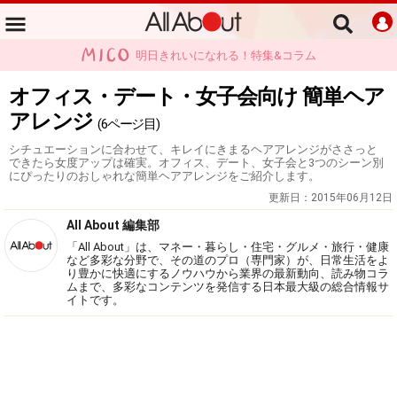
明日きれいになれる！特集&コラム
オフィス・デート・女子会向け 簡単ヘア
アレンジ
(6ページ目)
シチュエーションに合わせて、キレイにきまるヘアアレンジがささっと
できたら女度アップは確実。オフィス、デート、女子会と3つのシーン別
にぴったりのおしゃれな簡単ヘアアレンジをご紹介します。
更新日：
2015年06月12日
All About 編集部
「All About」は、マネー・暮らし・住宅・グルメ・旅行・健康
など多彩な分野で、その道のプロ（専門家）が、日常生活をよ
り豊かに快適にするノウハウから業界の最新動向、読み物コラ
ムまで、多彩なコンテンツを発信する日本最大級の総合情報サ
イトです。