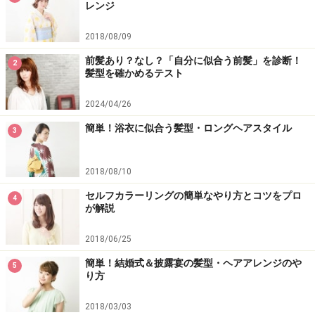
レンジ
2018/08/09
前髪あり？なし？「自分に似合う前髪」を診断！
2
髪型を確かめるテスト
2024/04/26
簡単！浴衣に似合う髪型・ロングヘアスタイル
3
2018/08/10
セルフカラーリングの簡単なやり方とコツをプロ
4
が解説
2018/06/25
簡単！結婚式＆披露宴の髪型・ヘアアレンジのや
5
り方
2018/03/03