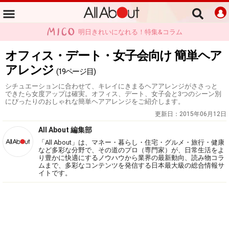
明日きれいになれる！特集&コラム
オフィス・デート・女子会向け 簡単ヘア
アレンジ
(19ページ目)
シチュエーションに合わせて、キレイにきまるヘアアレンジがささっと
できたら女度アップは確実。オフィス、デート、女子会と3つのシーン別
にぴったりのおしゃれな簡単ヘアアレンジをご紹介します。
更新日：
2015年06月12日
All About 編集部
「All About」は、マネー・暮らし・住宅・グルメ・旅行・健康
など多彩な分野で、その道のプロ（専門家）が、日常生活をよ
り豊かに快適にするノウハウから業界の最新動向、読み物コラ
ムまで、多彩なコンテンツを発信する日本最大級の総合情報サ
イトです。