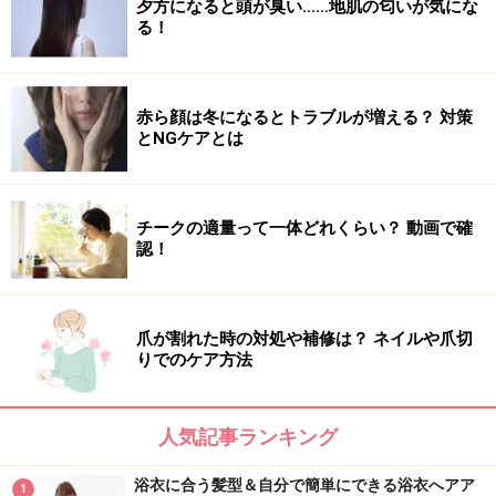
夕方になると頭が臭い……地肌の匂いが気にな
る！
赤ら顔は冬になるとトラブルが増える？ 対策
とNGケアとは
チークの適量って一体どれくらい？ 動画で確
認！
爪が割れた時の対処や補修は？ ネイルや爪切
りでのケア方法
人気記事ランキング
浴衣に合う髪型＆自分で簡単にできる浴衣へアア
1