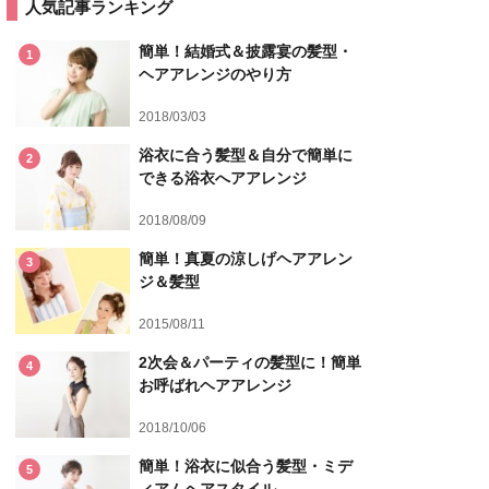
人気記事ランキング
簡単！結婚式＆披露宴の髪型・
1
ヘアアレンジのやり方
2018/03/03
浴衣に合う髪型＆自分で簡単に
2
できる浴衣へアアレンジ
2018/08/09
簡単！真夏の涼しげヘアアレン
3
ジ＆髪型
2015/08/11
2次会＆パーティの髪型に！簡単
4
お呼ばれヘアアレンジ
2018/10/06
簡単！浴衣に似合う髪型・ミデ
5