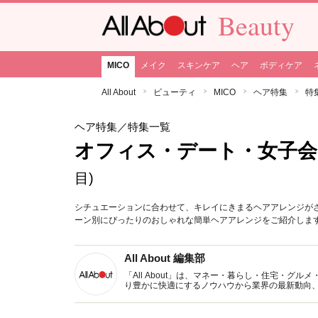
Beauty
MICO
メイク
スキンケア
ヘア
ボディケア
All About
ビューティ
MICO
ヘア特集
特
ヘア特集
／特集一覧
オフィス・デート・女子会
目)
シチュエーションに合わせて、キレイにきまるヘアアレンジが
ーン別にぴったりのおしゃれな簡単ヘアアレンジをご紹介しま
All About 編集部
「All About」は、マネー・暮らし・住宅・
り豊かに快適にするノウハウから業界の最新動向
イトです。