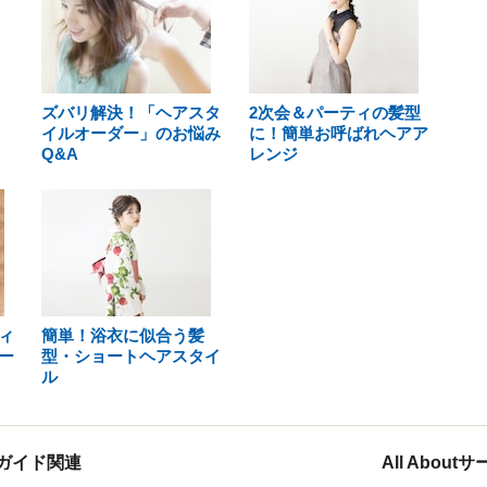
ズバリ解決！「ヘアスタ
2次会＆パーティの髪型
イルオーダー」のお悩み
に！簡単お呼ばれヘアア
Q&A
レンジ
ィ
簡単！浴衣に似合う髪
ー
型・ショートヘアスタイ
ル
ガイド関連
All Abou