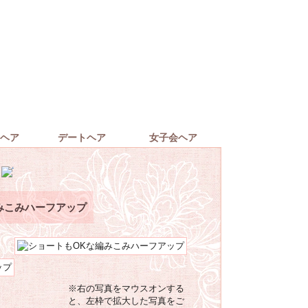
ヘア
デートヘア
女子会ヘア
みこみハーフアップ
※右の写真をマウスオンする
と、左枠で拡大した写真をご