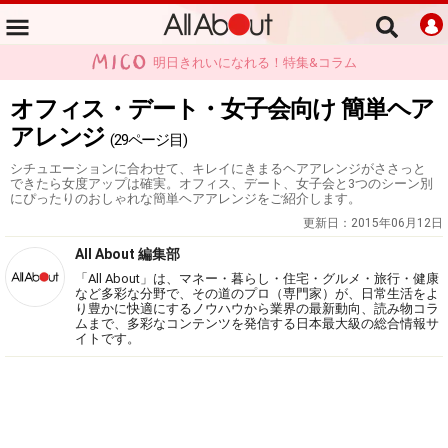
明日きれいになれる！特集&コラム
オフィス・デート・女子会向け 簡単ヘア
アレンジ
(29ページ目)
シチュエーションに合わせて、キレイにきまるヘアアレンジがささっと
できたら女度アップは確実。オフィス、デート、女子会と3つのシーン別
にぴったりのおしゃれな簡単ヘアアレンジをご紹介します。
更新日：
2015年06月12日
All About 編集部
「All About」は、マネー・暮らし・住宅・グルメ・旅行・健康
など多彩な分野で、その道のプロ（専門家）が、日常生活をよ
り豊かに快適にするノウハウから業界の最新動向、読み物コラ
ムまで、多彩なコンテンツを発信する日本最大級の総合情報サ
イトです。