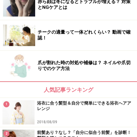
赤ら顔は冬になるとトラブルが増える？ 対策
とNGケアとは
チークの適量って一体どれくらい？ 動画で確
認！
爪が割れた時の対処や補修は？ ネイルや爪切
りでのケア方法
人気記事ランキング
浴衣に合う髪型＆自分で簡単にできる浴衣へアア
1
レンジ
2018/08/09
前髪あり？なし？「自分に似合う前髪」を診断！
2