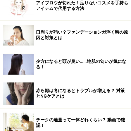
アイブロウが切れた！足りないコスメを手持ち
アイテムで代用する方法
口周りが汚い？ファンデーションガ浮く時の原
因と対策とは
夕方になると頭が臭い……地肌の匂いが気にな
る！
赤ら顔は冬になるとトラブルが増える？ 対策
とNGケアとは
チークの適量って一体どれくらい？ 動画で確
認！