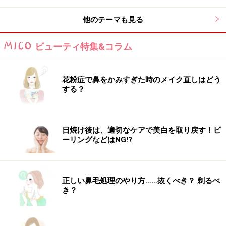
他のテーマも見る
ビューティ特集&コラム
花粉症で鼻をかみすぎた時のメイク直しはどう
する？
日焼け後は、適切なケアで美白を取り戻す！ピ
ーリングなどはNG!?
正しい鼻毛処理のやり方……抜くべき？ 剃るべ
き？