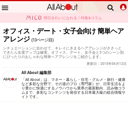
明日きれいになれる！特集&コラム
オフィス・デート・女子会向け 簡単ヘア
アレンジ
(13ページ目)
シチュエーションに合わせて、キレイにきまるヘアアレンジがささっと
できたら女度アップは確実。オフィス、デート、女子会と3つのシーン別
にぴったりのおしゃれな簡単ヘアアレンジをご紹介します。
更新日：
2015年06月12日
All About 編集部
「All About」は、マネー・暮らし・住宅・グルメ・旅行・健康
など多彩な分野で、その道のプロ（専門家）が、日常生活をよ
り豊かに快適にするノウハウから業界の最新動向、読み物コラ
ムまで、多彩なコンテンツを発信する日本最大級の総合情報サ
イトです。