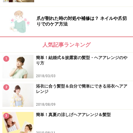
爪が割れた時の対処や補修は？ ネイルや爪切
りでのケア方法
人気記事ランキング
簡単！結婚式＆披露宴の髪型・ヘアアレンジのや
1
り方
2018/03/03
浴衣に合う髪型＆自分で簡単にできる浴衣へアア
2
レンジ
2018/08/09
簡単！真夏の涼しげヘアアレンジ＆髪型
3