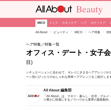
Beauty
MICO
メイク
スキンケア
ヘア
ボディケア
All About
ビューティ
MICO
ヘア特集
特
ヘア特集
／特集一覧
オフィス・デート・女子会
目)
シチュエーションに合わせて、キレイにきまるヘアアレンジが
ーン別にぴったりのおしゃれな簡単ヘアアレンジをご紹介しま
All About 編集部
「All About」は、マネー・暮らし・住宅・
り豊かに快適にするノウハウから業界の最新動向
イトです。