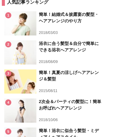
人気記事ランキング
簡単！結婚式＆披露宴の髪型・
1
ヘアアレンジのやり方
2018/03/03
浴衣に合う髪型＆自分で簡単に
2
できる浴衣へアアレンジ
2018/08/09
簡単！真夏の涼しげヘアアレン
3
ジ＆髪型
2015/08/11
2次会＆パーティの髪型に！簡単
4
お呼ばれヘアアレンジ
2018/10/06
簡単！浴衣に似合う髪型・ミデ
5