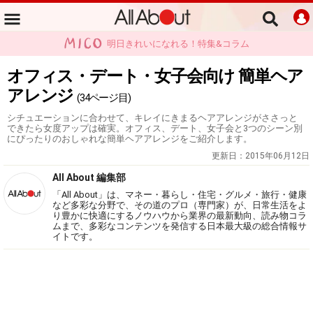
明日きれいになれる！特集&コラム
オフィス・デート・女子会向け 簡単ヘア
アレンジ
(34ページ目)
シチュエーションに合わせて、キレイにきまるヘアアレンジがささっと
できたら女度アップは確実。オフィス、デート、女子会と3つのシーン別
にぴったりのおしゃれな簡単ヘアアレンジをご紹介します。
更新日：
2015年06月12日
All About 編集部
「All About」は、マネー・暮らし・住宅・グルメ・旅行・健康
など多彩な分野で、その道のプロ（専門家）が、日常生活をよ
り豊かに快適にするノウハウから業界の最新動向、読み物コラ
ムまで、多彩なコンテンツを発信する日本最大級の総合情報サ
イトです。