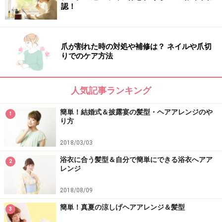
認！
爪が割れた時の対処や補修は？ ネイルや爪切
りでのケア方法
人気記事ランキング
簡単！結婚式＆披露宴の髪型・ヘアアレンジのや
1
り方
2018/03/03
浴衣に合う髪型＆自分で簡単にできる浴衣へアア
2
レンジ
2018/08/09
簡単！真夏の涼しげヘアアレンジ＆髪型
3