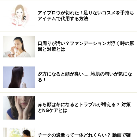
アイブロウが切れた！足りないコスメを手持ち
アイテムで代用する方法
口周りが汚い？ファンデーションガ浮く時の原
因と対策とは
夕方になると頭が臭い……地肌の匂いが気にな
る！
赤ら顔は冬になるとトラブルが増える？ 対策
とNGケアとは
チークの適量って一体どれくらい？ 動画で確