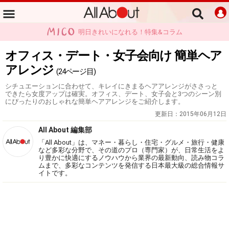
明日きれいになれる！特集&コラム
オフィス・デート・女子会向け 簡単ヘア
アレンジ
(24ページ目)
シチュエーションに合わせて、キレイにきまるヘアアレンジがささっと
できたら女度アップは確実。オフィス、デート、女子会と3つのシーン別
にぴったりのおしゃれな簡単ヘアアレンジをご紹介します。
更新日：
2015年06月12日
All About 編集部
「All About」は、マネー・暮らし・住宅・グルメ・旅行・健康
など多彩な分野で、その道のプロ（専門家）が、日常生活をよ
り豊かに快適にするノウハウから業界の最新動向、読み物コラ
ムまで、多彩なコンテンツを発信する日本最大級の総合情報サ
イトです。