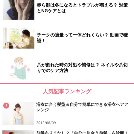
赤ら顔は冬になるとトラブルが増える？ 対策
とNGケアとは
チークの適量って一体どれくらい？ 動画で確
認！
爪が割れた時の対処や補修は？ ネイルや爪切
りでのケア方法
人気記事ランキング
浴衣に合う髪型＆自分で簡単にできる浴衣へアア
1
レンジ
2018/08/09
前髪あり？なし？「自分に似合う前髪」を診断！