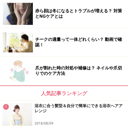
赤ら顔は冬になるとトラブルが増える？ 対策
とNGケアとは
チークの適量って一体どれくらい？ 動画で確
認！
爪が割れた時の対処や補修は？ ネイルや爪切
りでのケア方法
人気記事ランキング
浴衣に合う髪型＆自分で簡単にできる浴衣へアア
1
レンジ
2018/08/09