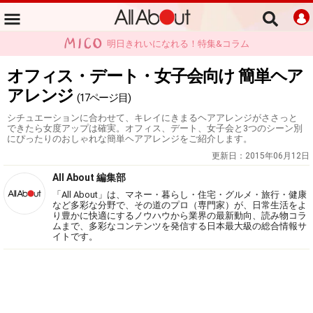
明日きれいになれる！特集&コラム
オフィス・デート・女子会向け 簡単ヘア
アレンジ
(17ページ目)
シチュエーションに合わせて、キレイにきまるヘアアレンジがささっと
できたら女度アップは確実。オフィス、デート、女子会と3つのシーン別
にぴったりのおしゃれな簡単ヘアアレンジをご紹介します。
更新日：
2015年06月12日
All About 編集部
「All About」は、マネー・暮らし・住宅・グルメ・旅行・健康
など多彩な分野で、その道のプロ（専門家）が、日常生活をよ
り豊かに快適にするノウハウから業界の最新動向、読み物コラ
ムまで、多彩なコンテンツを発信する日本最大級の総合情報サ
イトです。