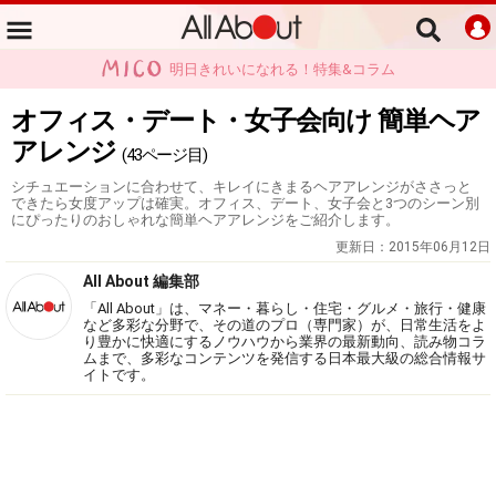
明日きれいになれる！特集&コラム
オフィス・デート・女子会向け 簡単ヘア
アレンジ
(43ページ目)
シチュエーションに合わせて、キレイにきまるヘアアレンジがささっと
できたら女度アップは確実。オフィス、デート、女子会と3つのシーン別
にぴったりのおしゃれな簡単ヘアアレンジをご紹介します。
更新日：
2015年06月12日
All About 編集部
「All About」は、マネー・暮らし・住宅・グルメ・旅行・健康
など多彩な分野で、その道のプロ（専門家）が、日常生活をよ
り豊かに快適にするノウハウから業界の最新動向、読み物コラ
ムまで、多彩なコンテンツを発信する日本最大級の総合情報サ
イトです。