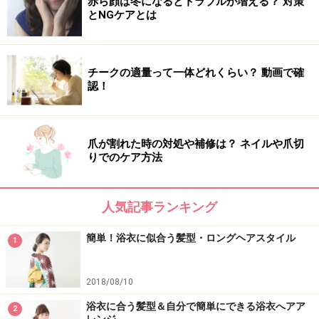
赤ら顔は冬になるとトラブルが増える？ 対策
とNGケアとは
チークの適量って一体どれくらい？ 動画で確
認！
爪が割れた時の対処や補修は？ ネイルや爪切
りでのケア方法
人気記事ランキング
簡単！浴衣に似合う髪型・ロングヘアスタイル
1
2018/08/10
浴衣に合う髪型＆自分で簡単にできる浴衣へアア
2