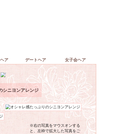
ヘア
デートヘア
女子会ヘア
のシニヨンアレンジ
※右の写真をマウスオンする
と、左枠で拡大した写真をご