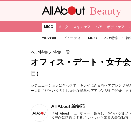
Beauty
MICO
メイク
スキンケア
ヘア
ボディケア
All About
ビューティ
MICO
ヘア特集
特
ヘア特集
／特集一覧
オフィス・デート・女子会
目)
シチュエーションに合わせて、キレイにきまるヘアアレンジが
ーン別にぴったりのおしゃれな簡単ヘアアレンジをご紹介しま
All About 編集部
「All About」は、マネー・暮らし・住宅・
り豊かに快適にするノウハウから業界の最新動向
イトです。