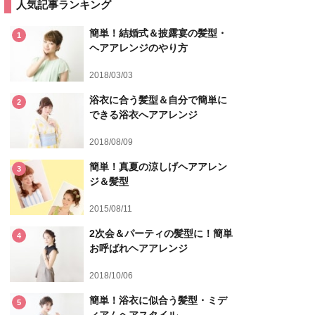
人気記事ランキング
簡単！結婚式＆披露宴の髪型・
1
ヘアアレンジのやり方
2018/03/03
浴衣に合う髪型＆自分で簡単に
2
できる浴衣へアアレンジ
2018/08/09
簡単！真夏の涼しげヘアアレン
3
ジ＆髪型
2015/08/11
2次会＆パーティの髪型に！簡単
4
お呼ばれヘアアレンジ
2018/10/06
簡単！浴衣に似合う髪型・ミデ
5