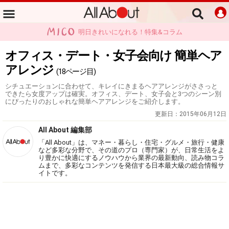
明日きれいになれる！特集&コラム
オフィス・デート・女子会向け 簡単ヘア
アレンジ
(18ページ目)
シチュエーションに合わせて、キレイにきまるヘアアレンジがささっと
できたら女度アップは確実。オフィス、デート、女子会と3つのシーン別
にぴったりのおしゃれな簡単ヘアアレンジをご紹介します。
更新日：
2015年06月12日
All About 編集部
「All About」は、マネー・暮らし・住宅・グルメ・旅行・健康
など多彩な分野で、その道のプロ（専門家）が、日常生活をよ
り豊かに快適にするノウハウから業界の最新動向、読み物コラ
ムまで、多彩なコンテンツを発信する日本最大級の総合情報サ
イトです。