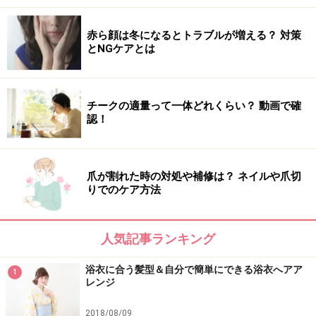
赤ら顔は冬になるとトラブルが増える？ 対策
とNGケアとは
チークの適量って一体どれくらい？ 動画で確
認！
爪が割れた時の対処や補修は？ ネイルや爪切
りでのケア方法
人気記事ランキング
浴衣に合う髪型＆自分で簡単にできる浴衣へアア
1
レンジ
2018/08/09