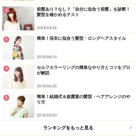
前髪あり？なし？「自分に似合う前髪」を診断！
2
髪型を確かめるテスト
2024/04/26
簡単！浴衣に似合う髪型・ロングヘアスタイル
3
2018/08/10
セルフカラーリングの簡単なやり方とコツをプロ
4
が解説
2018/06/25
簡単！結婚式＆披露宴の髪型・ヘアアレンジのや
5
り方
2018/03/03
ランキングをもっと見る