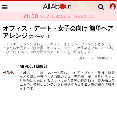
明日きれいになれる！特集&コラム
オフィス・デート・女子会向け 簡単ヘア
アレンジ
(21ページ目)
シチュエーションに合わせて、キレイにきまるヘアアレンジがささっと
できたら女度アップは確実。オフィス、デート、女子会と3つのシーン別
にぴったりのおしゃれな簡単ヘアアレンジをご紹介します。
更新日：
2015年06月12日
All About 編集部
「All About」は、マネー・暮らし・住宅・グルメ・旅行・健康
など多彩な分野で、その道のプロ（専門家）が、日常生活をよ
り豊かに快適にするノウハウから業界の最新動向、読み物コラ
ムまで、多彩なコンテンツを発信する日本最大級の総合情報サ
イトです。