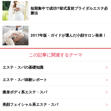
清水氏：
フェイシャルが人気ですね。
短期集中で成功!?挙式直前ブライダルエステ必
勝法
ガイド：
フェイシャルですか!? てっきり体のマッサージ
がウケてるんだと思いました。
2017年版・ガイドが選んだ小顔サロン発表！
清水
：体は整体や指圧でメンテナンスしているから、フ
ェイシャルを受けたいとおっしゃる方がとても多いで
す。
この記事に関連するテーマ
おそらく“エステならではの快適さ”が求められているん
エステ・スパの基礎知識
だと思います。女性と同じように肌の乾燥やたるみなど
お悩みを持つ方もいらっしゃいますよ。
エステ・スパ体験レポート
痩身ボディ系エステ・スパ
ガイド：
なるほどー。男性向けのフェイシャルと女性向
美顔フェイシャル系エステ・スパ
けのフェイシャルでは内容が異なるんですか？