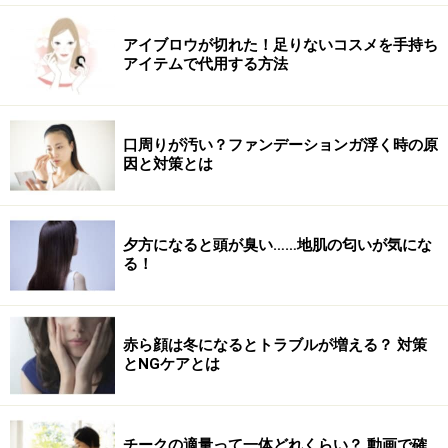
アイブロウが切れた！足りないコスメを手持ち
アイテムで代用する方法
ずらりと並んだ高級コスメがエベッラの特徴
清水氏：
そうですね。ですから最初にお見えの方にはマ
口周りが汚い？ファンデーションガ浮く時の原
シンなどの複雑な工程が必要なメニューより、背中のオ
因と対策とは
イルマッサージなどの心地よいメニューをお勧めしてい
ます。その後で興味のある方にはコスメをご紹介した
り、新たなメニューをご紹介したりしています。
夕方になると頭が臭い……地肌の匂いが気にな
る！
ガイド：
エベッラで男性のお客様に人気のメニューを教
えてください。
赤ら顔は冬になるとトラブルが増える？ 対策
とNGケアとは
清水氏：
やはりオーダーメードフェイシャル・マッサー
ジ（100分 15000円）か、キャビテーション＆サクショ
チークの適量って一体どれくらい？ 動画で確