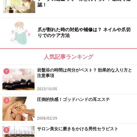
ン（110分 20000円）が人気ですね。プレゼントであれ
認！
ば100分のフェイシャルの中で背中のオイルマッサージ
から入るというようなカスタマイズもお受けしています
から、その時にご相談いただければと思います。
爪が割れた時の対処や補修は？ ネイルや爪切
りでのケア方法
人気記事ランキング
男性が好む、男性に必要なコスメとは？
岩盤浴の時間は何分がベスト？ 効果的な入り方と
1
ガイド：
男性が好まれるコスメの傾向ってありますか？
注意事項
2023/10/05
圧倒的快感！ゴッドハンドの耳エステ
2
彼の香りを把握しておくと今後のプレゼント選びの参考にな
りそう！
2008/02/29
清水氏：
内容よりも香りや質感など、第一印象で決めら
サロン美女に磨きをかける男性セラピスト
3
れる方が多いですね。やはり普段お手入れをなさってい