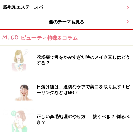
脱毛系エステ・スパ
他のテーマも見る
エステ慣れした男性にはキャビテーションなども人気だそう
ビューティ特集&コラム
清水氏：
リピーターの方ですとそれほどの違いはないん
ですが、普段殆どお手入れをしない方にいきなり強いケ
花粉症で鼻をかみすぎた時のメイク直しはどう
アをしてしまうと、後日余計に乾燥してしまったりする
する？
ので、そのあたりは使用するピーリングコスメなどで調
節をしています。それから、男性の方はハンドトリート
メントが好きな方が多いので首、デコルテのマッサージ
日焼け後は、適切なケアで美白を取り戻す！ピ
が付いたフェイシャルが人気ですね。
ーリングなどはNG!?
ガイド：
やはり男性の方はエステ為れしていない方が多
いんですね。
正しい鼻毛処理のやり方……抜くべき？ 剃るべ
き？