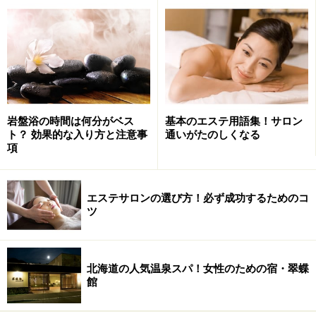
岩盤浴の時間は何分がベス
基本のエステ用語集！サロン
ト？ 効果的な入り方と注意事
通いがたのしくなる
項
ガイド：
エベッラはアラサーの男性顧客が随分多いそう
エステサロンの選び方！必ず成功するためのコ
ですが、男性にはフェイシャルとボディ、どちらが人気
ツ
ですか？
北海道の人気温泉スパ！女性のための宿・翠蝶
館
男性に好まれるのはフェイシャルメニュー