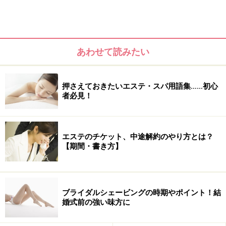
あわせて読みたい
清水さんは若手ながら確かな実力と知識の持ち主
押さえておきたいエステ・スパ用語集……初心
今回伺ったのは以前にもご紹介した「エベッラ」。渋谷
者必見！
の閑静な住宅街で営業する隠れ家サロンです。お話を聞
いた清水たくまさんは優秀な男性エステティシャンであ
るばかりでなく、相当なコスメマニアでもあり、口コミ
エステのチケット、中途解約のやり方とは？
【期間・書き方】
でじわじわとサロンの人気が広がり、今やセレブから有
名エステティシャンも顧客に持つという凄腕の持ち主。
それでは早速お話を伺ってみましょう！
ブライダルシェービングの時期やポイント！結
婚式前の強い味方に