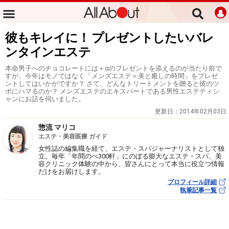
彼もキレイに！ プレゼントしたいバレ
ンタインエステ
本命男子へのチョコレートには＋αのプレゼントを添えるのが当たり前で
すが、今年はモノではなく「メンズエステ＝美と癒しの時間」をプレゼ
ントしてはいかがですか？ さて、どんなトリートメントを贈ると彼のツ
ボにハマるのか？ メンズエステのエキスパートである男性エステティシ
ャンにお話を伺いました。
更新日：
2014年02月03日
惣流 マリコ
エステ・美容医療 ガイド
女性誌の編集職を経て、エステ・スパジャーナリストとして独
立。毎年「年間のべ300軒」にのぼる膨大なエステ・スパ、美
容クリニック体験の中から、皆さんにとって本当に役立つ情報
だけをお届けします。
プロフィール詳細
執筆記事一覧