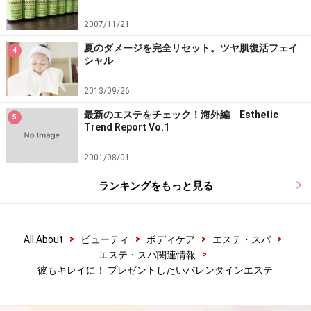
ないからなのかとも思います。ですから専門的なアプロ
2007/11/21
ーチでお勧めするというよりも、まずは洗顔から変えて
夏のダメージを完全リセット。ツヤ肌復活フェイ
みませんか？とか、ちょっと楽しんでいただくような感
4
シャル
覚でお勧めすることが多いです。
2013/09/26
最新のエステをチェック！海外編 Esthetic
5
ガイド：
では次に、美容初心者の彼にもしコスメをプレ
Trend Report Vo.1
ゼントするとしたら、どんなものがいいでしょう？
2001/08/01
ランキングをもっと見る
彼に贈るとしたらどんなコスメがいい？
>
>
>
>
All About
ビューティ
ボディケア
エステ・スパ
清水氏：
高い美容液を選ぶよりも、普段使っているもの
>
エステ・スパ関連情報
と置き換えられるものが良いと思いますよ。たとえば洗
彼もキレイに！ プレゼントしたいバレンタインエステ
顔料でもちょっとよいものをプレゼントするとか。それ
なら絶対使ってもらえますし。また洗顔、ローション、