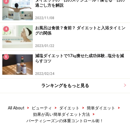
ダイエットの一日のスケジュール！痩せる一日の
3
過ごし方を解説
2022/11/08
お風呂は食後？食前？ ダイエットと入浴タイミン
4
グの関係
2023/01/22
減塩ダイエットで17㎏痩せた成功体験…塩分を減
5
らすコツ
2022/02/24
ランキングをもっと見る
>
>
>
>
All About
ビューティ
ダイエット
簡単ダイエット
>
効果が高い簡単ダイエット方法
パーティシーズンの体重コントロール術！