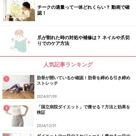
チークの適量って一体どれくらい？ 動画で確
認！
爪が割れた時の対処や補修は？ ネイルや爪切
りでのケア方法
人気記事ランキング
肋骨が開いているか確認！肋骨を締める引き締め
1
ストレッチ
2024/07/09
「国立病院ダイエット」で痩せる？方法と効果を
2
検証
2024/12/31