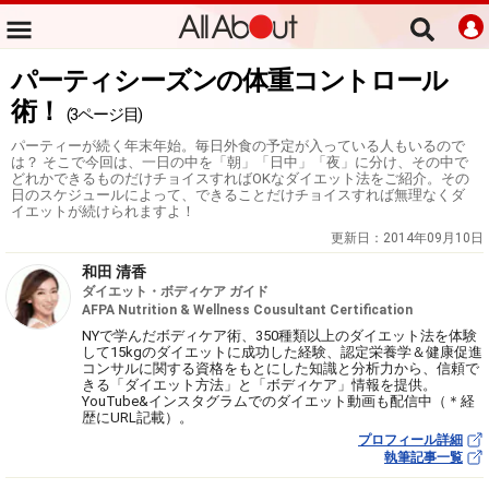
パーティシーズンの体重コントロール
術！
(3ページ目)
パーティーが続く年末年始。毎日外食の予定が入っている人もいるので
は？ そこで今回は、一日の中を「朝」「日中」「夜」に分け、その中で
どれかできるものだけチョイスすればOKなダイエット法をご紹介。その
日のスケジュールによって、できることだけチョイスすれば無理なくダ
イエットが続けられますよ！
更新日：
2014年09月10日
和田 清香
ダイエット・ボディケア ガイド
AFPA Nutrition & Wellness Cousultant Certification
NYで学んだボディケア術、350種類以上のダイエット法を体験
して15kgのダイエットに成功した経験、認定栄養学＆健康促進
コンサルに関する資格をもとにした知識と分析力から、信頼で
きる「ダイエット方法」と「ボディケア」情報を提供。
YouTube&インスタグラムでのダイエット動画も配信中（＊経
歴にURL記載）。
プロフィール詳細
執筆記事一覧