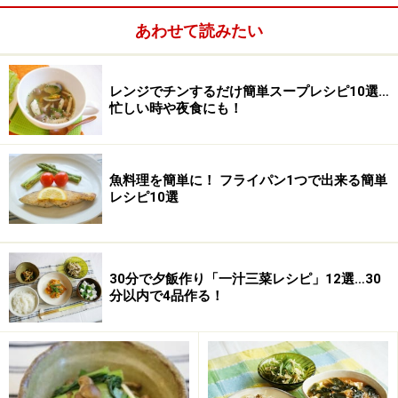
サラダ油
あわせて読みたい
大さじ1
レンジでチンするだけ簡単スープレシピ10選…
忙しい時や夜食にも！
魚料理を簡単に！ フライパン1つで出来る簡単
レシピ10選
30分で夕飯作り「一汁三菜レシピ」12選…30
分以内で4品作る！
豚の玉ねぎ焼きの作り方・手順
■
豚の玉ねぎ焼きの作り方