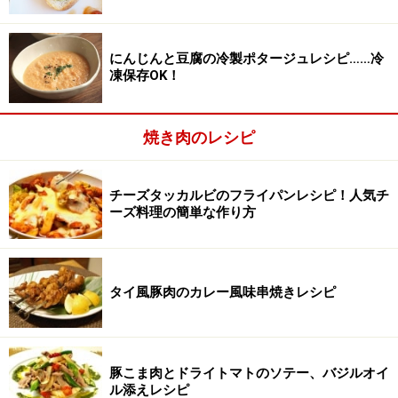
にんじんと豆腐の冷製ポタージュレシピ……冷
凍保存OK！
肉を焼く
2
焼き肉のレシピ
フライパンにサラダ油を熱し、玉ねぎを軽く落とした豚
肉を広げて、中火で焼きます。両面に焼き色がついたら
取り出し、残っているつけだれをフライパンに加え、と
チーズタッカルビのフライパンレシピ！人気チ
ーズ料理の簡単な作り方
ろみがつくまで煮詰めます。豚肉にかけたら、できあが
り。
タイ風豚肉のカレー風味串焼きレシピ
豚こま肉とドライトマトのソテー、バジルオイ
ル添えレシピ