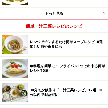
もっと見る
簡単一汁三菜レシピのレシピ
レンジでチンするだけ簡単スープレシピ10選…
忙しい時や夜食にも！
魚料理を簡単に！ フライパン1つで出来る簡単
レシピ10選
ワンポイントアドバイス
豚肉の細切れやとんかつ用の厚切り肉などでも美味しく
30分で夕飯作り「一汁三菜レシピ」12選…30
分以内で4品作る！
作れます。厚切り肉を使うときは、つけだれに漬けこむ
時間を1時間程度とると、お肉がより柔らかくなりま