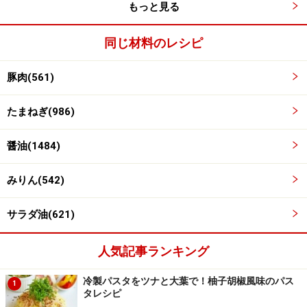
す。
もっと見る
同じ材料のレシピ
※記事内容は執筆時点のものです。最新の内容をご確認くださ
い。
※衛生面および保存状態に起因して食中毒や体調不良を引き起こ
豚肉(561)
す場合があります。必ず清潔な状態で、正しい方法で行い、なる
べく早めにお召し上がりください。また、持ち運びの際は保存方
法に注意してください。
たまねぎ(986)
醤油(1484)
【編集部おすすめの購入サイト】
みりん(542)
Amazonで人気レシピの書籍をチェック！
サラダ油(621)
楽天市場で人気レシピの書籍をチェック！
人気記事ランキング
冷製パスタをツナと大葉で！柚子胡椒風味のパス
1
タレシピ