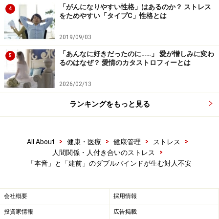
「がんになりやすい性格」はあるのか？ ストレス
の一環であったり、「本音に気づいてほしい」という期
4
をためやすい「タイプC」性格とは
待である場合もあります。そんな相手の気持ちに配慮し
て、受け手が上手く立ち回ることができれば、人間関係
2019/09/03
がぐっと円滑に運ぶことも少なくありません。
「あんなに好きだったのに……」 愛が憎しみに変わ
5
るのはなぜ？ 愛情のカタストロフィーとは
※記事内容は執筆時点のものです。最新の内容をご確認くださ
い。
2026/02/13
※当サイトにおける医師・医療従事者等による情報の提供は、診
断・治療行為ではありません。診断・治療を必要とする方は、適
ランキングをもっと見る
切な医療機関での受診をおすすめいたします。記事内容は執筆者
個人の見解によるものであり、全ての方への有効性を保証するも
のではありません。当サイトで提供する情報に基づいて被ったい
かなる損害についても、当社、各ガイド、その他当社と契約した
>
>
>
>
All About
健康・医療
健康管理
ストレス
情報提供者は一切の責任を負いかねます。
免責事項
>
人間関係・人付き合いのストレス
「本音」と「建前」のダブルバインドが生む対人不安
次のページへ
1
/
2
会社概要
採用情報
投資家情報
広告掲載