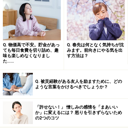
例2： 「仕事が終わったら早く帰れよ」と上司が言っ
ているので、帰る準備を始めるとイライラした様子に見
える。
例3： 「近くに来たら遊びに来てね」と親戚の人に言
われたので、出かけていったら嫌な顔をされた。
Q. 物価高で不安。貯金があっ
Q. 春先は何となく気持ちが沈
ても毎日食費を切り詰め、趣
みます。前向きにやる気を出
味も楽しめなくなりまし
す方法は？
うまく立ち回れば、心の距離が近づくこと
た……
も
Q. 被災経験がある友人を励ますために、どの
ような言葉をかけるべきでしょうか？
「本音」をつかんでさりげなく配慮すると、喜ばれることも
こうしたダブルバインドにさらされると、どちらを信じ
「許せない！」 憎しみの感情を「まあいい
たらいいのか分からず、疑心暗鬼になってしまうもの。
か」に変えるには？ 怒りを引きずらないため
一方で、この会話のパターンに気づきさえすれば、うま
の2つのコツ
く立ち回ることも可能です。