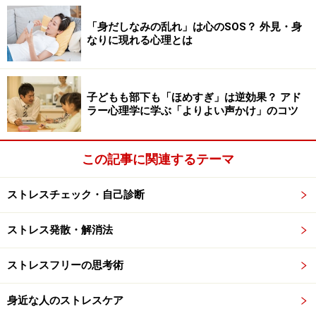
「身だしなみの乱れ」は心のSOS？ 外見・身
たとえば、例1のように「お土産はいらない」と「
建
なりに現れる心理とは
前
」を言うお姑さんの「
本音
」を見極め、「通りでおい
しそうな物を見つけたので、つい買ってしまいました。
ご迷惑でなければ……」なんてかわいい言い訳をして、そ
子どもも部下も「ほめすぎ」は逆効果？ アド
ラー心理学に学ぶ「よりよい声かけ」のコツ
っとお土産を手渡す。姑は、「もう、気を使わないでっ
て言ってるのにぃ」とかつぶやきながら、内心喜んで受
け取ってくれるかもしれません。こんな風に、ゲーム的
この記事に関連するテーマ
な会話のやりとりを交わし合うのも、コミュニケーショ
ンの楽しみ方の一つと言えます。
ストレスチェック・自己診断
ストレス発散・解消法
しかし、こうした気配りをそつなくできるのは、「慣
れ」のたまものです。若いうちは、そう器用には立ち回
ストレスフリーの思考術
れないものです。「お土産はいらない」という言葉を鵜
呑みにし、いつも手ぶらで出かけて「無粋な嫁だ」と嫌
身近な人のストレスケア
われてしまい、嫁と姑の関係が悪くなってしまうことも