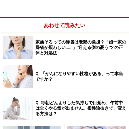
なくなってしまう状態です。ダブルバインド的な会話
は、たとえばこんな身近な会話の中でも、しばしば見ら
れるものです。
あわせて読みたい
家族そろっての帰省は老親の負担？「娘一家の
帰省が煩わしい……」"迎える側の憂うつ"の正
体と対処法
Q. 「がんになりやすい性格がある」って本当
ですか？
Q. 毎朝どんよりした気持ちで目覚め、午前中
は全くやる気が出ません。根性論抜きで、変え
る方法は？
例1： 「お土産は持ってこないでね」と姑に言われた
ので、手ぶらで出かけたら、ムッとされた。