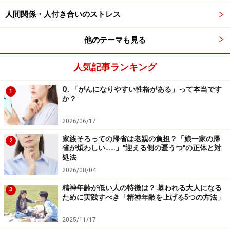
あるでしょう。
人間関係・人付き合いのストレス
例2のように、上司に「早く帰れよ」と言われたのでそ
他のテーマも見る
の通りにし、「新人のくせに生意気だ」と反感を持たれ
人気記事ランキング
たり、例3のように、親戚の人の「遊びに来て」という
社交辞令に気づかず、そのお宅に立ち寄ったら「常識が
Q. 「がんになりやすい性格がある」って本当です
1
ないわね」とあきれられたりする……こんな失敗も多いと
か？
思います。
2026/06/17
家族そろっての帰省は老親の負担？「娘一家の帰
とはいえ、こうしたやりとりをいくつも重ねていくうち
2
省が煩わしい……」"迎える側の憂うつ"の正体と対
に、場の空気を読んだり、相手の気持ちを探ったり、常
処法
識のパターンを身につけることができ、しだいに「相手
2026/08/04
の本音」が分かってくるものです。「裏表なく、はっき
精神年齢が低い人の特徴は？ 慕われる大人になる
3
り『こうしてほしい』といってくれれば」と言いたくな
ために実践すべき「精神年齢を上げる5つの方法」
る気持ちもわかりますが、本音をオブラートに包んで話
2025/11/17
すのは、必ずしも陰湿なケースばかりでもなく、気遣い