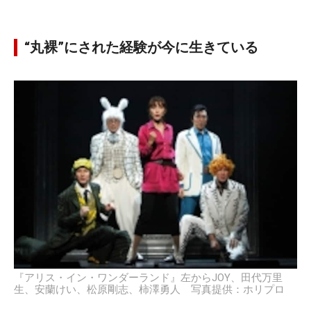
“丸裸”にされた経験が今に生きている
『アリス・イン・ワンダーランド』左からJOY、田代万里
生、安蘭けい、松原剛志、柿澤勇人 写真提供：ホリプロ