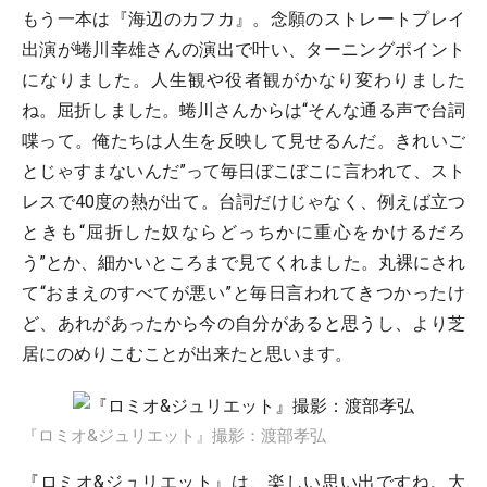
もう一本は『海辺のカフカ』。念願のストレートプレイ
出演が蜷川幸雄さんの演出で叶い、ターニングポイント
になりました。人生観や役者観がかなり変わりました
ね。屈折しました。蜷川さんからは“そんな通る声で台詞
喋って。俺たちは人生を反映して見せるんだ。きれいご
とじゃすまないんだ”って毎日ぼこぼこに言われて、スト
レスで40度の熱が出て。台詞だけじゃなく、例えば立つ
ときも“屈折した奴ならどっちかに重心をかけるだろ
う”とか、細かいところまで見てくれました。丸裸にされ
て“おまえのすべてが悪い”と毎日言われてきつかったけ
ど、あれがあったから今の自分があると思うし、より芝
居にのめりこむことが出来たと思います。
『ロミオ&ジュリエット』撮影：渡部孝弘
『ロミオ&ジュリエット』は、楽しい思い出ですね。大