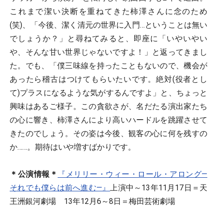
これまで潔い決断を重ねてきた柿澤さんに念のため
(笑)、「今後、潔く清元の世界に入門…ということは無い
でしょうか？」と尋ねてみると、即座に「いやいやい
や、そんな甘い世界じゃないですよ！」と返ってきまし
た。でも、「僕三味線を持ったこともないので、機会が
あったら稽古はつけてもらいたいです。絶対(役者とし
て)プラスになるような気がするんですよ」と、ちょっと
興味はあるご様子。この貪欲さが、名だたる演出家たち
の心に響き、柿澤さんにより高いハードルを跳躍させて
きたのでしょう。その姿は今後、観客の心に何を残すの
か……。期待はいや増すばかりです。
＊公演情報＊
『メリリー・ウィー・ロール・アロング―
それでも僕らは前へ進む―』
上演中～13年11月17日＝天
王洲銀河劇場 13年12月6～8日＝梅田芸術劇場