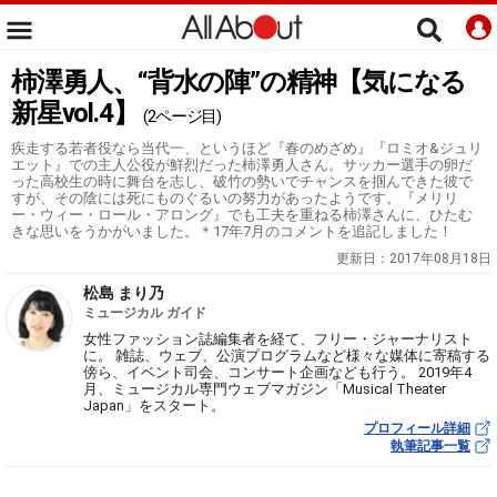
柿澤勇人、“背水の陣”の精神【気になる
新星vol.4】
(2ページ目)
疾走する若者役なら当代一、というほど『春のめざめ』『ロミオ&ジュリ
エット』での主人公役が鮮烈だった柿澤勇人さん。サッカー選手の卵だ
った高校生の時に舞台を志し、破竹の勢いでチャンスを掴んできた彼で
すが、その陰には死にものぐるいの努力があったようです。『メリリ
ー・ウィー・ロール・アロング』でも工夫を重ねる柿澤さんに、ひたむ
きな思いをうかがいました。＊17年7月のコメントを追記しました！
更新日：
2017年08月18日
松島 まり乃
ミュージカル ガイド
女性ファッション誌編集者を経て、フリー・ジャーナリスト
に。 雑誌、ウェブ、公演プログラムなど様々な媒体に寄稿する
傍ら、イベント司会、コンサート企画なども行う。 2019年4
月、ミュージカル専門ウェブマガジン「Musical Theater
Japan」をスタート。
プロフィール詳細
執筆記事一覧