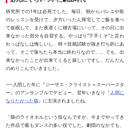
研究所での1年は必死でした。毎日、朝からバレエや歌
のレッスンを受けて、夕方いったん帰宅してご飯を食べ
て仮眠して、また夜遅くに稽古場にいって、その日に出
来なかった部分を自習する。やっぱり“下手くそ”と言わ
れっぱなしは悔しいし、時々技能試験が抜き打ち的にあ
って、そこで落ちたら本当に終わりなので……。でも、出
来なかったことが出来てくると嬉しいですし、だんだん
のめりこんでいきました」
――入団した年に『ジーザス・クライスト＝スーパースタ
ー』のアンサンブルでデビュー。翌年いきなり『
人間に
なりたがった猫
』に主演されましたね。
「猫のライオネルという役なんですが、今までやってき
た作品で最もダンスの多い役でした。劇団のなかでも、