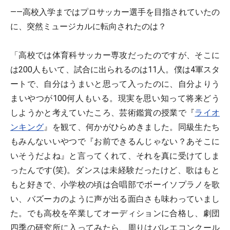
――高校入学まではプロサッカー選手を目指されていたの
に、突然ミュージカルに転向されたのは？
「高校では体育科サッカー専攻だったのですが、そこに
は200人もいて、試合に出られるのは11人。僕は4軍スタ
ートで、自分はうまいと思って入ったのに、自分よりう
まいやつが100何人もいる。現実を思い知って将来どう
しようかと考えていたころ、芸術鑑賞の授業で『
ライオ
ンキング
』を観て、何かがひらめきました。同級生たち
もみんないいやつで『お前できるんじゃない？あそこに
いそうだよね』と言ってくれて、それを真に受けてしま
ったんです(笑)。ダンスは未経験だったけど、歌はもと
もと好きで、小学校の頃は合唱部でボーイソプラノを歌
い、バズーカのように声が出る面白さも味わっていまし
た。でも高校を卒業してオーディションに合格し、劇団
四季の研究所に入ってみたら、周りはバレエコンクール