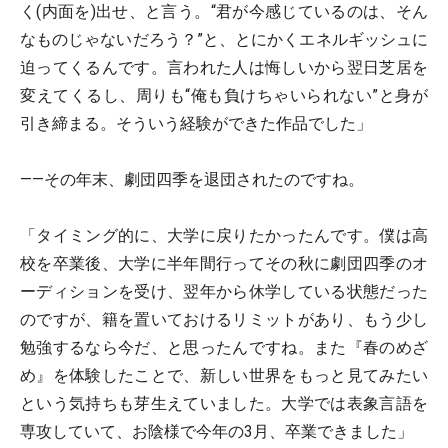
く(内面を)出せ、と言う。“君が今感じているのは、そん
なものじゃないだろう？”と、とにかくエネルギッシュに
迫ってくるんです。言われた人は悔しいから翌日芝居を
変えてくるし、周りも“俺も負けちゃいられない”と身が
引き締まる。そういう経験ができた作品でした」
――その年末、劇団四季を退団されたのですね。
「タイミング的に、大学に戻りたかったんです。僕は高
校を卒業後、大学に半年間行ってその秋に劇団四季のオ
ーディションを受け、翌年から休学している状態だった
のですが、籍を置いておけるリミットがあり、もう少し
勉強するなら今だ、と思ったんですね。また『春のめざ
め』を体験したことで、新しい世界をもっと見てみたい
という気持ちも芽生えていました。大学では表象言語を
専攻していて、お陰様で今年の3月、卒業できました」