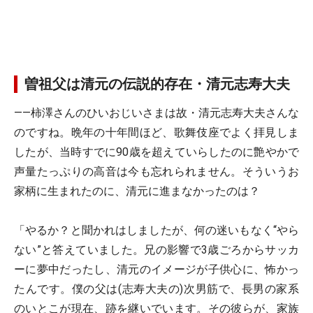
曽祖父は清元の伝説的存在・清元志寿大夫
――柿澤さんのひいおじいさまは故・清元志寿大夫さんな
のですね。晩年の十年間ほど、歌舞伎座でよく拝見しま
したが、当時すでに90歳を超えていらしたのに艶やかで
声量たっぷりの高音は今も忘れられません。そういうお
家柄に生まれたのに、清元に進まなかったのは？
「やるか？と聞かれはしましたが、何の迷いもなく“やら
ない”と答えていました。兄の影響で3歳ごろからサッカ
ーに夢中だったし、清元のイメージが子供心に、怖かっ
たんです。僕の父は(志寿大夫の)次男筋で、長男の家系
のいとこが現在、跡を継いでいます。その彼らが、家族