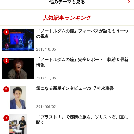
他のテーマも見る
人気記事ランキング
『ノートルダムの鐘』フィーバスが語るもう一つ
1
の視点
2018/10/06
『ノートルダムの鐘』完全レポート 軌跡＆最新
2
情報
2017/11/06
気になる新星インタビューvol.7 神永東吾
3
2014/06/02
『ブラスト！』で感情の旅を。ソリスト石川直に
4
聞く