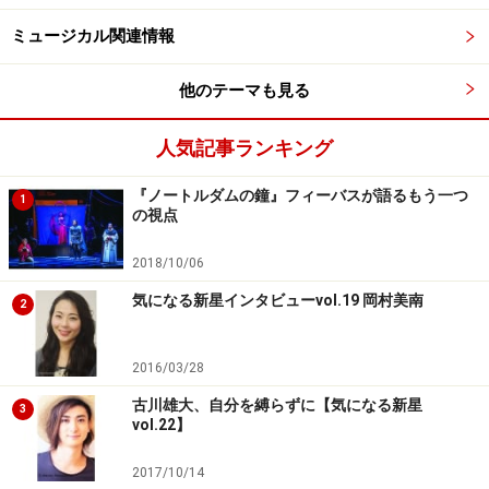
ーパン』のウェンディ役では、冒険の後のエピローグ
ミュージカル関連情報
で“大人になってしまった悲しみ”を全身に滲ませ、作品
に余韻をプラス。2015年に出演した『ダンス オブ ヴァ
他のテーマも見る
ンパイア』では閉鎖的な村の暮らしに飽き、伯爵からの
誘いに乗ってしまう娘サラの好奇心と危うさをリアルに
人気記事ランキング
描き出しました。
『ノートルダムの鐘』フィーバスが語るもう一つ
1
の視点
2018/10/06
『屋根の上のヴァイオリン弾き』写真提供：東宝演劇部
気になる新星インタビューvol.19 岡村美南
2
また細やかな演技が光ったのが、2017年の『屋根の上の
ヴァイオリン弾き』。ユダヤ人の主人公テヴィエの5人
2016/03/28
の娘の一人ホーデルとして常に手先を動かし、家事をす
古川雄大、自分を縛らずに【気になる新星
3
る姿はごく自然に映り、そうしなければ立ちゆかない一
vol.22】
家の経済状態と団結ぶりを印象づけます。また恋人を追
2017/10/14
ってシベリアに旅立つ際、父に向って歌う「愛する我が