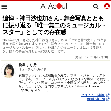
追悼・神田沙也加さん…舞台写真ととも
に振り返る「唯一無二のミュージカル・
スター」としての存在感
2021年12月に急逝した神田沙也加さん。映画『アナと雪の女王』の吹き
替えで広く知られる彼女ですが、舞台ファンにとっては「唯一無二のミ
ュージカル・スター」でした。神田さんのミュージカルにおける魅力
を、数々の舞台写真とともに振り返ります。
更新日：
2021年12月28日
松島 まり乃
ミュージカル ガイド
女性ファッション誌編集者を経て、フリー・ジャーナリスト
に。 雑誌、ウェブ、公演プログラムなど様々な媒体に寄稿する
傍ら、イベント司会、コンサート企画なども行う。 2019年4
月、ミュージカル専門ウェブマガジン「Musical Theater
Japan」をスタート。
プロフィール詳細
執筆記事一覧