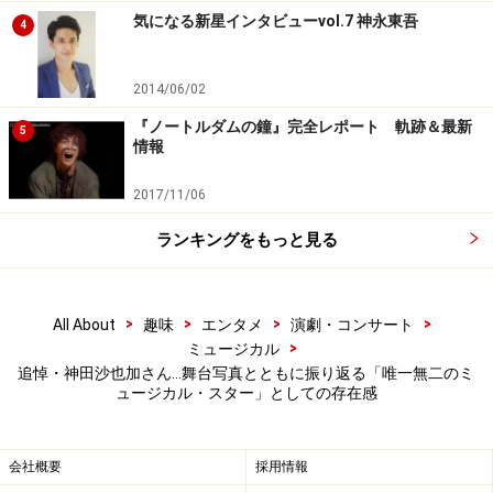
気になる新星インタビューvol.7 神永東吾
家を離れて」では、一音もおろそかにしない丁寧な歌唱
4
に、もう二度と会えないかもしれない父への思いが溢
れ、作品に確かなペーソスを加えました。
2014/06/02
『ノートルダムの鐘』完全レポート 軌跡＆最新
5
情報
次代を担う“コメディエンヌ”の誕生
2017/11/06
ランキングをもっと見る
『キューティ・ブロンド』写真提供：東宝演劇部
神田さんがそれまで蓄積してきたものが一気に花開き、
>
>
>
>
All About
趣味
エンタメ
演劇・コンサート
>
ミュージカル
第43回菊田一夫演劇賞受賞対象となるなど、ミュージカ
追悼・神田沙也加さん…舞台写真とともに振り返る「唯一無二のミ
ル界で唯一無二の存在として認められるきっかけとなっ
ュージカル・スター」としての存在感
たのが、2017年のミュージカル・コメディ『キューテ
ィ・ブロンド』。同名のハリウッド映画の舞台化作品
会社概要
採用情報
で、“ブロンドはおバカに見える”と偏見に満ちた理由で