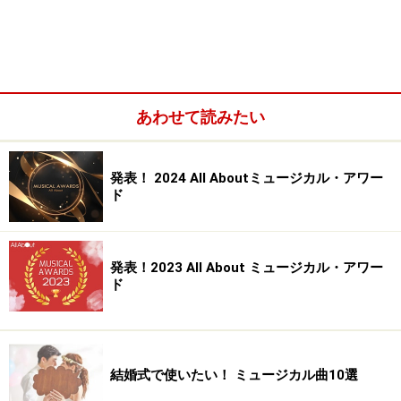
『ひめゆり』画像提供：ミュージカル座
あわせて読みたい
神田さんが2012年と2014年に主演したのが、ミュージカ
ル座の舞台『ひめゆり』。第二次世界大戦末期の沖縄で
発表！ 2024 All Aboutミュージカル・アワー
ド
起こったひめゆり学徒隊の史実をもとに描かれた名作で
す。
発表！2023 All About ミュージカル・アワー
2004年に『INTO THE WOODS』赤ずきんちゃん役で鮮
ド
烈なミュージカルデビューを飾り、2009年には『レ・ミ
ゼラブル』コゼット役でミュージカル俳優たちの夢の場
所である帝国劇場デビューも果たしていた彼女として
は、大劇場への出演にこだわったキャリアづくりもでき
結婚式で使いたい！ ミュージカル曲10選
たはず。しかし神田さんが選んだのは、規模としては小