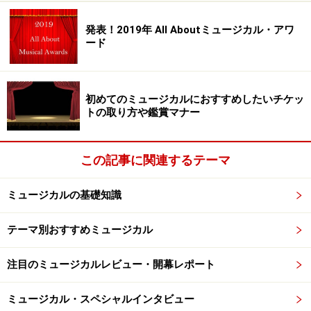
＞2017年、神田沙也加さんにインタビュー
発表！2019年 All Aboutミュージカル・アワ
ード
脇役で見せた“きらりと光る演技”
初めてのミュージカルにおすすめしたいチケッ
トの取り方や鑑賞マナー
『ダンス オブ ヴァンパイア』写真提供：東宝演劇部
この記事に関連するテーマ
作品を俯瞰でとらえながら自分の役回りを察し、いかに
ミュージカルの基礎知識
物語に貢献し、自分も輝くか。芝居の脇役には主役とは
また異なる難しさがあり、それがこなせてこそ“いい役
テーマ別おすすめミュージカル
者”だともいわれますが、そうした役どころできらりと光
るものを見せたのが神田さんでした。
注目のミュージカルレビュー・開幕レポート
ミュージカル・スペシャルインタビュー
2009年から2017年まで、4回にわたって演じた『ピータ