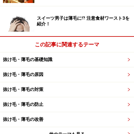
ネバの海藻は、乱れたへアサイクルを正しい周期に戻す
ように働いてくれるわけですね。
スイーツ男子は薄毛に⁉ 注意食材ワースト3を
紹介！
【関連記事】
「髪の毛を生やす効果大の体内物質IGF-1とは？」
この記事に関連するテーマ
抜け毛・薄毛の基礎知識
ナマコも抜け毛予防に効果的？
抜け毛・薄毛の原因
抜け毛・薄毛の対策
見た目はグロテスクでも薄毛男性にとってはありがたい存在
に
抜け毛・薄毛の防止
ヌルヌルネバネバで、IGF-1を増やしてくれる海産物。次
にご紹介したいのが「ナマコ」です。
抜け毛・薄毛の改善