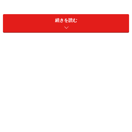
続きを読む
おそらく多くの方は「NO」と答えると思います。単なる
ウワサの類に過ぎないと一笑に付してしまう方も多いか
もしれません。育毛研究をしている専門家からは「ただ
の迷信だ」と切り捨てられてしまいそうです。
しかし、ワカメ、いえワカメに限らず、海藻類には立派
な抜け毛・薄毛予防効果があると想定されています。な
ぜなのでしょうか？
ヒミツは表面の「ヌルヌルネバネバ」