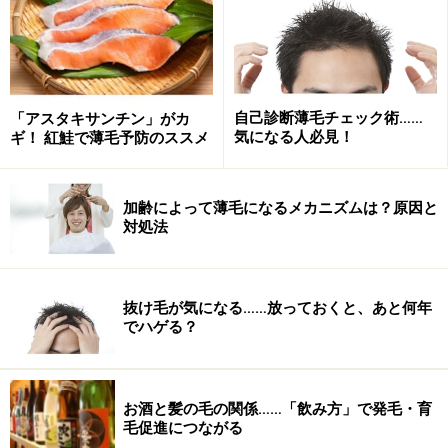
使われています。
コンブをはじめ、ワカメ、モズクなどの多糖体から抽出
された物質は「フコイダン」と呼ばれています。サプリ
自己診断薄毛チェック術……
「アスタキサンチン」がカ
メントなどにも使われているので、その名を聞いたこと
気になる人必見！
ギ！ 紅鮭で薄毛予防のススメ
がある方も多いのではないでしょうか。
加齢によって薄毛になるメカニズムは？原因と
このフコイダンが素晴らしいのは、胃の中に入ると知覚
対処法
神経を刺激してIGF-1を増やしてくれることです。そし
て、IGF-1の作用により、免疫系を活性化させることで、
免疫力を向上させる効果があるものと考えられます。
抜け毛が気になる……放っておくと、あと何年
でハゲる？
さて、フコイダンの刺激で増加したIGF-1は、男性型脱毛
症などで萎縮していた毛母細胞を刺激します。すると毛
お酒と髪の毛の関係……「飲み方」で発毛・育
母細胞は再び分裂を始め、髪の毛が抜ける休止期が短く
毛促進につながる
なるのです。コンブやワカメ、モズクなどヌルヌルネバ