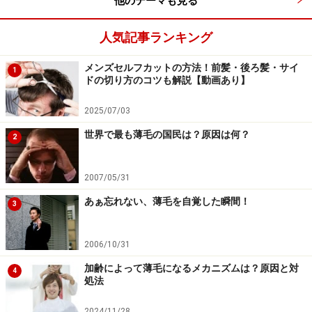
他のテーマも見る
ナマコには、コラーゲンやヒアルロン酸、グルコサミン
やコンドロイチンなど、人間の関節構成成分が多く含ま
人気記事ランキング
れています。いくつかの成分の名前は聞いたことがある
方も多いでしょう。様々なメディアで、これらの成分を
メンズセルフカットの方法！前髪・後ろ髪・サイ
1
含んだ中年～シニア向けの健康食品、サプリメントが宣
ドの切り方のコツも解説【動画あり】
伝されていますよね。
2025/07/03
世界で最も薄毛の国民は？原因は何？
でも、それと抜け毛・薄毛予防にどんな関係があるので
2
しょうか？
2007/05/31
実は、消化されたコラーゲンやヒアルロン酸には知覚神
あぁ忘れない、薄毛を自覚した瞬間！
3
経刺激作用があり、乾燥したナマコをマウスに食べさせ
ると、全身でIGF-1が増えることがわかりました。そし
2006/10/31
て、これらの成分を多く含むナマコを食べさせても知覚
加齢によって薄毛になるメカニズムは？原因と対
4
神経が刺激され、全身でIGF-1が増えることが確認された
処法
のです。
2024/11/28