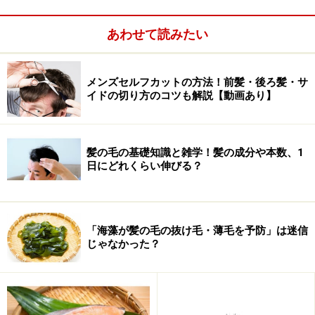
理由は海藻類に含まれる食物成分に隠されています。
あわせて読みたい
メンズセルフカットの方法！前髪・後ろ髪・サ
イドの切り方のコツも解説【動画あり】
髪の毛の基礎知識と雑学！髪の成分や本数、1
日にどれくらい伸びる？
「海藻が髪の毛の抜け毛・薄毛を予防」は迷信
じゃなかった？
ここでコンブを思い浮かべてください。そう、表面がヌ
ルヌルネバネバしていますよね。あの触感の正体は多糖
体という物質です。糖分子がつながったもので、ジャム
などを加工する工程で粘りをつけるための食品添加物に