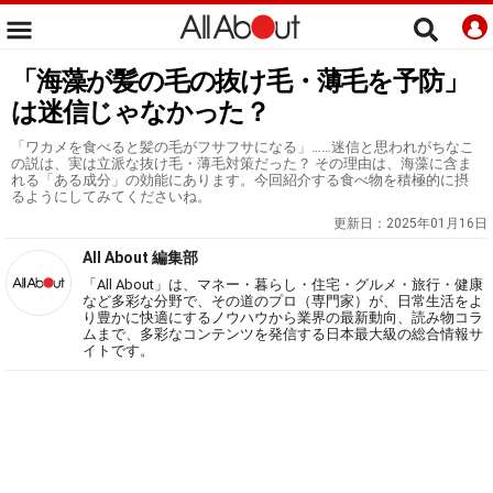
「海藻が髪の毛の抜け毛・薄毛を予防」
は迷信じゃなかった？
「ワカメを食べると髪の毛がフサフサになる」……迷信と思われがちなこ
の説は、実は立派な抜け毛・薄毛対策だった？ その理由は、海藻に含ま
れる「ある成分」の効能にあります。今回紹介する食べ物を積極的に摂
るようにしてみてくださいね。
更新日：
2025年01月16日
All About 編集部
「All About」は、マネー・暮らし・住宅・グルメ・旅行・健康
など多彩な分野で、その道のプロ（専門家）が、日常生活をよ
り豊かに快適にするノウハウから業界の最新動向、読み物コラ
ムまで、多彩なコンテンツを発信する日本最大級の総合情報サ
イトです。