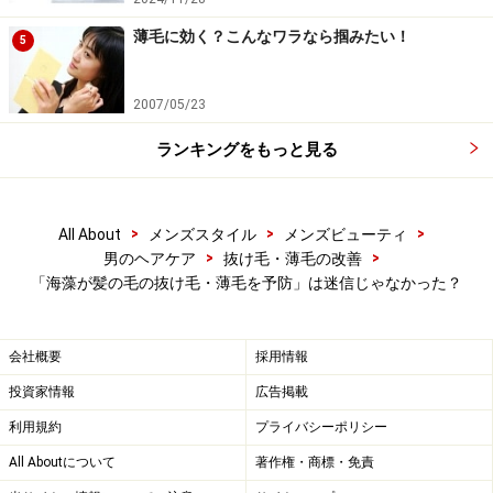
ナマコは鶏の軟骨のようにコリコリしているので、なか
薄毛に効く？こんなワラなら掴みたい！
5
なか噛み切れないのですが、頑張ってよく噛んで食べる
ようにしましょう。噛むことで分泌される唾液には、抜
2007/05/23
け毛・薄毛を予防する作用もありますよ。
ランキングをもっと見る
イカ、タコにも見逃せない側面が
>
>
>
All About
メンズスタイル
メンズビューティ
>
>
男のヘアケア
抜け毛・薄毛の改善
では、最後に海産物がらみの情報をもう一つ。
「海藻が髪の毛の抜け毛・薄毛を予防」は迷信じゃなかった？
日本人が好んで口にするイカやタコには「タウリン」と
いう物質が含まれています。これはアミノ酸の一種で、
会社概要
採用情報
脳、心臓、血液、肝臓、目などさまざまな臓器に存在し
投資家情報
広告掲載
ています。人間の身体が自ら作り出せる物質ですが、補
利用規約
プライバシーポリシー
充すると心臓や肝臓など身体の諸機能を高め、健康維持
All Aboutについて
著作権・商標・免責
に役立つといわれています。