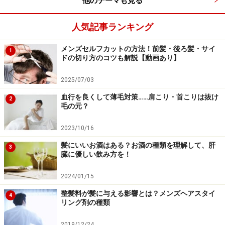
他のテーマも見る
そこで、小学生の早期脱毛の原因をいくつか上げてみま
人気記事ランキング
しょう。
メンズセルフカットの方法！前髪・後ろ髪・サイ
1
（１）食生活
ドの切り方のコツも解説【動画あり】
好きなものばかりを食べていたり、安易なインスタント
2025/07/03
食品、ファーストフードばかりの食事では、栄養が偏っ
て健康な髪が育ちません。
血行を良くして薄毛対策……肩こり・首こりは抜け
2
毛の元？
（２）運動不足
2023/10/16
運動をせずに、いつもテレビゲームに夢中というので
髪にいいお酒はある？お酒の種類を理解して、肝
3
は、過度の興奮を増やすだけ。人をリラックスさせる副
臓に優しい飲み方を！
交感神経の活動を著しく低下させ、血行不足で頭皮を硬
2024/01/15
くしてしまいます。
整髪料が髪に与える影響とは？メンズヘアスタイ
4
リング剤の種類
（３）ストレス
子どもにストレス？と思われるかもしれませんが、大人
2019/12/24