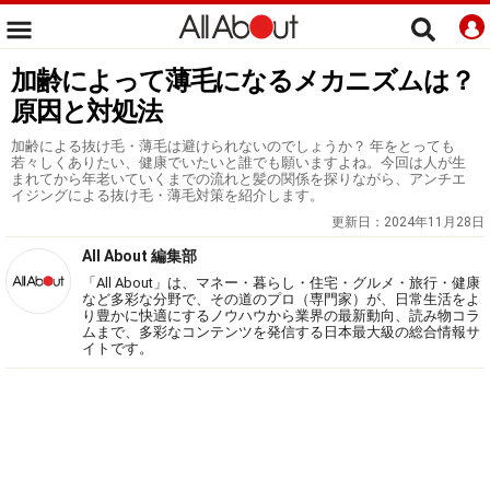
加齢によって薄毛になるメカニズムは？
原因と対処法
加齢による抜け毛・薄毛は避けられないのでしょうか？ 年をとっても
若々しくありたい、健康でいたいと誰でも願いますよね。今回は人が生
まれてから年老いていくまでの流れと髪の関係を探りながら、アンチエ
イジングによる抜け毛・薄毛対策を紹介します。
更新日：
2024年11月28日
All About 編集部
「All About」は、マネー・暮らし・住宅・グルメ・旅行・健康
など多彩な分野で、その道のプロ（専門家）が、日常生活をよ
り豊かに快適にするノウハウから業界の最新動向、読み物コラ
ムまで、多彩なコンテンツを発信する日本最大級の総合情報サ
イトです。