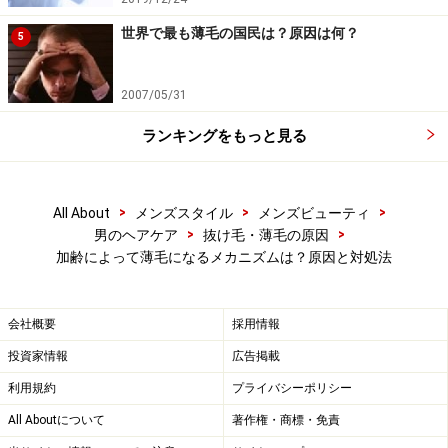
でもストレスがあるように子どもなりにストレスを感じ
世界で最も薄毛の国民は？原因は何？
5
ているもの。近ごろは、学習塾通いで日々勉強に追われ
るなど、休息の場がないこともストレスを増やす原因の
2007/05/31
ひとつでしょう。ストレスは、血行不良や睡眠不足など
ランキングをもっと見る
を引き起こし、髪の成長に悪い影響を与えます。
子どもは必要最低限の勉強さえすれば、あとは元気に飛
>
>
>
All About
メンズスタイル
メンズビューティ
び回るのがイチバン。体を活発に動かすことは、健やか
>
>
男のヘアケア
抜け毛・薄毛の原因
髪の発育にもつながるのです。
加齢によって薄毛になるメカニズムは？原因と対処法
髪１本の寿命は何年？
会社概要
採用情報
人の寿命は平均で70年以上ありますが、髪の毛１本の寿
投資家情報
広告掲載
命は２～６年です。２～５年続く成長期で伸びた髪は、
やがて退行期に入り、３ヶ月ほどの休止期を迎えて自然
利用規約
プライバシーポリシー
に抜け落ちます。そしてまた新しい髪が生えてきて、こ
All Aboutについて
著作権・商標・免責
の
成長のサイクル
を繰り返します。