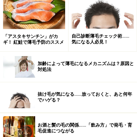
髪の毛が育つメカニズム：胎児～乳幼児期
自己診断薄毛チェック術……
「アスタキサンチン」がカ
気になる人必見！
ギ！ 紅鮭で薄毛予防のススメ
かわいい赤ちゃん。まだこの頃は髪は産毛です。
赤ちゃんの髪は、まだ産毛です。ですから、フサフサと
加齢によって薄毛になるメカニズムは？原因と
いう感じではありませんね。当然これから太いしっかり
対処法
した髪の毛に育っていくのですが、「本数も、どんどん
増える」と考えるのは間違い。
人の髪の本数は7～10万
本
ありますが、この量は生まれる前、つまり胎児として
抜け毛が気になる……放っておくと、あと何年
母親のお腹の中にいるときに決まってしまうのです。
でハゲる？
髪の発育にかかわる組織を「毛包」といいます。この毛
お酒と髪の毛の関係……「飲み方」で発毛・育
包の数は胎児６ヶ月くらいに決まり、増えることはあり
毛促進につながる
ません。ですから、今ある毛包を増やすのではなく、な