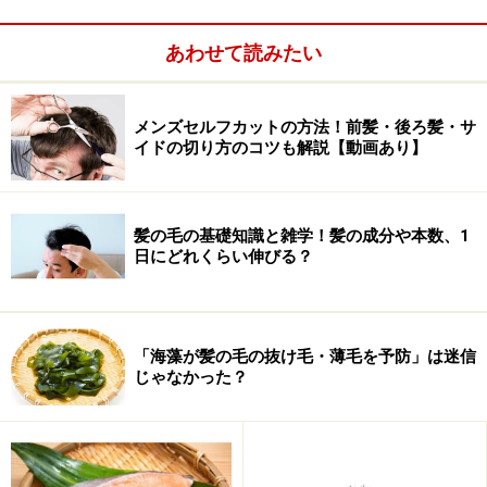
る？
あわせて読みたい
年齢を重ねるにつれて、髪質や髪の量は変化します。そ
れはなぜなのでしょうか？まず、人の一生を追いかけな
がら、年代による髪の状況を見てみましょう。
メンズセルフカットの方法！前髪・後ろ髪・サ
イドの切り方のコツも解説【動画あり】
髪の毛の基礎知識と雑学！髪の成分や本数、1
日にどれくらい伸びる？
「海藻が髪の毛の抜け毛・薄毛を予防」は迷信
じゃなかった？