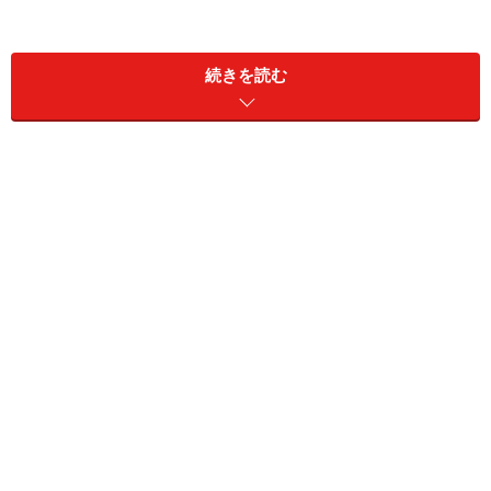
続きを読む
生まれる前から、髪の本数は決まっている？
胎児～乳幼児期
幼児期～少年期
思春期～青年期
中高年期
加齢による薄毛や抜け毛をアンチエイジングで防
止！
生まれる前から、髪の本数は決まってい