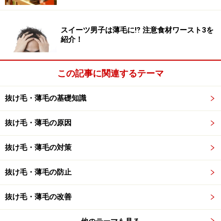
りに食べることができるわけです。こちらも経験者は多
いかもしれませんね。
スイーツ男子は薄毛に⁉ 注意食材ワースト3を
紹介！
食欲に任せて食べてしまうと、ますます知覚神経が麻痺
してIGF-Iが減少してしまいます。ついには、せっかく食
この記事に関連するテーマ
べていたトウガラシや豆腐の働きも台無しに……。近頃
「スイーツ男子」なる男性も登場しているようです。し
抜け毛・薄毛の基礎知識
かし、薄毛に悩んでいたり、抜け毛が気になってきた男
性は、スイーツを食べ過ぎないように注意しましょう。
抜け毛・薄毛の原因
抜け毛・薄毛の対策
2.塩分の多いメニュー（ラーメン、ファス
抜け毛・薄毛の防止
トフードなど）
抜け毛・薄毛の改善
ラーメンに含まれる多くの塩分がIGF-I分泌を阻止する