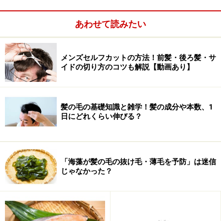
あわせて読みたい
メンズセルフカットの方法！前髪・後ろ髪・サ
イドの切り方のコツも解説【動画あり】
髪の毛の基礎知識と雑学！髪の成分や本数、1
日にどれくらい伸びる？
答えはもちろん「YES」。薄毛に悩んでいるとはいえ、
トウガラシと豆腐だけしか食べないわけにはいかないで
「海藻が髪の毛の抜け毛・薄毛を予防」は迷信
じゃなかった？
すよね。ご飯に魚、肉、野菜……バランスのいい食事を心
がけることは大切です。
ただし、食べ過ぎてしまうと胃の知覚神経が麻痺して、