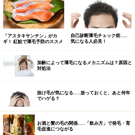
IGF-Iが減少してしまう食材には注意してほしいのです。
具体的には、次のようなメニューです。
自己診断薄毛チェック術……
「アスタキサンチン」がカ
1.甘いもの(和菓子、洋菓子ほか糖類を多く
気になる人必見！
ギ！ 紅鮭で薄毛予防のススメ
含む食べ物）
トウガラシなど辛い食べ物をたくさん食べた後、「それ
加齢によって薄毛になるメカニズムは？原因と
ほど量を食べたわけではないのに満腹になった」経験が
対処法
ある人はいませんか？ 身体が「体内に痛みを引き起こす
ような危険な物質(＝トウガラシ）が入ってきた」と勘違
いし、食欲を落とすように脳が指令を出すことが原因で
抜け毛が気になる……放っておくと、あと何年
でハゲる？
す。
しかし、その後に糖類を摂取すると、胃の知覚神経が麻
お酒と髪の毛の関係……「飲み方」で発毛・育
痺して満腹感がやわらぎます。いわゆる「甘いものは別
毛促進につながる
腹」状態になり、満腹感はあるのに甘いものならそれな