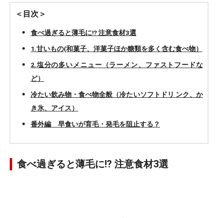
＜目次＞
食べ過ぎると薄毛に⁉ 注意食材3選
1.甘いもの(和菓子、洋菓子ほか糖類を多く含む食べ物）
2.塩分の多いメニュー（ラーメン、ファストフードな
ど）
冷たい飲み物・食べ物全般（冷たいソフトドリ ンク、か
き氷、アイス）
番外編 早食いが育毛・発毛を阻止する？
食べ過ぎると薄毛に⁉ 注意食材3選