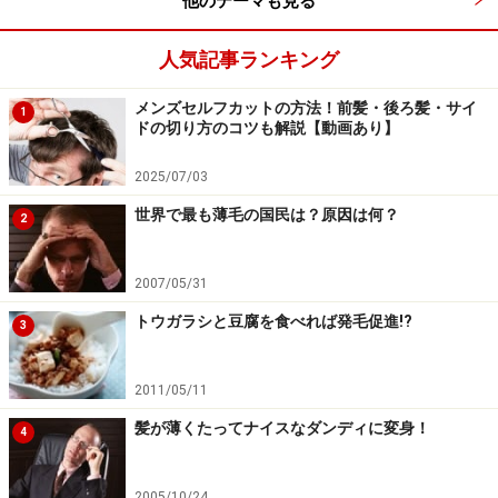
他のテーマも見る
胃の知覚神経は、塩に刺激される性質があります。とな
人気記事ランキング
れば、塩分の多い食事はむしろ育毛・発毛を促進させる
のでは？ と考えてしまうかもしれませんが、ラーメンや
メンズセルフカットの方法！前髪・後ろ髪・サイ
1
ドの切り方のコツも解説【動画あり】
ファストフードに含まれる塩分は、皆さんが考えている
以上に多いのが問題です。
2025/07/03
世界で最も薄毛の国民は？原因は何？
2
例えば、
ラーメン 5～6ｇ
2007/05/31
ハンバーガー&ポテト 2.5～3ｇ（「ビッグ」「メ
トウガラシと豆腐を食べれば発毛促進!?
3
ガ」サイズなら倍増する場合も）
コンビニ弁当 3～5g
2011/05/11
牛丼 3～4ｇ
髪が薄くたってナイスなダンディに変身！
4
といった具合です。これらの数字だけ見るとあまりピン
とこないのですが、健康維持のために成人が必要とする
2005/10/24