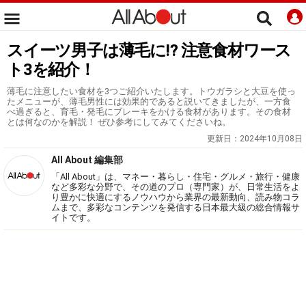
スイーツ男子は薄毛に⁉ 注意食材ワース
ト3を紹介！
薄毛に注意したい食材を3つご紹介いたします。トウガラシと大豆を使っ
たメニューが、薄毛男性には効果的であると説いてきましたが、一方食
べ過ぎると、育毛・発毛にブレーキをかける食材があります。その食材
とは何なのかを解説！ ぜひ参考にしてみてくださいね。
更新日：
2024年10月08日
All About 編集部
「All About」は、マネー・暮らし・住宅・グルメ・旅行・健康
など多彩な分野で、その道のプロ（専門家）が、日常生活をよ
り豊かに快適にするノウハウから業界の最新動向、読み物コラ
ムまで、多彩なコンテンツを発信する日本最大級の総合情報サ
イトです。