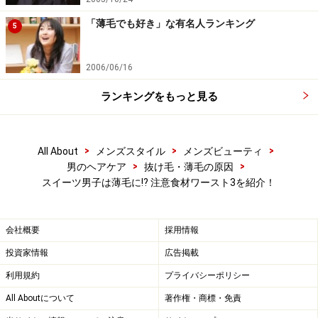
塩分は1日10ｇ（小さじ1と3分の2）が目安と聞けば、上
「薄毛でも好き」な有名人ランキング
5
記のメニューがいかに塩分を多く含んでいるかわかるで
しょう。
2006/06/16
塩分の摂り過ぎは、前述した甘いものの多食同様に胃の
ランキングをもっと見る
知覚神経を過剰に刺激し、働きを低下させてしまうの
で、IGF-Iの減少を招く恐れがあります。したがって、薄
>
>
>
All About
メンズスタイル
メンズビューティ
毛男性が食べ過ぎると、抜け毛・薄毛対策に悪影響を及
>
>
男のヘアケア
抜け毛・薄毛の原因
ぼすことも考えられます。
スイーツ男子は薄毛に⁉ 注意食材ワースト3を紹介！
塩分を排泄させる効果が高いカリウムを多く含む野菜、
会社概要
採用情報
果物を食べる、あるいは野菜・果物ジュースを飲めばい
投資家情報
広告掲載
いのでは？ ともいわれますが、仮に最終的にある程度は
体外に排泄できたとしても、多くの塩分が胃の知覚神経
利用規約
プライバシーポリシー
を麻痺させることには変わりありません。
All Aboutについて
著作権・商標・免責