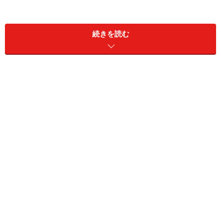
薄毛に注意したい食材
続きを読む
私は
「髪の毛を生やす効果大の体内物質「IGF-I」と
は？」
「トウガラシと豆腐を食べれば発毛促進!?」
で、
カプサイシンとイソフラボンを同時に摂取して胃の知覚
神経を刺激し、IGF-Iを増やすことが抜け毛・薄毛予防、
育毛・発毛促進になると述べてきました。代表的な食材
でいえば、トウガラシと大豆を使ったメニューが、薄毛
男性には効果的であると説いてきたわけです。
先日、ある薄毛男性からこんな質問が寄せられました。
「トウガラシ関係と豆腐類をきちんと食べていれば、他
は何を食べてもいいのでしょうか？」