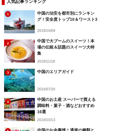
人気記事ランキング
中国の治安を都市別にランキン
1
グ！安全度トップ10＆ワースト3
2019/10/09
中国で大ブームのスイーツ！本
2
場の伝統＆話題のスイーツ大特
集
2019/11/18
中国のエリアガイド
3
2016/07/20
中国のお土産 スーパーで買える
4
調味料・菓子・酒などおすすめ
16選
2019/10/13
中国のお金事情！通貨の種類と