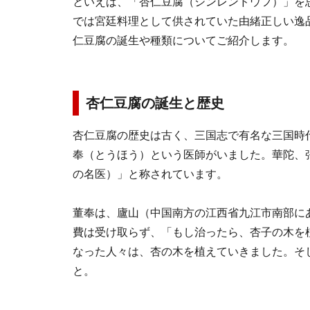
といえば、「杏仁豆腐（シンレンドウフ）」を
では宮廷料理として供されていた由緒正しい逸
仁豆腐の誕生や種類についてご紹介します。
杏仁豆腐の誕生と歴史
杏仁豆腐の歴史は古く、三国志で有名な三国時代
奉（とうほう）という医師がいました。華陀、
の名医）」と称されています。
董奉は、廬山（中国南方の江西省九江市南部に
費は受け取らず、「もし治ったら、杏子の木を
なった人々は、杏の木を植えていきました。そ
と。