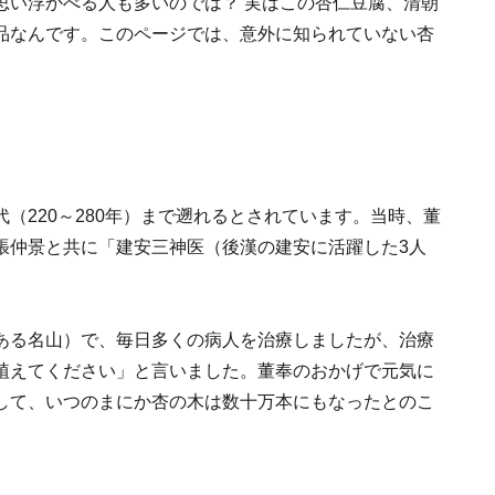
思い浮かべる人も多いのでは？ 実はこの杏仁豆腐、清朝
品なんです。このページでは、意外に知られていない杏
（220～280年）まで遡れるとされています。当時、董
張仲景と共に「建安三神医（後漢の建安に活躍した3人
ある名山）で、毎日多くの病人を治療しましたが、治療
植えてください」と言いました。董奉のおかげで元気に
して、いつのまにか杏の木は数十万本にもなったとのこ