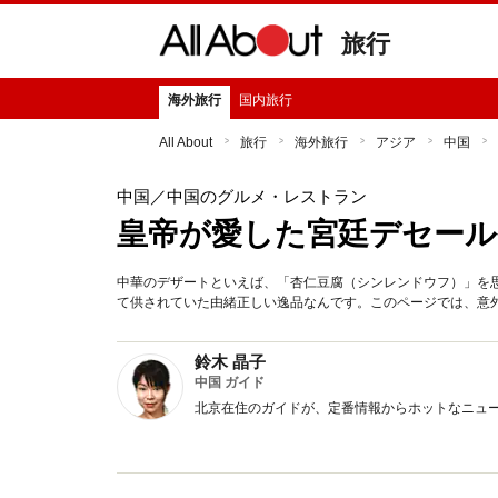
旅行
海外旅行
国内旅行
All About
旅行
海外旅行
アジア
中国
中国
／中国のグルメ・レストラン
皇帝が愛した宮廷デセール
中華のデザートといえば、「杏仁豆腐（シンレンドウフ）」を
て供されていた由緒正しい逸品なんです。このページでは、意
鈴木 晶子
中国 ガイド
北京在住のガイドが、定番情報からホットなニュ