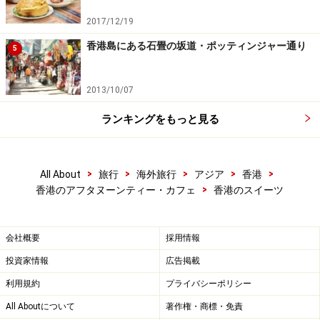
ファンだったこのエッグタルトのお店は1954年に創業と
2017/12/19
いう老舗。お店に近づくと、甘い香りがお店へと誘導し
香港島にある石畳の坂道・ポッティンジャー通り
5
てくれます。店内に座るところはありませんが、買った
らすぐにその場で食べるのがポイント。サクサクとした
2013/10/07
クッキー生地とプリンプリンなカスタードの絶妙な組み
合わせ、アツアツのままお召し上がれ！エッグタルトは
ランキングをもっと見る
飲茶のメニューにもあるほど香港ではどこにでもありま
すが、香港人の誰もが口をそろえて言う「香港で一番お
>
>
>
>
>
All About
旅行
海外旅行
アジア
香港
いしい！」エッグタルト、ぜひお試しください。
>
香港のアフタヌーンティー・カフェ
香港のスイーツ
エッグタルト以外にも胡麻クッキーや龍の髭もあるので
お目当てのタルトをいただいた後は店内をチェックして
会社概要
採用情報
みてくださいね。美味しいおみやげがみつかるかもしれ
投資家情報
広告掲載
ません。
利用規約
プライバシーポリシー
All Aboutについて
著作権・商標・免責
＜DATA＞