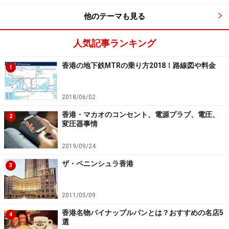
う。
他のテーマも見る
＜DATA＞
人気記事ランキング
■Yee Shun Milk Company 義順牛公司
住所：GF, 506 Lockhart Road, Causeway Bay, Hong Kong
香港の地下鉄MTRの乗り方2018！路線図や料金
1
TEL：(852)2591 1837
アクセス：MTR銅羅湾G出口、徒歩5分
2018/06/02
料金：21香港ドル～
香港・マカオのコンセント、電源プラブ、電圧、
営業時間：8:00～23:00
2
変圧器事情
2019/09/24
タイチョン・ベーカリー
ザ・ペニンシュラ香港
3
2011/05/09
店の前に行列ができていることもある
香港名物パイナップルパンとは？おすすめの名店5
4
選
イギリス植民地時代の香港最後の総督、パッテン氏も大