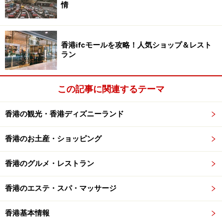
に5店舗展開しています。
情
お店の名前のとおり、おすすめは牛乳プリン。甘すぎず
ほどよくクリーミーなので、夏の暑い時など冷たくいた
香港ifcモールを攻略！人気ショップ＆レスト
ラン
だくと爽やか。寒い時期は暖かい生姜入り入り牛乳プリ
ンで体をあたためられます。プリンは他に卵やチョコレ
ート味もあり、オーダーする時には、冷たい（コール
この記事に関連するテーマ
ド）か温かい（ホット）かを聞かれます。
香港の観光・香港ディズニーランド
またデザートだけでなく麺やサンドイッチメニューも豊
香港のお土産・ショッピング
富。しかもお値段は20香港ドル前後とリーズナブルでお
いしいので、ちょっと小腹が減ったときにもいいです
香港のグルメ・レストラン
ね。
香港のエステ・スパ・マッサージ
レトロなお店のロゴが入ったマグカップやお椀やレンゲ
のセットなども売っているので、おみやげにもなりそ
香港基本情報