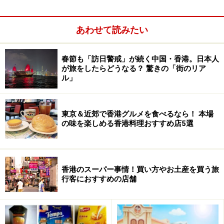
スタッフのTシャツやお皿などにプリントされている香
港のグラッフィクデザイナーによるキュートなフルーツ
あわせて読みたい
星人のキャラクターもチェックしてみて。
春節も「訪日警戒」が続く中国・香港。日本人
が旅をしたらどうなる？ 驚きの「街のリア
ル」
東京＆近郊で香港グルメを食べるなら！ 本場
の味を楽しめる香港料理おすすめ店5選
香港のスーパー事情！買い方やお土産を買う旅
行客におすすめの店舗
＜DATA＞