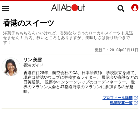
香港のスイーツ
洋菓子ももちろんいいけれど、香港ならではのローカルスイーツも見逃
せません！ 店内、狭いところもありますが、美味しさは折り紙つきで
す！
更新日：
2010年03月11日
リン 美雪
香港 ガイド
香港在住25年。航空会社のCA、日本語教師、学校設立を経て、
現在は雑誌やウェブに寄稿するライター、 展示会や商談などの
日英通訳、 視察やインターンシップのコーディネーター。 世
界のマラソン大会と47都道府県のマラソンに参加するのが趣
味。
プロフィール詳細
執筆記事一覧