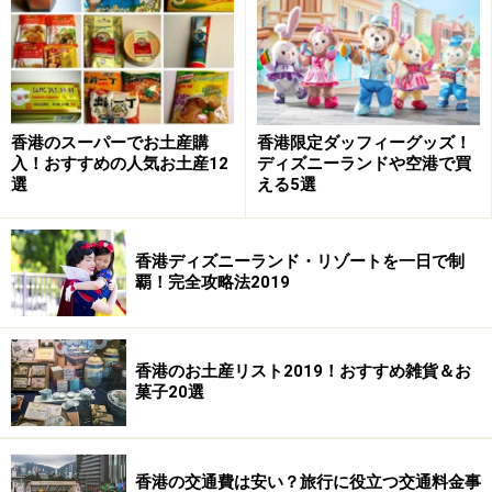
■
Honeymoon Dessert
滿記甜品
住所：iSQUARE shop
shop 604, iSQUARE, 68 Nathan Road, Tsim Sha Tsui
TEL：(852) 2520 5071
アクセス：MTR尖沙咀C1出口、徒歩1分
香港のスーパーでお土産購
香港限定ダッフィーグッズ！
入！おすすめの人気お土産12
ディズニーランドや空港で買
料金：15香港ドル～
選
える5選
営業時間：12:00～23:00
香港ディズニーランド・リゾートを一日で制
覇！完全攻略法2019
イーシュン・ミルクカンパニー
香港のお土産リスト2019！おすすめ雑貨＆お
日本語メニューもあるので聞いてみて
菓子20選
もともとは中国の順徳にあった創業100年のこのお店
は、マカオを経由して1987年に香港に上陸。現在は香港
香港の交通費は安い？旅行に役立つ交通料金事