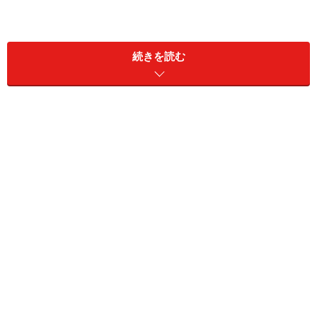
ひとつの工場で作られているので香港内20店舗はどこも同じ
味
続きを読む
この店を訪れる多くの日本人のお目当て！マンゴーのク
レープ包みはガイドもおすすめのスイーツ。甘くてジュ
ーシーなマンゴーとそれほど甘くないクリームが薄いク
レープに包まれていて、口の中に入れるとちょうどいい
甘さ加減。特にマンゴー好きな人、幸せな気分になりま
すよ！
女性に嬉しいのはお肌にいいデザートのセレクション。
ツバメの巣や蓮の実のスイーツはホットでもアイスでも
いただけます。メニューには100種類以上のスイーツが
あるので、本当、迷ってしまいます。