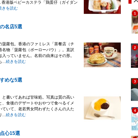
.香港版ベビーカステラ「鶏蛋仔（ガイダン
続きを読む
1
の名店5選
の菠蘿包。香港のファミレス「茶餐店（チ
2
港名物「菠蘿包（ボーローバウ）」。直訳
は入っていません。名前の由来はその形。
..
続きを読む
すめな5選
3
」と書いてあれば甘味処。写真は質の高い
と、食後のデザートやおやつで食べるイメ
いていて、老若男女問わずたくさんの人た
4
..
続きを読む
点心15選