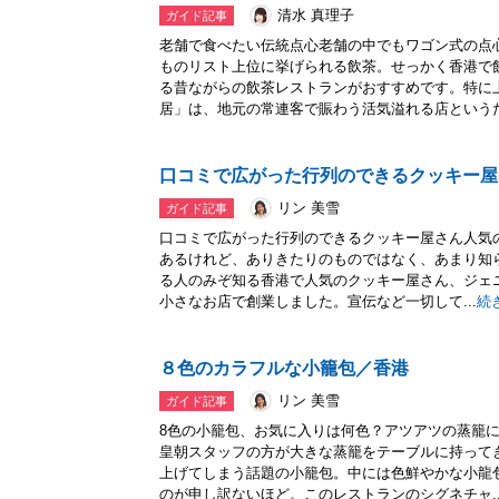
清水 真理子
ガイド記事
老舗で食べたい伝統点心老舗の中でもワゴン式の点
ものリスト上位に挙げられる飲茶。せっかく香港で
る昔ながらの飲茶レストランがおすすめです。特に
居」は、地元の常連客で賑わう活気溢れる店というだけ
口コミで広がった行列のできるクッキー屋
リン 美雪
ガイド記事
口コミで広がった行列のできるクッキー屋さん人気
あるけれど、ありきたりのものではなく、あまり知
る人のみぞ知る香港で人気のクッキー屋さん、ジェニ
小さなお店で創業しました。宣伝など一切して...
続
８色のカラフルな小籠包／香港
リン 美雪
ガイド記事
8色の小籠包、お気に入りは何色？アツアツの蒸籠
皇朝スタッフの方が大きな蒸籠をテーブルに持って
上げてしまう話題の小籠包。中には色鮮やかな小龍
のが申し訳ないほど。このレストランのシグネチャ..