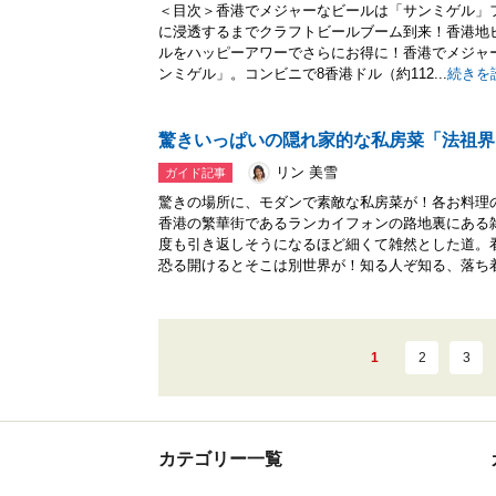
＜目次＞香港でメジャーなビールは「サンミゲル」
に浸透するまでクラフトビールブーム到来！香港地
ルをハッピーアワーでさらにお得に！香港でメジャー
ンミゲル」。コンビニで8香港ドル（約112...
続きを
驚きいっぱいの隠れ家的な私房菜「法祖界
リン 美雪
ガイド記事
驚きの場所に、モダンで素敵な私房菜が！各お料理
香港の繁華街であるランカイフォンの路地裏にある
度も引き返しそうになるほど細くて雑然とした道。
恐る開けるとそこは別世界が！知る人ぞ知る、落ち着.
1
2
3
カテゴリー一覧