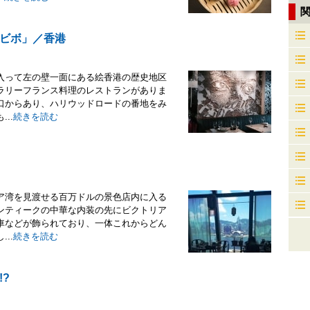
ビボ」／香港
入って左の壁一面にある絵香港の歴史地区
ラリーフランス料理のレストランがありま
口からあり、ハリウッドロードの番地をみ
..
続きを読む
ア湾を見渡せる百万ドルの景色店内に入る
ンティークの中華な内装の先にビクトリア
車などが飾られており、一体これからどん
..
続きを読む
?