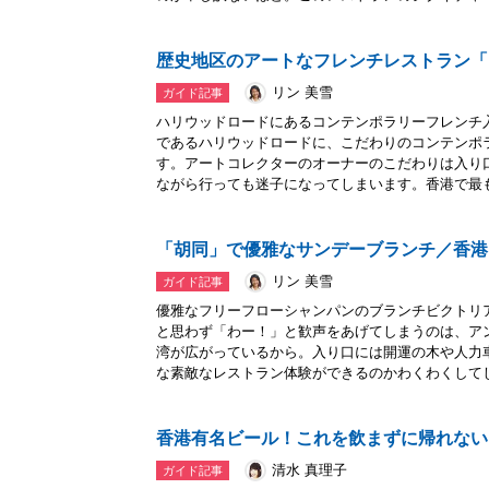
歴史地区のアートなフレンチレストラン「
リン 美雪
ガイド記事
ハリウッドロードにあるコンテンポラリーフレンチ
であるハリウッドロードに、こだわりのコンテンポ
す。アートコレクターのオーナーのこだわりは入り
ながら行っても迷子になってしまいます。香港で最も.
「胡同」で優雅なサンデーブランチ／香港
リン 美雪
ガイド記事
優雅なフリーフローシャンパンのブランチビクトリ
と思わず「わー！」と歓声をあげてしまうのは、ア
湾が広がっているから。入り口には開運の木や人力
な素敵なレストラン体験ができるのかわくわくしてし.
香港有名ビール！これを飲まずに帰れない!
清水 真理子
ガイド記事