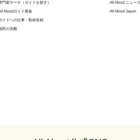
専門家サーチ（ガイドを探す）
All About ニュー
All Aboutガイド募集
All About Japan
ガイドへの仕事・取材依頼
国民の決断