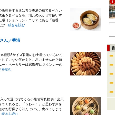
5
心販売をする店は希少香港の旅で食べたい
飲茶を食べるなら、地元の人が日常使いす
上環（ションワン）エリアにある「蓮香
...
続きを読む
さん／香港
の4種類Sサイズ香港のお土産っていろいろ
られていない何かをと、思いませんか？知
ー・ベーカリーは2005年にスタンレーの
きを読む
に入って運ばれてくる小籠包写真提供：楽天
きてくれると、「うわ～！」と思わず声を
包がお行儀よく並んでいて、食べてしまう
.
続きを読む