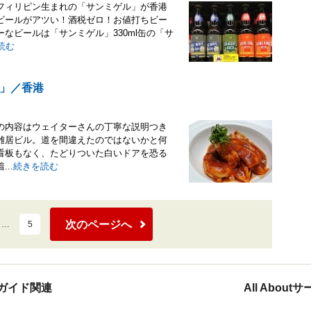
フィリピン生まれの「サンミゲル」が香港
ビールがアツい！酒税ゼロ！お値打ちビー
なビールは「サンミゲル」330ml缶の「サ
読む
」／香港
の内容はウェイターさんの丁寧な説明つき
雑居ビル。道を間違えたのではないかと何
看板もなく、たどりついた白いドアを恐る
..
続きを読む
次のページへ
…
5
ガイド関連
All Abou