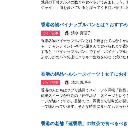
魅惑の下町グルメの数々を食べ歩いてみましょう。1
ジャイ）」街を歩いていると漂ってくる甘い香り...
香港名物パイナップルパンとは？おすすめ
清水 真理子
ガイド記事
香港名物パイナップルパンとは？焼きたてふかふか
ャーチャンティン）やパン屋さんで食べられます香
すると「パイナップルパン」ですが、パイナップル
ふかふかのパンの上にクッキー生地をのせて焼いたも.
香港の絶品ヘルシースイーツ！女子におす
清水 真理子
ガイド記事
香港の人たちはサプリ感覚でスイーツを満喫「甜品
伝統スイーツが評判の「佳佳甜品」スイーツという
ージが強いですが、香港では、深夜まで甘味処が開
ちで賑わっています。そんな時間に食べても太ったり.
香港の老舗「蓮香居」の飲茶で食べるべき