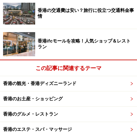
ー味やチョコレート味、クリスマスの時期などにはジン
ジャー味などもあり。キーワーベイカリーのほかにもペ
香港の交通費は安い？旅行に役立つ交通料金事
情
ニンシュラなど、いろんなお店のオリジナルエッグロー
ルをトレイしてみては。旧正月の時期には大きな缶入り
がスーパーなどで山積みになっています。
香港ifcモールを攻略！人気ショップ＆レスト
ラン
奇華のものは缶入りは80香港ドル、箱入りは46香港ドル
です。詰め合わせは60香港ドルなので、バラで配っても
この記事に関連するテーマ
いいですね。
香港の観光・香港ディズニーランド
■パンダクッキー
香港のお土産・ショッピング
香港のグルメ・レストラン
売り上げナンバーワンの人気商品
香港のエステ・スパ・マッサージ
パンダの形をしているかわいらしいクッキー。お味も甘