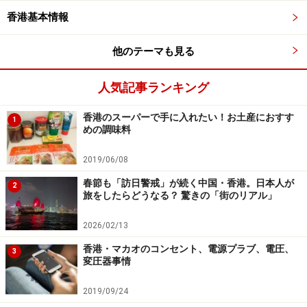
すぎず、お子さん向けでもOK。硬めなので、あまり割れ
香港基本情報
る心配もありません。 パンダの絵がついた缶入りは80香
港ドル、箱入りは98香港ドル。パンダの他にもペンギン
他のテーマも見る
やコアラもありますが、香港といえばやはりパンダ!?
人気記事ランキング
香港のスーパーで手に入れたい！お土産におすす
■お茶クッキー
1
めの調味料
2019/06/08
箱の絵もおしゃれ
春節も「訪日警戒」が続く中国・香港。日本人が
2
旅をしたらどうなる？ 驚きの「街のリアル」
ジャスミンティー、ウーロン茶、緑茶、紅茶とそのお茶
の味がしっかりとするクッキー。1パック5枚入りなの
2026/02/13
で、数種類を箱詰めにしてもらうのもいいでしょう。こ
香港・マカオのコンセント、電源プラブ、電圧、
3
ちらも甘さ控えめなので日本人の口によくあいます。
変圧器事情
2019/09/24
＜DATA＞