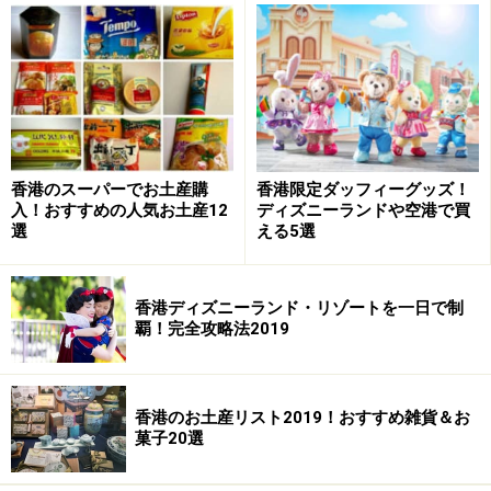
香港のお菓子1.奇華餅家のクッキー
まずは、超定番ではありますが、外さないお菓子の人気
店！奇華餅家から。地元でも大人気のお菓子屋さんで、
空港はじめ九龍にも香港島にも支店があります。「アジ
アのお菓子は甘すぎる！」なんて、よく言われますが奇
香港のスーパーでお土産購
香港限定ダッフィーグッズ！
入！おすすめの人気お土産12
ディズニーランドや空港で買
華のお菓子はほどよい甘みなのでそんな心配は要りませ
選
える5選
ん！ バリエーション豊富なお菓子の中から、ガイドのお
すすめを紹介します。
香港ディズニーランド・リゾートを一日で制
覇！完全攻略法2019
■エッグロール
ジャスミン茶味のエッグロールもある
香港のお土産リスト2019！おすすめ雑貨＆お
菓子20選
サクサクと軽いので食べやすいロール型クッキー。バタ