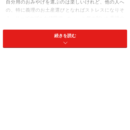
自分用のおみやげを選ぶのは楽しいけれど、他の人へ
の、特に義理のお土産選びとなればストレスになりそ
う。リーズナブルな値段で、ちょっと気の利いた香港の
お土産をご紹介します。
続きを読む
＜目次＞
香港のお土産1.お菓子
香港のお土産2.お茶
香港のお土産3.コスメ
香港のお土産4.チャイナ服・雑貨