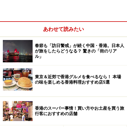
あわせて読みたい
香港のお土産5.中華ソース
春節も「訪日警戒」が続く中国・香港。日本人
香港のお土産6.香港デザインの雑貨・インテリア
が旅をしたらどうなる？ 驚きの「街のリア
ル」
東京＆近郊で香港グルメを食べるなら！ 本場
香港のお土産おすすめ.お菓子
の味を楽しめる香港料理おすすめ店5選
誰にでも喜んでもらえる無難なおみやげといえば、お菓
子類。お値段もリーズナブルなので多めに買っておくと
いうこともできますよね。香港らしさを感じるお菓子を
香港のスーパー事情！買い方やお土産を買う旅
行客におすすめの店舗
セレクトしてみました。