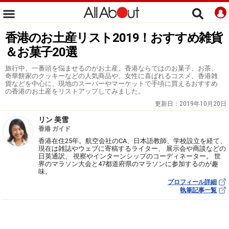
香港のお土産リスト2019！おすすめ雑貨
＆お菓子20選
旅行中、一番頭を悩ませるのがお土産。香港ならではのお菓子、お茶、
奇華餅家のクッキーなどの人気商品や、女性に喜ばれるコスメ、香港雑
貨などを中心に、現地のスーパーやマーケットで手頃に買えるおすすめ
の香港のお土産をリストアップしてみました。
更新日：
2019年10月20日
リン 美雪
香港 ガイド
香港在住25年。航空会社のCA、日本語教師、学校設立を経て、
現在は雑誌やウェブに寄稿するライター、 展示会や商談などの
日英通訳、 視察やインターンシップのコーディネーター。 世
界のマラソン大会と47都道府県のマラソンに参加するのが趣
味。
プロフィール詳細
執筆記事一覧