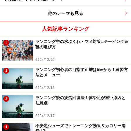
御所周回コースは約3.3kmですが、明治神宮外苑のコー
スも合わせて走ると約5kmになるので、距離を走りたい
他のテーマも見る
ときは外苑コースも組み合わせてみるといいですね。外
人気記事ランキング
苑コースは陸上競技場のような楕円形で平坦なコースの
約1.3kmです。所々距離表示がしてありますので、この
ランニング中の水ぶくれ・マメ対策…テーピング＆
1
コースを使ってインターバルトレーニングのようなスピ
靴の選び方
ード練習をするランナーも多いですし、長い距離を走る
2024/12/25
ことに不安のある初心者のランナーも、１周が1.3kmで
すので周回ごとに様子を見ながら走れるので安心です。
ランニング初心者の目指す距離は5㎞から！練習方
2
法とメニュー
ランナー渋滞がないので比較的スムーズにコースを走る
ことができ、休日は歩行者天国になるため走りやすいの
2024/12/16
も魅力です！
ランニング後の疲労回復法！体や足が重い原因と
3
注意点
2024/12/17
不安定シューズでトレーニング効果＆カロリー消
4