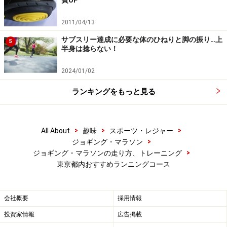
費UP
2011/04/13
サブスリー達成に必要な体のひねりと脚の振り…上
5
半身は捻らない！
2024/01/02
ランキングをもっと見る
ランナー憧れの皇居コース
>
>
>
All About
趣味
スポーツ・レジャー
最後は言わずと知れた皇居。約5kmのコースです。毎日
>
ジョギング・マラソン
多くのランナーが集まり、週末には大小さまざまな大会
>
ジョギング・マラソンの走り方、トレーニング
が開催されています。皇居には
「皇居ランナーマナー１
東京都内おすすめランニングコース
０の宣言！」
というものがあります。やはり誰もが気持
ちよくランニング出来ることが１番ですね。
会社概要
採用情報
投資家情報
広告掲載
都内にはこのほかにも数多くの特徴的なコースがありま