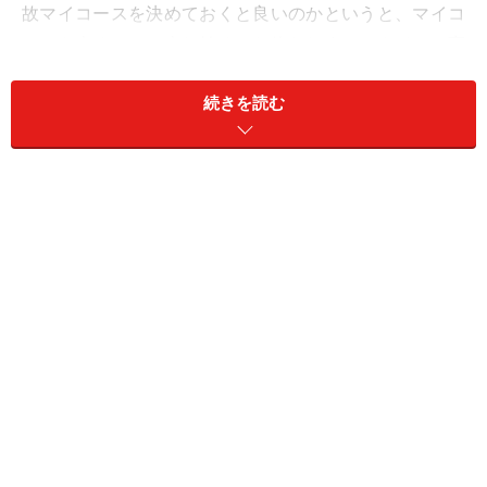
故マイコースを決めておくと良いのかというと、マイコ
ースを走ることで走り始めから終わりまでのタイムの変
化で自分の体調を把握できたり、レベルを確認すること
続きを読む
ができるからです。さらにいつもみる風景は安心感があ
り気持ちに余裕が持てるので、走りに集中することがで
きます。同じコースを走ると、そのコースをベースとし
ているラン仲間ができたりすることもあります。今回
は、私のおすすめランニングコースをいくつかご紹介し
たいと思います。