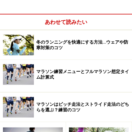
あわせて読みたい
冬のランニングを快適にする方法…ウェアや防
寒対策のコツ
緑を存分に楽しめるコース
ランニング専用コースのある駒沢公園は周回コースで1
マラソン練習メニューとフルマラソン想定タイ
周2.1km。ほぼ平坦で100ｍごとに距離表示がしてあるた
ム計算式
めペースがつかみやすく、走った距離もすぐにわかりま
す。信号もないので止まらずに走れるのもポイント！駒
沢公園の良いところは緑がとても多いので走っていても
マラソンはピッチ走法とストライド走法のどち
清々しいですよ。緑を浴びながらの癒されランは最高！
らを選ぶ？練習のコツ
他には沢山の木々で日影が多いので女性ランナーには日
焼け対策としても活用できるコースです。