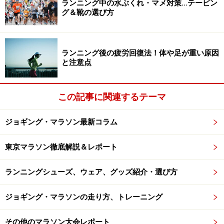
見ながら走るという意味でもおすすめなのですが、慣れ
ランニング中の水ぶくれ・マメ対策…テーピン
グ＆靴の選び方
ないコースを夜に走る場合は道に迷ってしまう可能性も
あります。どこからでも見える東京タワーを目印にする
ことで迷っても大丈夫！という安心感を持って走ること
ランニング後の疲労回復法！体や足が重い原因
ができるでしょう。東京タワー→札の辻→品川駅での折
と注意点
り返しコースは約７km。芝公園を周回するコースは約
1.7km。東京タワー前交差点→赤羽橋→芝公園グランド
この記事に関連するテーマ
前→西新橋→虎ノ門→飯倉→赤羽橋→東京タワー前交差
点のコースは約5km。その日の気分や体調でコースを変
ジョギング・マラソン最新コラム
えることができるのも良いところ！
東京マラソン徹底解説＆レポート
脚作りに最適なトレーニングコース
ランニングシューズ、ウェア、グッズ紹介・選び方
東宮御所を周るコースはアップダウンが多いコースで
ジョギング・マラソンの走り方、トレーニング
す。マラソン前に走れる脚を作るのには最適でしょう。
信号で停まることなく走れるのも嬉しいポイント。東宮
その他のマラソン大会レポート