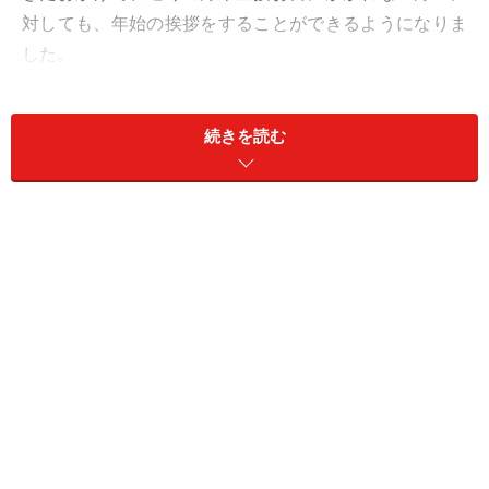
対しても、年始の挨拶をすることができるようになりま
した。
子どもにとっては、「どうして年の始めに挨拶しないと
続きを読む
いけないの？」「お正月ってそんなに大事なの？」「電
話のほうが手軽だよ」といった疑問や意見があるはず。
親が疑問に答えたり、親子で考えたりするうちに、礼儀
のあり方や絆の大切さがわかってくると思います。
ひとつのヒントとして、「明けましておめでとうござい
ます」と挨拶する理由を説明しますね。お正月には年神
様という新年の神様がやってくるとされています。年神
様は、農耕の神様でありご先祖様でもあるので、元旦に
子孫の家にやってきて、新年の幸福を授けてくださると
考えられています。だから、無事に年が明け、新年（年
神様）を迎えられたということは大変めでたいことで、