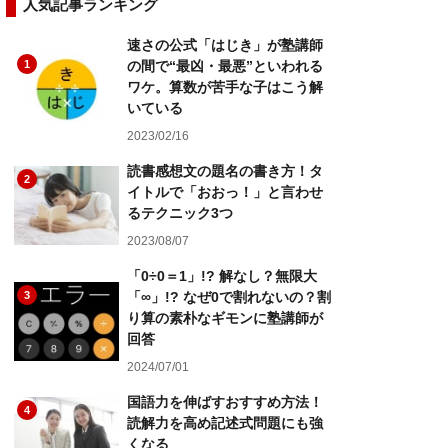
人気記事ランキング
速さの公式「はじき」が塾講師
1
の間で“最凶・最悪”といわれる
ワケ。算数が苦手な子はこう解
いている
2023/02/16
読書感想文の題名の書き方！タ
2
イトルで「おおっ！」と言わせ
るテクニック3つ
2023/08/07
「0÷0＝1」!? 解なし？無限大
3
「∞」!? なぜ0で割れないの？割
り算の素朴なギモンに塾講師が
回答
2024/07/01
国語力を伸ばすおすすめ方法！
4
読解力を高め記述式問題にも強
くなる