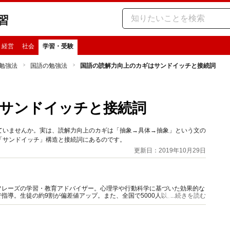
習
・経営
社会
学習・受験
勉強法
国語の勉強法
国語の読解力向上のカギはサンドイッチと接続詞
サンドイッチと接続詞
ていませんか。実は、読解力向上のカギは「抽象→具体→抽象」という文の
「サンドイッチ」構造と接続詞にあるのです。
更新日：2019年10月29日
フレーズの学習・教育アドバイザー。心理学や行動科学に基づいた効果的な
指導。生徒の約9割が偏差値アップ。また、全国で5000人以上の高校生や
...続きを読む
講座などの講演活動を行ってきた。