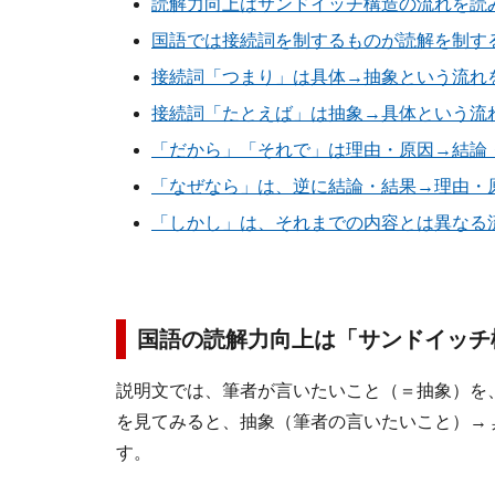
読解力向上はサンドイッチ構造の流れを読
国語では接続詞を制するものが読解を制す
接続詞「つまり」は具体→抽象という流れ
接続詞「たとえば」は抽象→具体という流
「だから」「それで」は理由・原因→結論
「なぜなら」は、逆に結論・結果→理由・
「しかし」は、それまでの内容とは異なる
国語の読解力向上は「サンドイッチ
説明文では、筆者が言いたいこと（＝抽象）を
を見てみると、抽象（筆者の言いたいこと）→ 
す。