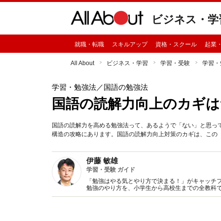
ビジネス・学
就職・転職
スキルアップ
資格・スクール
起業
All About
ビジネス・学習
学習・受験
学習・
学習・勉強法
／国語の勉強法
国語の読解力向上のカギは
国語の読解力を高める勉強法って、あるようで「ない」と思っ
構造の攻略にあります。国語の読解力向上対策のカギは、この
伊藤 敏雄
学習・受験 ガイド
「勉強はやる気とやり方で決まる！」がキャッチ
勉強のやり方を、小学生から高校生までの全教科で
保護者に、学習メソッドやモチベーションアップ