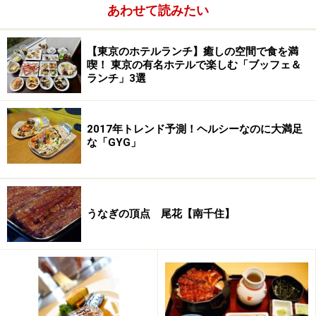
そして、カウンターの隅には、おにぎりも。うどんとご
あわせて読みたい
飯、炭水化物過多は重々承知でも、やはりこちらにも手
が伸びます。ちなみに、うどんは（小）サイズもあるの
【東京のホテルランチ】癒しの空間で食を満
で、女性でも両方楽しめるのが嬉しいところ。
喫！ 東京の有名ホテルで楽しむ「ブッフェ＆
ランチ」3選
2017年トレンド予測！ヘルシーなのに大満足
な「GYG」
うなぎの頂点 尾花【南千住】