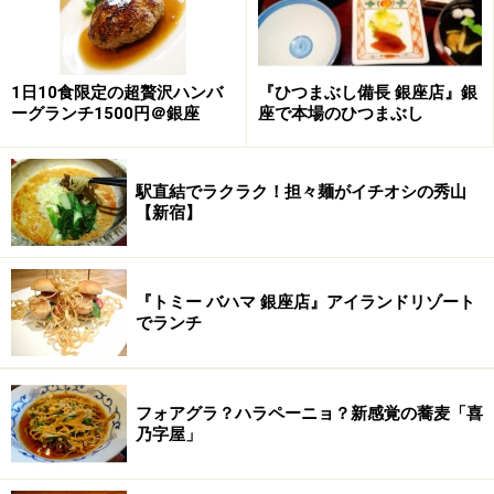
天ぷら各種
1日10食限定の超贅沢ハンバ
『ひつまぶし備長 銀座店』銀
素朴な田舎麺に舌鼓
ーグランチ1500円＠銀座
座で本場のひつまぶし
さて、うどんはというと？ まずは、定番の「
ぶっか
け
」（中サイズ450円）に触れてみましょう。こちらの
駅直結でラクラク！担々麺がイチオシの秀山
【新宿】
麺はいわゆる「田舎麺」。讃岐うどん専用粉を使い、丹
念に練り込み熟成させた麺は、どっしりとした重量感を
感じます。小麦の香りをふんだんに感じられる素朴な味
『トミー バハマ 銀座店』アイランドリゾート
わいです。
でランチ
ぶっかけ450円
フォアグラ？ハラペーニョ？新感覚の蕎麦「喜
乃字屋」
さて、次のページもうどんをご紹介！
※記事内容は執筆時点のものです。最新の内容をご確認くださ