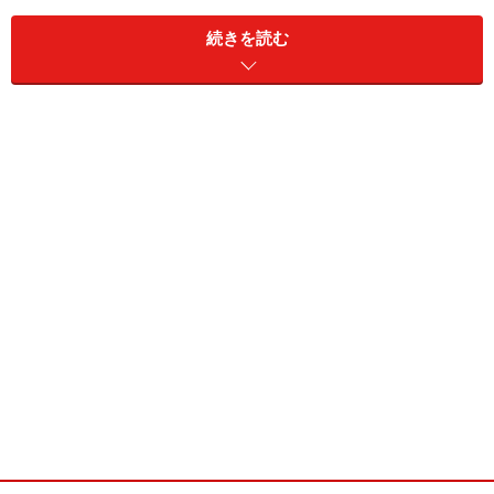
続きを読む
おにぎり各種
店に入ると目に入るのが、長いカウンター。入口でうど
んを注文し、ふと横を見ると、ところ狭しと並べられ
た、種類豊富な天ぷらの数々です。かき揚げ各種に加
え、讃岐といえばハズせない鶏天なども揃っているのが
魅力。ダイエットのことは忘れ、ついついお皿に何種類
も取ってしまいそう。