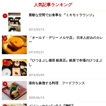
人気記事ランキング
素敵な空間でお食事を 『ミキモトラウンジ』
1
2013/03/15
「オールド・デリー メルサ店」 日本人好みのカレ
2
ー
2013/02/21
『ひつまぶし備長 銀座店』銀座で本場のひつまぶ
3
し
2016/02/05
港街を象徴する料理 フードフランス
4
2009/06/19
メソン・セルバンテス【麹町】