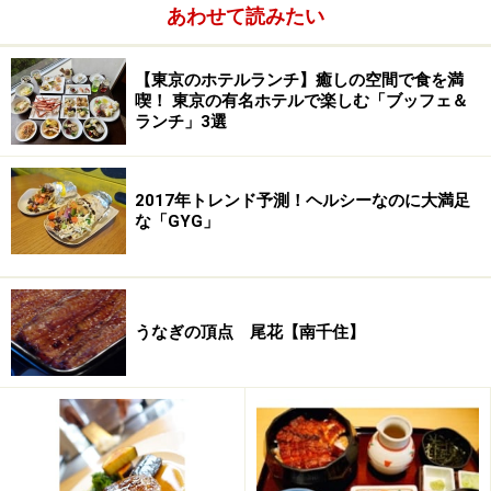
あわせて読みたい
【東京のホテルランチ】癒しの空間で食を満
喫！ 東京の有名ホテルで楽しむ「ブッフェ＆
ランチ」3選
2017年トレンド予測！ヘルシーなのに大満足
な「GYG」
うなぎの頂点 尾花【南千住】
とんこつダシ
もう1種は
とんこつダシ
。とんこつをベースに鶏ガラや
野菜をふんだんに加えてじっくり煮込んだ特製のおダシ
です。ともすると脂っこくなりがちなとんこつスープを