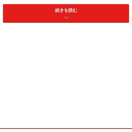
続きを読む
サッパリかつおダシ？コッテリとんこつダ
シ？
最初にお茶漬けにかけるおダシを撰びましょう。
かつおダシ
まずは純和風な
かつおダシ
。
利尻産の高級昆布とかつお節でさっぱりとした味が特徴
です。かつお節は血合部分を除いているため、エグミや
臭みがなくクリアな香りと味わいを楽しめます。