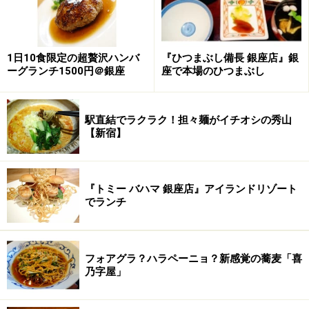
鶏ガラや野菜を加えることによって旨味を残しながらも
お茶漬けに合うように軽い味わいに仕上げてあります。
1日10食限定の超贅沢ハンバ
『ひつまぶし備長 銀座店』銀
ーグランチ1500円＠銀座
座で本場のひつまぶし
スープを決めたらお次はトッピングとおかずを撰びまし
ょう。
駅直結でラクラク！担々麺がイチオシの秀山
【新宿】
次のページ
で詳しくご紹介します。
※記事内容は執筆時点のものです。最新の内容をご確認くださ
い。
『トミー バハマ 銀座店』アイランドリゾート
※メニューや料金などのデータは、取材時または記事公開時点で
でランチ
の内容です。
次のページへ
1
/
3
フォアグラ？ハラペーニョ？新感覚の蕎麦「喜
乃字屋」