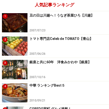
人気記事ランキング
丑の日は川越へ！うなぎ茶屋ひろ【川越】
1
2007/07/23
トマト専門店Celeb de TOMATO【青山】
2
2007/06/26
銀座と共に60年 洋食みかわや【銀座】
3
2007/10/16
中華 ランキングBest５
4
2010/09/21
COREDO室町 グルメ速報！