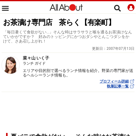
お茶漬け専門店 茶らく【有楽町】
「毎日暑くて食欲がない…」そんな時はサラサラと喉を通るお茶漬けなん
ていかがですか？ 好みのトッピングにかつおダシやとんこつダシをか
けて、さあ召し上がれ！
更新日：
2007年07月13日
菜々山 いく子
ランチ ガイド
エリアや目的別で選べるランチ情報を紹介。野菜の専門家が送
るヘルシーランチ情報も。
プロフィール詳細
執筆記事一覧