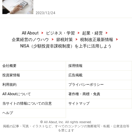
も、損益通算の対象となりません。また、上場株式等の
譲渡損失の繰越控除の対象にもなりませんので、その点
2023/12/24
には注意が必要です。
>
>
>
All About
ビジネス・学習
起業・経営
また、NISAが適用できるのは、原則、証券会社等を通じ
>
>
>
企業経営のノウハウ
節税対策
税制改正最新情報
て新たに購入した上場株式等が対象となります。既に他
NISA（少額投資非課税制度）を上手に活用しよう
の特定口座や一般口座で保有している上場株式等を、
NISAの非課税口座に移すことはできません。
会社概要
採用情報
非課税投資額は、総額で100万円×5年間＝500万円の枠が
投資家情報
広告掲載
ありますが、非課税枠を使い切らずに余ったとしても、
利用規約
プライバシーポリシー
翌年への繰越はできません。同様に、途中で売却したと
All Aboutについて
著作権・商標・免責
しても、非課税枠の再利用は認められません。
当サイトの情報についての注意
サイトマップ
ヘルプ
© All About, Inc. All rights reserved.
口座は、1人1口座が原則
掲載の記事・写真・イラストなど、すべてのコンテンツの無断複写・転載・公衆送信等
を禁じます