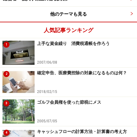
間を超えても、実質的には引き続き非課税口座で保有し
続けることができます。この場合には、5年間の保有期
他のテーマも見る
間終了時点等の時価で、翌年1月1日に新たに購入したも
のとして、翌年分の非課税投資額に充当することができ
人気記事ランキング
ます。ただし、充当できるのは非課税投資額である100
万円までですので、それを超えた分については、非課税
上手な資金繰り 消費税通帳を作ろう
1
口座に受け入れることはできません。
2007/06/08
NISAのデメリットは、譲渡損失が発生した場合の取扱い
確定申告、医療費控除の対象になるものは何？
2
です。上場株式等の譲渡損失については、通常は、株式
等に係る譲渡所得等の金額や上場株式等に係る配当所得
2018/02/15
等の金額（申告分離課税を選択した場合に限ります）と
ゴルフ会員権を使った節税にメス
損益通算することができます。
3
ただ、このNISAで管理している上場株式等については、
2005/07/05
譲渡益が非課税になる代わりに、譲渡損失が発生して
キャッシュフローの計算方法・計算書の考え方
4