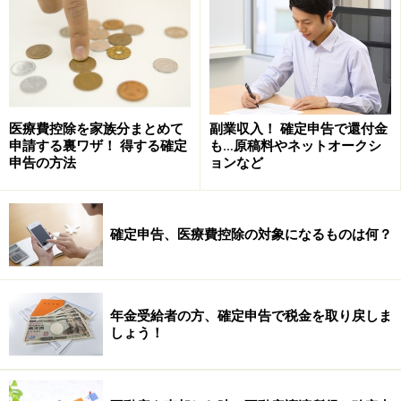
メリットとデメリット
NISAとは、おおまかには少額投資非課税口座で上場株式
や株式投資信託等を購入すると、本来20％が課税される
医療費控除を家族分まとめて
副業収入！ 確定申告で還付金
配当金や売買益等が非課税となる制度で、概要は以下の
申請する裏ワザ！ 得する確定
も…原稿料やネットオークシ
ようになっています。
申告の方法
ョンなど
非課税対象……非課税口座内の少額上場株式等の配
確定申告、医療費控除の対象になるものは何？
当、譲渡益
非課税投資額……毎年、新規投資額及び継続適用する
上場株式等の時価の合計額で100万円を上限（未使
年金受給者の方、確定申告で税金を取り戻しま
用枠は翌年以降繰越不可）
しょう！
非課税投資総額……最大500万円（100万円×5年間）
口座開設期間……平成26年1月1日から平成35年12月