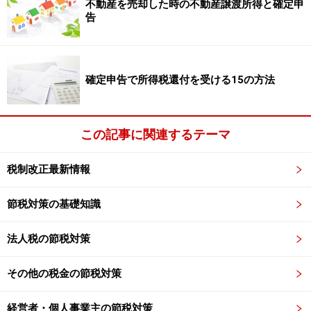
不動産を売却した時の不動産譲渡所得と確定申
31日までの10年間
告
保有期間……最長5年間、途中売却は自由（ただし、
売却部分の枠は再利用不可）
確定申告で所得税還付を受ける15の方法
この制度のメリットは、配当所得や譲渡所得等に課税さ
れる20％の税金が非課税になる点です。さらに、上限が
この記事に関連するテーマ
課されているのは、投資額に対してのみですので、非課
税金額自体には上限がありません。
税制改正最新情報
例えば、この制度を使って、100万円×5年＝500万円で上
節税対策の基礎知識
場株式に投資をした場合、その株式が1,000万円に値上が
りしても、2,000万円に値上がりしても、売却益は全て非
法人税の節税対策
課税となります。
その他の税金の節税対策
また、保有期間は最長5年間とされていますが、その期
経営者・個人事業主の節税対策