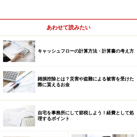
仮に、コピー代や書籍代、交通費、電話代など、原稿執
筆のための必要経費が10万円かかっていたとします。
あわせて読みたい
この場合、雑所得は18万円－10万円＝8万円となりま
す。仮に所得税率5％の人の場合、他に所得がなければ
キャッシュフローの計算方法・計算書の考え方
納めるべき所得税等は、8万円×5.105％＝4,084円となり
ます。
雑損控除とは？災害や盗難による被害を受けた
すると、18,378円－4,084円＝14,294円があなたの通帳に
際に貰えるお金
税務署から振り込まれることになります。
自宅を事務所にして節税しよう！経費として処
ポイントは認められる経費の範囲
理するポイント
ここでのポイントは、必要経費はどれくらい認められる