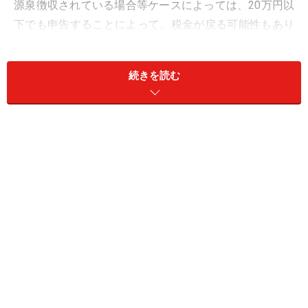
源泉徴収されている場合等ケースによっては、20万円以
下でも申告することによって、税金が戻る可能性もあり
ます。
続きを読む
還付金がもらえるかも…確定申告で税金が
戻るとは？
まず、副業の収入は税法上「雑所得」扱いです。雑所得
ということは、必要経費の計上が認められています。
例えば、原稿料を18万円もらったとします。
これに対して10.21％が源泉徴収されますので、18,378円
が所得税等（復興特別所得税を含む。以下同じ）として
源泉徴収されます。しかし、この時点では必要経費が一
切計算されていません。