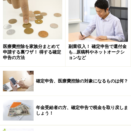
ものか、ということです。しかし、これは一概には言え
ません。実際に経費が収入を上回る状態であれば赤字申
告（実際は0円申告）も認められます。
経費性の判断基準になるのはあくまで、「その副業収入
を得るために要した費用」となります。
医療費控除を家族分まとめて
副業収入！ 確定申告で還付金
申請する裏ワザ！ 得する確定
も…原稿料やネットオークシ
申告の方法
ョンなど
一例として、一般的に認められる必要経費を以下にまと
めましたので参考にして頂きたいのですが、あくまで経
費の判断基準は上記の「副業収入を得るために必要」と
確定申告、医療費控除の対象になるものは何？
いうことですので、注意してください。
年金受給者の方、確定申告で税金を取り戻しま
・切手、はがき代、電話などの通信回線料など……
通信費
しょう！
・事務所が自宅兼用の場合は家賃の一部……
地代家賃
・事務所が自宅兼用の場合は水道光熱費……
水道光熱費