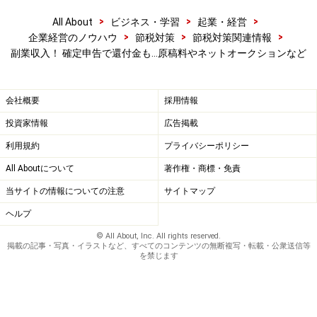
確定申告が不要でも住民税申告が必要な人は？
>
>
>
All About
ビジネス・学習
起業・経営
医療費控除は何年前までさかのぼって申告できる
>
>
>
企業経営のノウハウ
節税対策
節税対策関連情報
か？確定申告のやり方
副業収入！ 確定申告で還付金も…原稿料やネットオークションなど
専業主婦の確定申告、結婚退職後の税金や扶養の手
続きとは？
会社概要
採用情報
投資家情報
広告掲載
※記事内容は執筆時点のものです。最新の内容をご確認くださ
利用規約
プライバシーポリシー
い。
All Aboutについて
著作権・商標・免責
当サイトの情報についての注意
サイトマップ
【編集部おすすめの購入サイト】
ヘルプ
Amazonで節税対策の書籍をチェック！
© All About, Inc. All rights reserved.
掲載の記事・写真・イラストなど、すべてのコンテンツの無断複写・転載・公衆送信等
を禁じます
楽天市場で節税関連の書籍をチェック！