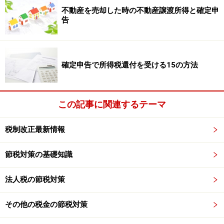
・事務用品やコピー代……
消耗品
不動産を売却した時の不動産譲渡所得と確定申
・書籍や雑誌代、新聞代など……
新聞図書費
告
・電車代、ガソリン代、高速代など……
旅費交通費
・打ち合わせ代や取引先への接待、お歳暮など……
交際費
確定申告で所得税還付を受ける15の方法
本業での所得税率に注意！
この記事に関連するテーマ
それでは、本業で所得税率の高い人が申告する場合はど
うなるでしょうか。このような方の場合、追加申告する
税制改正最新情報
と課税されるケ－スもあります。
節税対策の基礎知識
というのも、雑所得は総合課税扱いとなりますので、所
得税率が高い人の場合、その高い税率が雑所得にも適用
法人税の節税対策
されるからです。
その他の税金の節税対策
つまり、副業による所得が20万円以下の場合は、必ずし