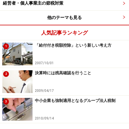
経営者・個人事業主の節税対策
も申告することが有利になるとは限りません。
他のテーマも見る
ただし、20万円を超える場合には、申告は義務となりま
す。
人気記事ランキング
なお、平成28年分以降の所得税等の確定申告書には、マ
「給付付き税額控除」という新しい考え方
1
イナンバーが必要となります。このマイナンバーが導入
されたことにより、課税局サイドは支払調書等の提出を
2007/10/01
通じて、より明確に各人の所得が把握できるようになり
決算時には残高確認を行うこと
2
ましたので、申告が必要な方は忘れずに申告しましょ
う。
2009/04/17
中小企業も強制適用となるグループ法人税制
【関連記事】
3
確定申告で退職金の所得税が戻る？
2010/09/14
年金受給しながらアルバイトしている人の確定申告