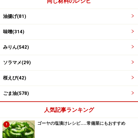
同じ材料のレシピ
ソラマメと桜えびを挟んだ栃尾揚げをフライパンで軽く
焼き目がつく程度まで焼いて完成。
油揚げ(81)
味噌(314)
みりん(542)
ソラマメ(29)
桜えび(42)
ごま油(578)
人気記事ランキング
ゴーヤの塩漬けレシピ……常備菜にもおすすめ
1