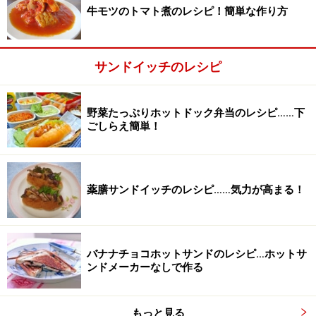
牛モツのトマト煮のレシピ！簡単な作り方
サンドイッチのレシピ
野菜たっぷりホットドック弁当のレシピ……下
ごしらえ簡単！
薬膳サンドイッチのレシピ……気力が高まる！
3
バナナチョコホットサンドのレシピ…ホットサ
さらにソラマメと桜えびをのせて上から半分に切った栃
ンドメーカーなしで作る
尾揚げをのせる。
もっと見る