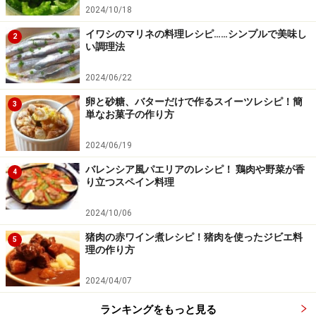
2024/10/18
イワシのマリネの料理レシピ……シンプルで美味し
2
い調理法
※記事内容は執筆時点のものです。最新の内容をご確認くださ
2024/06/22
い。
※衛生面および保存状態に起因して食中毒や体調不良を引き起こ
卵と砂糖、バターだけで作るスイーツレシピ！簡
3
す場合があります。必ず清潔な状態で、正しい方法で行い、なる
単なお菓子の作り方
べく早めにお召し上がりください。また、持ち運びの際は保存方
法に注意してください。
2024/06/19
バレンシア風パエリアのレシピ！ 鶏肉や野菜が香
4
【編集部おすすめの購入サイト】
り立つスペイン料理
2024/10/06
Amazonで人気レシピの書籍をチェック！
猪肉の赤ワイン煮レシピ！猪肉を使ったジビエ料
5
理の作り方
楽天市場で人気レシピの書籍をチェック！
2024/04/07
ランキングをもっと見る