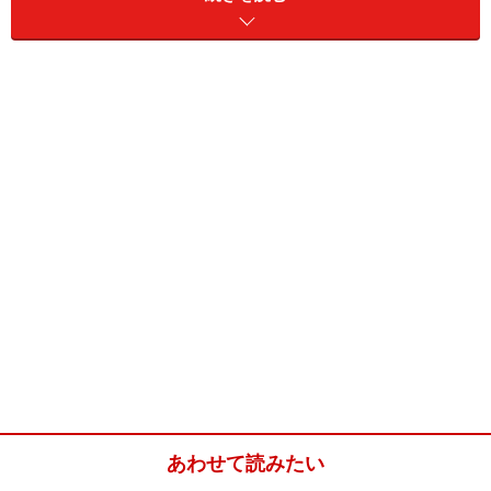
みりん
大さじ1
ソラマメ
4～5さや
桜えび
適量
ごま油
小さじ2
ソラマメの栃尾揚げ挟みの作り方・手順
■
作り方
1
ソラマメをさやから出してゆでる。
あわせて読みたい