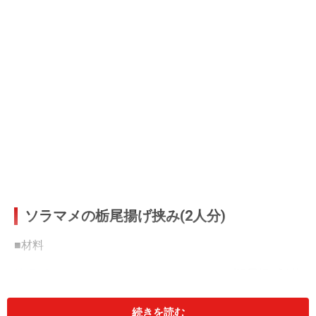
ソラマメの栃尾揚げ挟み(2人分)
■
材料
油揚げ
(栃尾揚げ)1枚
味噌
大さじ山盛り1
続きを読む