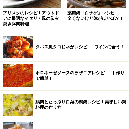
アリスタのレシピ！アウトド
薬膳鍋「白チゲ」レシピ……
アに最適なイタリア風の炭火
辛くないけど体がほかほか！
焼き豚肉料理
タパス風タコじゃがレシピ……ワインに合う！
2
ボロネーゼソースのラザニアレシピ……手作り
フライパンにみそ、ごま油、とみりんを入れて、弱い中
で簡単！
火にかけて練り、半分に切った栃尾揚げに塗る。
鶏肉とたっぷり白菜の鶏鍋レシピ！美味しい鍋
料理の作り方