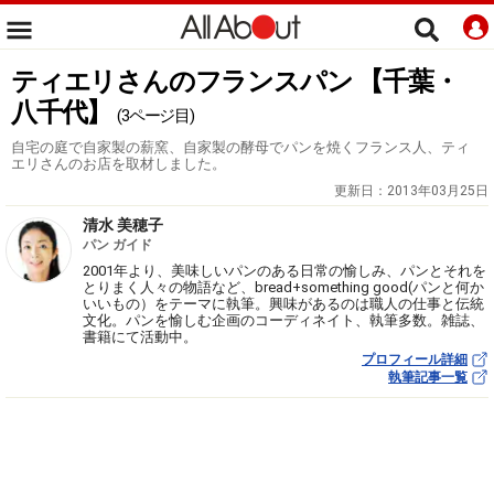
ティエリさんのフランスパン 【千葉・
八千代】
(3ページ目)
自宅の庭で自家製の薪窯、自家製の酵母でパンを焼くフランス人、ティ
エリさんのお店を取材しました。
更新日：
2013年03月25日
清水 美穂子
パン ガイド
2001年より、美味しいパンのある日常の愉しみ、パンとそれを
とりまく人々の物語など、bread+something good(パンと何か
いいもの）をテーマに執筆。興味があるのは職人の仕事と伝統
文化。パンを愉しむ企画のコーディネイト、執筆多数。雑誌、
書籍にて活動中。
プロフィール詳細
執筆記事一覧