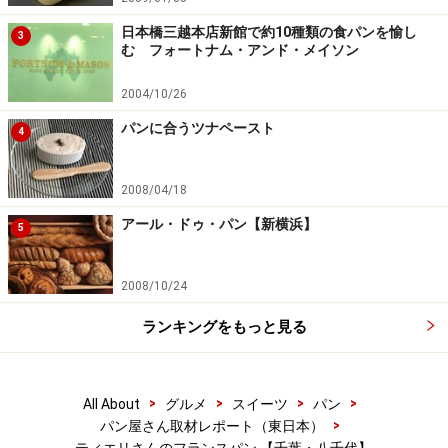
日本橋三越本店新館で約10種類の食パンを愉し
3
む フォートナム・アンド・メイソン
2004/10/26
パンに合うツナペースト
4
2008/04/18
アール・ドゥ・パン【新横浜】
5
2008/10/24
ランキングをもっと見る
>
>
>
>
All About
グルメ
スイーツ
パン
>
パン屋さん取材レポート（東日本）