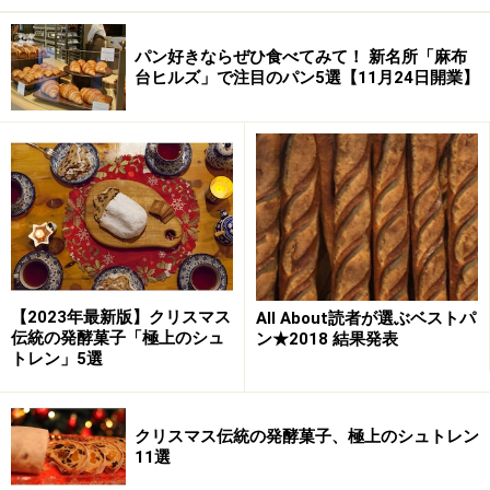
パン好きならぜひ食べてみて！ 新名所「麻布
台ヒルズ」で注目のパン5選【11月24日開業】
【2023年最新版】クリスマス
All About読者が選ぶベストパ
伝統の発酵菓子「極上のシュ
ン★2018 結果発表
トレン」5選
クリスマス伝統の発酵菓子、極上のシュトレン
11選