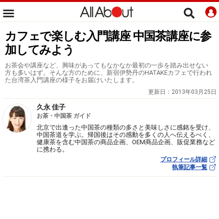
カフェで楽しむ入門講座 中国茶講座に参
加してみよう
お茶会や講座など、興味があってもなかなか最初の一歩を踏み出せない
方も多いはず。そんな方のために、新宿伊勢丹のHATAKEカフェで行われ
た台湾茶入門講座の様子をお届けいたします。
更新日：
2013年03月25日
久永 佳子
お茶・中国茶 ガイド
北京で出逢った中国茶の種類の多さと美味しさに感銘を受け、
中国茶道を学ぶ。帰国後はその感動を多くの人へ伝えるべく、
健康茶を含む中国茶の商品企画、OEM商品企画、販促業務など
に携わる。
プロフィール詳細
執筆記事一覧