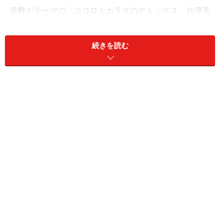
発酵がテーマの「ココロとカラダのデトックス 台湾茶
入門講座」は、体にやさしいメニューと癒し空間が人気
のHATAKEカフェにて開催されました。HATAKEスイーツ
続きを読む
と台湾茶を楽しみながら、美と健康を意識した内容を五
感を通して学びながらリラックスできたあっという間の
90分。
女性ばかりかと思いきや、男性もちらほらいらっしゃい
ます。ゆったりした4人席が複数用意され、各テーブル
には、実際にお茶の淹れ方を体験できるように茶器セッ
トが並んでいます。茶器の使い方を教わりながら、それ
ぞれが手に取って試し始めると、自然に会話がはずみま
す。ひとりでふらりと参加しても安心です。
木漏れ日が降り注ぐ森の中にいるかのような癒しの空
間。ほどよい柔らかさのふかふかソファーで、リラック