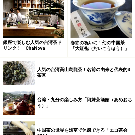
銀座で楽しむ人気の台湾茶ド
春節の祝いに！幻の中国茶
リンク！「ChaNova」
「大紅袍（だいこうほう）」
人気の台湾高山烏龍茶！名前の由来と代表的3
茶区
台湾・九分の楽しみ方「阿妹茶酒館（あめおち
ゃ）」
中国茶の世界を浅草で体感できる「エコ茶会