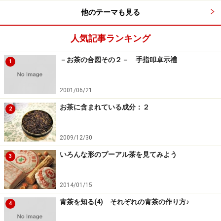
他のテーマも見る
人気記事ランキング
－お茶の合図その２－ 手指叩卓示禮
1
2001/06/21
お茶に含まれている成分：２
2
2009/12/30
いろんな形のプーアル茶を見てみよう
3
2014/01/15
青茶を知る(4) それぞれの青茶の作り方♪
4