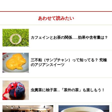
スしながら受講できるのは、カフェならではの雰囲気。
講座というよりも、たっぷりと趣味の時間を満喫するた
あわせて読みたい
めの時間といった趣きです。
※記事内容は執筆時点のものです。最新の内容をご確認くださ
い。
カフェインとお茶の関係……効果や含有量は？
※メニューや料金などのデータは、取材時または記事公開時点で
の内容です。
三不粘（サンプチャン）って知ってる？ 究極
次のページへ
1
/
5
のアジアンスイーツ
虫糞茶に柚子茶…「茶外の茶」も楽しもう！