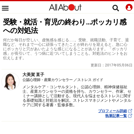
受験・就活・育児の終わり…ポッカリ感
への対処法
何だか毎日が空しい、虚無感を感じる……。受験、就職活動、子育て、退
職など、それまで一心に頑張ってきたことが終わりを迎えると、急に心
にポッカリと穴があいたような感じになることがあります。「ポッカリ
感」が長引いて、うつ病に近づいてしまうことも。対処法のヒントをお
伝えします。
更新日：
2017年05月06日
大美賀 直子
公認心理師・産業カウンセラー ／ストレス ガイド
メンタルケア・コンサルタント。公認心理師、精神保健福祉
士、産業カウンセラーの資格を持ち、カウンセラー、作家、セ
ミナー講師として活動する。現代人を悩ませるストレスに関す
る基礎知識と対処法を解説。ストレスマネジメントやメンタル
ケアに関する著書・監修多数。
プロフィール詳細
執筆記事一覧