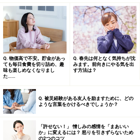
そのポッカリ感の名前を見つけてみよう
では、先に出した「ポッカリ感」について、解説しま
す。
Q. 物価高で不安。貯金があっ
Q. 春先は何となく気持ちが沈
ても毎日食費を切り詰め、趣
みます。前向きにやる気を出
1．アパシー（五月病）
味も楽しめなくなりまし
す方法は？
受験を終えた学生のポッカリ感を「アパシー」と言いま
た……
す。とくに大学の新入生に多く、「五月病」とも呼ばれ
ています。就職戦線をくぐり抜けた新入社員にも起こり
Q. 被災経験がある友人を励ますために、どの
やすいものです。最近では、中学受験に奮闘してきた、
ような言葉をかけるべきでしょうか？
中学生にもよく見られます。
「許せない！」 憎しみの感情を「まあいい
2．荷おろし症候群
か」に変えるには？ 怒りを引きずらないため
難しい仕事を終えた人が抱えるポッカリ感は、「荷おろ
の2つのコツ