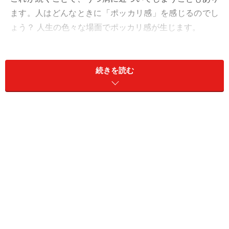
ます。人はどんなときに「ポッカリ感」を感じるのでし
ょう？ 人生の色々な場面でポッカリ感が生じます。
■下の4つのような「ポッカリ感」に襲われたことはあり
ませんか？
続きを読む
1. 受験戦争を終えた学生が、進学しても勉強に身が入ら
ず・・・・・・ポッカリ感。