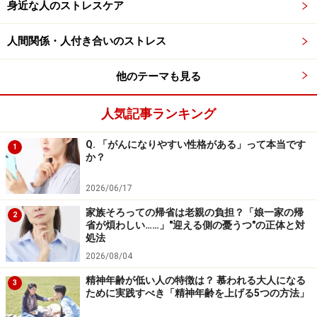
身近な人のストレスケア
4．退職症候群
人間関係・人付き合いのストレス
定年退職後のポッカリ感を、「退職症候群」と言いま
す。サラリーマン生活を終えて急に自由を手にすると、
他のテーマも見る
新しい人生に適応できず、ポッカリとした虚無感にとら
われやすくなります。また、「自分は会社にはもはや必
人気記事ランキング
要のない存在」と感じることも、このポッカリ感に大き
Q. 「がんになりやすい性格がある」って本当です
1
く影響しているでしょう。
か？
2026/06/17
次のページでは、「
ポッカリ感に襲われたときの予防・
対処法
」について解説します。
家族そろっての帰省は老親の負担？「娘一家の帰
2
省が煩わしい……」"迎える側の憂うつ"の正体と対
処法
2026/08/04
※記事内容は執筆時点のものです。最新の内容をご確認くださ
い。
精神年齢が低い人の特徴は？ 慕われる大人になる
3
※当サイトにおける医師・医療従事者等による情報の提供は、診
ために実践すべき「精神年齢を上げる5つの方法」
断・治療行為ではありません。診断・治療を必要とする方は、適
切な医療機関での受診をおすすめいたします。記事内容は執筆者