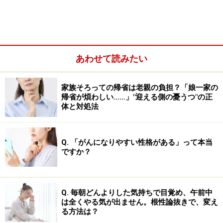
2. 難しい仕事が終わって、肩の荷が下りたと同時
に・・・・・・ポッカリ感。
あわせて読みたい
3. 成長した子どもたちが親を必要としなくな
り・・・・・・ポッカリ感。
家族そろっての帰省は老親の負担？「娘一家の
帰省が煩わしい……」"迎える側の憂うつ"の正
4. 定年退職をして自由な生活を手に入れた途端
体と対処法
に・・・・・・ポッカリ感。
年齢に関係なく、頑張って取り組んできたことが終わっ
Q. 「がんになりやすい性格がある」って本当
ですか？
た後には、「ポッカリ感」に襲われやすくなるもので
す。
Q. 毎朝どんよりした気持ちで目覚め、午前中
は全くやる気が出ません。根性論抜きで、変え
五月病？ 空の巣症候群？ 4つのポッカリ感
る方法は？
を詳しく解説