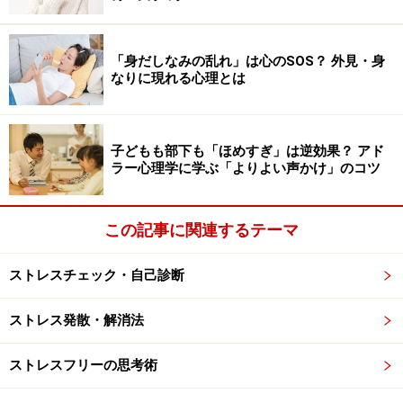
し症候群」と呼ばれます。休む間もなく取り組んでいた
仕事が終わると、疲れやストレスが噴き出し、無気力感
「身だしなみの乱れ」は心のSOS？ 外見・身
や抑うつ感を覚えることがあります。仕事ばかりではな
なりに現れる心理とは
く、親の介護や子育てを終えた主婦などにも見られま
す。
子どもも部下も「ほめすぎ」は逆効果？ アド
3．空の巣症候群
ラー心理学に学ぶ「よりよい声かけ」のコツ
子どもの巣立ちと共に親が感じるポッカリ感。これを
「空の巣症候群」と言います。子どもは成長するとあっ
この記事に関連するテーマ
けなく親から離れ、親を必要としなくなります。そのと
き、特に母親は、「何のために頑張って育ててきたんだ
ストレスチェック・自己診断
ろう」というむなしさにかられるもの。子どもが思春期
から青年期にかけて精神的な自立するとき、就職や結婚
ストレス発散・解消法
で親から自立するときに、空の巣症候群は訪れます。詳
ストレスフリーの思考術
しくは、「
子の自立後の空虚感…「空の巣症候群」の克
服法
」を併せてご覧下さい。