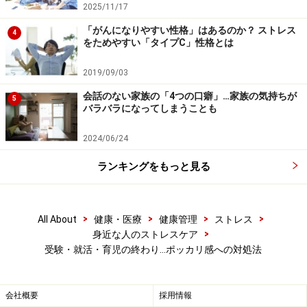
個人の見解によるものであり、全ての方への有効性を保証するも
2025/11/17
のではありません。当サイトで提供する情報に基づいて被ったい
「がんになりやすい性格」はあるのか？ ストレス
かなる損害についても、当社、各ガイド、その他当社と契約した
4
をためやすい「タイプC」性格とは
情報提供者は一切の責任を負いかねます。
免責事項
2019/09/03
会話のない家族の「4つの口癖」…家族の気持ちが
5
次のページへ
1
/
2
バラバラになってしまうことも
2024/06/24
ランキングをもっと見る
>
>
>
>
All About
健康・医療
健康管理
ストレス
>
身近な人のストレスケア
受験・就活・育児の終わり…ポッカリ感への対処法
会社概要
採用情報