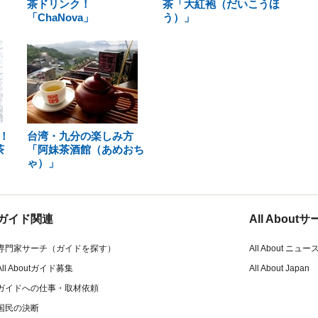
茶ドリンク！
茶「大紅袍（だいこうほ
「ChaNova」
う）」
！
台湾・九分の楽しみ方
茶
「阿妹茶酒館（あめおち
ゃ）」
ガイド関連
All Abou
専門家サーチ（ガイドを探す）
All About ニュー
All Aboutガイド募集
All About Japan
ガイドへの仕事・取材依頼
国民の決断