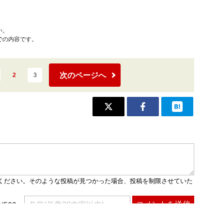
い。
での内容です。
次のページへ
2
3