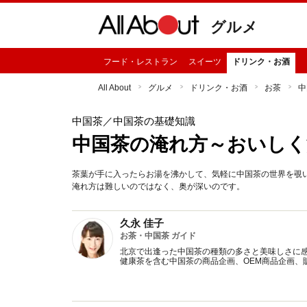
グルメ
フード・レストラン
スイーツ
ドリンク・お酒
All About
グルメ
ドリンク・お酒
お茶
中
中国茶
／中国茶の基礎知識
中国茶の淹れ方～おいしく
茶葉が手に入ったらお湯を沸かして、気軽に中国茶の世界を覗
淹れ方は難しいのではなく、奥が深いのです。
久永 佳子
お茶・中国茶 ガイド
北京で出逢った中国茶の種類の多さと美味しさに
健康茶を含む中国茶の商品企画、OEM商品企画、