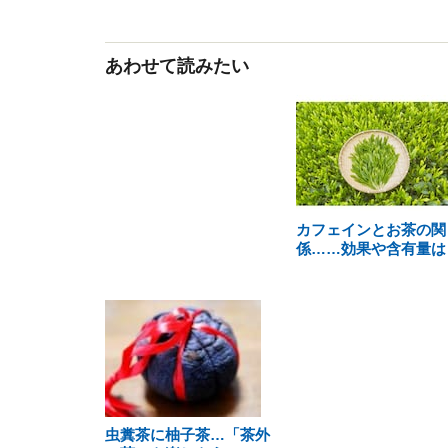
あわせて読みたい
カフェインとお茶の関
係……効果や含有量は
虫糞茶に柚子茶…「茶外