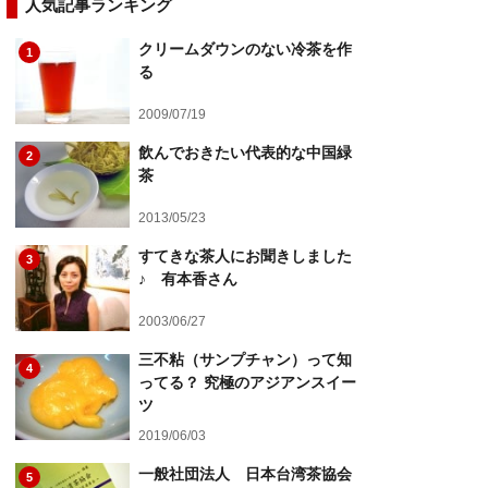
人気記事ランキング
クリームダウンのない冷茶を作
1
る
2009/07/19
飲んでおきたい代表的な中国緑
2
茶
2013/05/23
すてきな茶人にお聞きしました
3
♪ 有本香さん
2003/06/27
三不粘（サンプチャン）って知
4
ってる？ 究極のアジアンスイー
ツ
2019/06/03
一般社団法人 日本台湾茶協会
5