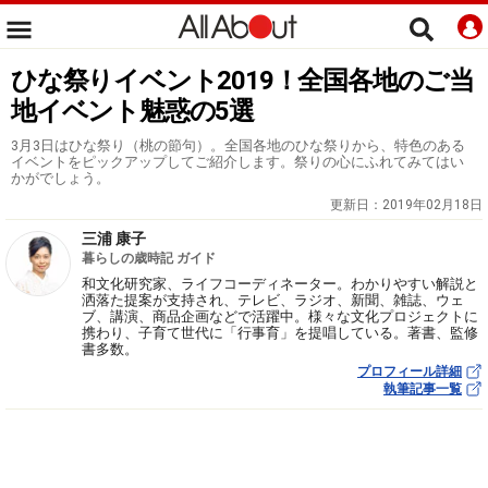
ひな祭りイベント2019！全国各地のご当
地イベント魅惑の5選
3月3日はひな祭り（桃の節句）。全国各地のひな祭りから、特色のある
イベントをピックアップしてご紹介します。祭りの心にふれてみてはい
かがでしょう。
更新日：
2019年02月18日
三浦 康子
暮らしの歳時記 ガイド
和文化研究家、ライフコーディネーター。わかりやすい解説と
洒落た提案が支持され、テレビ、ラジオ、新聞、雑誌、ウェ
ブ、講演、商品企画などで活躍中。様々な文化プロジェクトに
携わり、子育て世代に「行事育」を提唱している。著書、監修
書多数。
プロフィール詳細
執筆記事一覧