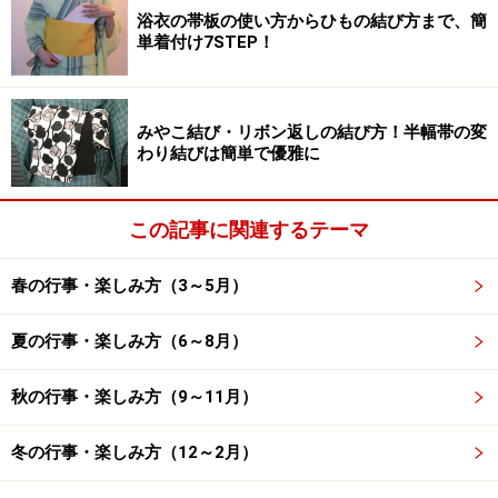
行われていた禊の神事で、曲水の上流から酒盃を流し、
浴衣の帯板の使い方からひもの結び方まで、簡
単着付け7STEP！
自分の前を過ぎる前に和歌を作り、酒盃をとって酒を飲
むという雅な宮中行事です。
みやこ結び・リボン返しの結び方！半幅帯の変
十二単などの平安装束に身をつつみ、当時の様子を再現
わり結びは簡単で優雅に
した「曲水の宴」が各地で開催されていますが、京都・
上賀茂神社は4月上旬、京都・城南宮は4月29日(昭和の
この記事に関連するテーマ
日)と11月3日(文化の日)、平泉の手越寺は5月の第4日曜
など開催時期が異なります。
春の行事・楽しみ方（3～5月）
梅の名所として知られる太宰府天満宮の「曲水の宴」
夏の行事・楽しみ方（6～8月）
は、新暦のひな祭りに近い3月第1日曜日に開催され、見
頃を迎えた梅とともに楽しめるとあって人気がありま
秋の行事・楽しみ方（9～11月）
す。
冬の行事・楽しみ方（12～2月）
宴の様子だけでなく、参道や境内で平安装束の行列を間