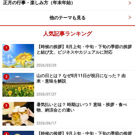
正月の行事・楽しみ方（年末年始）
近に見ることができるので、平安時代にタイムスリップ
したような気分になると思います。
他のテーマも見る
＜DATA＞
人気記事ランキング
■
太宰府天満宮「曲水の宴」
住所：福岡県太宰府市宰府4丁目7番1号
【時候の挨拶】8月上旬・中旬・下旬の季節の挨拶
1
と結び文、ビジネスやカジュアルに対応
開催日：2019年3月3日(毎年3月第1日曜日に実施)
2026/03/29
山の日とは？ なぜ8月11日が祝日になった？ 由
2
来・意味を解説
【鳥取】もちがせ流しびな（旧暦の3月3
日）
2026/07/27
暑気払いとは？ 時期はいつ？ 意味・挨拶・食べ
3
物、納涼会との違い
2026/06/17
健やかな成長を願い、災厄を移した人形を流します（写真：
【時候の挨拶】9月上旬・中旬・下旬の季節の挨拶
4