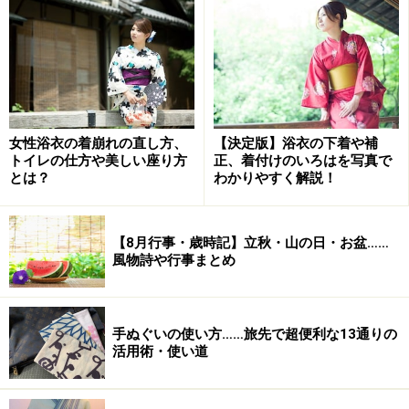
＜DATA＞
■柳川雛祭り さげもんめぐり
場所：福岡県柳川市 市街地各所で実施
開催日：2019年2月11日～4月3日
女性浴衣の着崩れの直し方、
【決定版】浴衣の下着や補
関連HP：
柳川市観光協会
トイレの仕方や美しい座り方
正、着付けのいろはを写真で
とは？
わかりやすく解説！
【8月行事・歳時記】立秋・山の日・お盆……
【福岡】太宰府天満宮「曲水の宴」（3月第
風物詩や行事まとめ
1日曜日）
手ぬぐいの使い方……旅先で超便利な13通りの
活用術・使い道
梅とともに楽しめる太宰府天満宮「曲水の宴」
「曲水の宴」は、ひな祭りのルーツである上巳の節句で