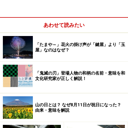
柳川では、女の子が生まれると初節句にさげもんを準備
し、地域みんなで初節句を祝う風習が今でも続いてお
り、ひな壇よりもさげもんが主役という感じです。
あわせて読みたい
さげもんは、寿命が短く人生50年といわれた時代に、1
「たまや～」花火の掛け声が「鍵屋」より「玉
つでも長生きして欲しいという願いを込め、紅白の布を
屋」なのはなぜ？
巻いた竹の輪に、袋状に仕立てた鶴、亀、海老などの縁
起物を7列7個で49個、中央に柳川鞠を2個、合計51個を
さげるのが一般的。ひな壇の左右に飾られるさげもん
「鬼滅の刃」登場人物の和柄の名前・意味を和
は、子どもを想う気持ちの表れなのです。
文化研究家が正しく解説！
およそ2か月の間、水の郷・柳川はひな祭りで華やぎ、
水上ランタンや水上パレードなども実施され、川下りも
山の日とは？ なぜ8月11日が祝日になった？
由来・意味を解説
楽しめます。情緒あふれる柳川でさげもんめぐりをして
いると、春を迎えた喜びや人の絆を感じることができ、
ひな祭りの意義を実感できると思います。