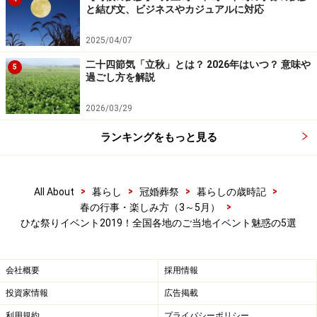
もちがせ流しびなの館HP）
と結び文、ビジネスやカジュアルに対応
流しびなの里として有名な鳥取市用瀬町（もちがせちょ
2025/04/07
う）では、毎年旧暦の3月3日に、無病息災を願い、わら
二十四節気「立秋」とは？ 2026年はいつ？ 意味や
5
で編んだ桟俵に男女一対の紙製ひな人形をのせて千代川
過ごし方を解説
（せんだいがわ）に流す「もちがせの雛送り」が行われ
2026/03/29
ています。
ランキングをもっと見る
ひな人形のルーツは人の厄を移す人形（ひとがた）にあ
り、水に流してけがれを祓うものでした。江戸時代から
続く「もちがせの雛送り」はその名残とみられており、
>
>
>
>
All About
暮らし
冠婚葬祭
暮らしの歳時記
>
春の行事・楽しみ方（3～5月）
県指定の無形民俗文化財として、いにしえの姿を見るこ
ひな祭りイベント2019！全国各地のご当地イベント魅惑の5選
とができます。
また、流しびなとともに「ひな荒し」が行われます。
会社概要
採用情報
「荒し」というと物騒にきこえますが、段飾りのひな人
投資家情報
広告掲載
形の前で、タニシ、カレイの一夜干し、巻き寿司、お菓
利用規約
プライバシーポリシー