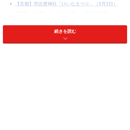
【京都】市比賣神社「ひいなまつり」（3月3日）
【徳島、千葉】ビッグひな祭り（日程は下記）
続きを読む
【福岡】柳川雛祭り さげもんめぐり（2月
11日～4月3日）
柳川雛祭りさげもんめぐり2019年のチラシより
さげもんとは、布細工や鞠で作った縁起物のつるし飾り
をひな人形とともに飾る、福岡県柳川市の風習です。日
本各地に様々なつるし飾りがありますが、柳川「さげも
ん」、稲取「雛のつるし飾り」、酒田「傘福」が日本3
大つるし飾りと称されています。