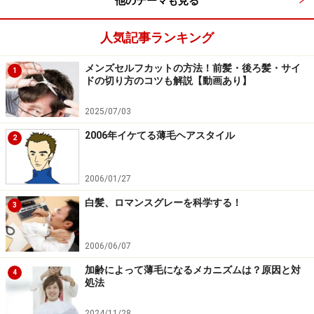
他のテーマも見る
というわけで、チョコレートを食べて育毛・発毛の効果
人気記事ランキング
を上げるなら、できるだけカカオたっぷり、70％、90％
などのビターチョコがオススメです（ホワイトチョコレ
メンズセルフカットの方法！前髪・後ろ髪・サイ
1
ドの切り方のコツも解説【動画あり】
ートは無意味）。しかも高血圧を防ぐので、健康にもよ
く、一石二鳥です。
2025/07/03
2006年イケてる薄毛ヘアスタイル
2
2006/01/27
それでもチョコレートは苦手……というあなた、育毛に効
果的な
コーヒー
はいかがでしょうか？
白髪、ロマンスグレーを科学する！
3
2006/06/07
※記事内容は執筆時点のものです。最新の内容をご確認くださ
い。
加齢によって薄毛になるメカニズムは？原因と対
4
処法
次のページへ
1
/
2
2024/11/28