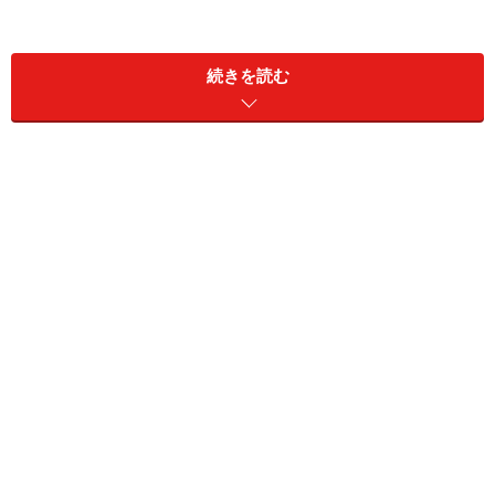
続きを読む
しかし、私はここで宣言します。薄毛に悩む男性諸君、
チョコレートを食べよう！と。
ただし、そのチョコレートには条件があります。それ
は、
カカオをたっぷり含んだタイプ
を食べてほしいとい
うこと。
最近では、70％、90％など、カカオの含有量を明記した
チョコレートが売られているので、すぐに見つけられる
と思います。カカオの量に比例して苦みが増すので、一
般的な甘いチョコレートとはちょっと違いますが、男性
ならむしろ、少し苦いくらいの方が口に合うかもしれま