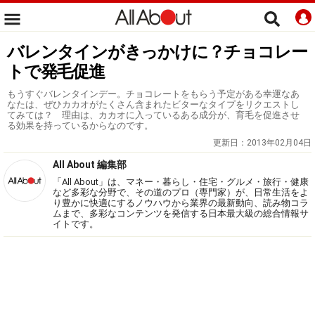
バレンタインがきっかけに？チョコレー
トで発毛促進
もうすぐバレンタインデー。チョコレートをもらう予定がある幸運なあ
なたは、ぜひカカオがたくさん含まれたビターなタイプをリクエストし
てみては？ 理由は、カカオに入っているある成分が、育毛を促進させ
る効果を持っているからなのです。
更新日：
2013年02月04日
All About 編集部
「All About」は、マネー・暮らし・住宅・グルメ・旅行・健康
など多彩な分野で、その道のプロ（専門家）が、日常生活をよ
り豊かに快適にするノウハウから業界の最新動向、読み物コラ
ムまで、多彩なコンテンツを発信する日本最大級の総合情報サ
イトです。