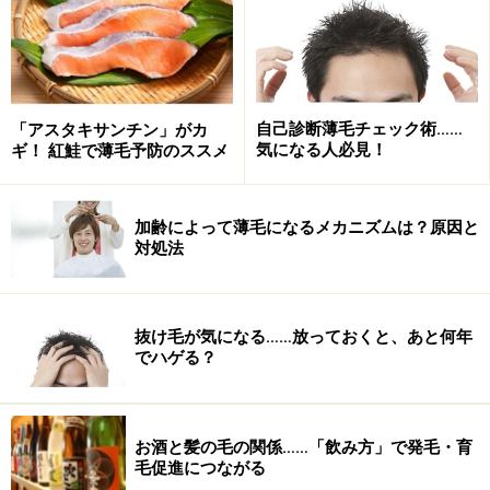
カカオの多いチョコを食べたマウスの発毛
が促進
以前、学会でチョコレートを毎日10～30グラム食べる人
自己診断薄毛チェック術……
「アスタキサンチン」がカ
気になる人必見！
ギ！ 紅鮭で薄毛予防のススメ
は、高血圧になりにくいという報告がありました。その
理由は、チョコレートに含まれるカカオマスポリフェノ
ール自体の抗酸化作用ではないかとみられています。
加齢によって薄毛になるメカニズムは？原因と
対処法
それを聞いて私は、カカオは抜け毛・薄毛予防にも効果
があるのでは？という可能性に気づいたのです。
抜け毛が気になる……放っておくと、あと何年
でハゲる？
理由はこうです。
「髪の毛を生やす効果大の体内物質
「IGF-1」とは？」
で触れたIGF-1には血管拡張作用があ
り、血圧を低下させる作用があります。ということは、
お酒と髪の毛の関係……「飲み方」で発毛・育
チョコレートをよく食べる人が高血圧になりにくい背景
毛促進につながる