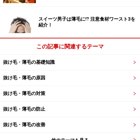
として、チョコレートがIGF-1を増やし、血圧を正常化さ
せる可能性が考えられます。であるならば、チョコレー
トを食べることが、発毛を促進させるのでは？という論
スイーツ男子は薄毛に⁉ 注意食材ワースト3を
紹介！
理です。
そこで実験してみたところ、予想通り、チョコレートに
この記事に関連するテーマ
含まれているカカオマスポリフェノールが知覚神経を刺
激して、全身のIGF-1を増やすことがわかりました。
抜け毛・薄毛の基礎知識
抜け毛・薄毛の原因
抜け毛・薄毛の対策
食べるならカカオを多く含んだ苦～いチョコレートを！
さらに具体的な育毛効果も確認しました。毛を剃ったマ
抜け毛・薄毛の防止
ウスにカカオの含有量が多いチョコレートを食べさせた
ところ、皮膚のIGF-1が増え、明らかな育毛促進が認めら
抜け毛・薄毛の改善
れたのです。