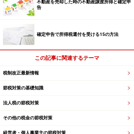
不動産を売却した時の不動産譲渡所得と確定申
さらに退職所得は原則として他の所得と分離して所得税
告
額を計算します。所得税は累進課税となっているため所
得の高い人ほど税率が高くなる仕組みですが、退職所得
は分離課税とされており、税負担が軽くされています。
確定申告で所得税還付を受ける15の方法
ただし、平成25年分以後の所得税について改正がありま
す。
この記事に関連するテーマ
特定の役員等（勤続年数が5年以下の役員等）に対する
特定役員退職手当等に係る退職所得の金額の計算につい
税制改正最新情報
ては、１/２税率が廃止されました。
節税対策の基礎知識
また、忘れがちですが退職所得については住民税もかか
法人税の節税対策
ってきます。退職金に係る住民税の所得割額についてこ
れまで本来の税額から10％税額控除されていましたが、
その他の税金の節税対策
平成25年1月1日以後に支払われる退職金について、10％
税額控除する措置も廃止されています。
経営者・個人事業主の節税対策