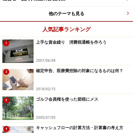
他のテーマも見る
※記事内容は執筆時点のものです。最新の内容をご確認くださ
い。
人気記事ランキング
次のページへ
1
/
2
上手な資金繰り 消費税通帳を作ろう
1
2007/06/08
確定申告、医療費控除の対象になるものは何？
2
2018/02/15
ゴルフ会員権を使った節税にメス
3
2005/07/05
キャッシュフローの計算方法・計算書の考え方
4