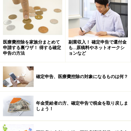
800万円＋｛70万円×（勤続年数（1年未満の端数切り上
げ）－20年）｝
（なお、障害者になったことが直接の原因で退職した場
合の退職所得控除額は、上記の方法により計算した額に
医療費控除を家族分まとめて
副業収入！ 確定申告で還付金
100万円を加えた金額となります。）
申請する裏ワザ！ 得する確定
も…原稿料やネットオークシ
申告の方法
ョンなど
例えば勤続30年の役員の退職所得控除額は、800万円＋
｛70万円×（30年－20年）｝＝1,500万円となり、退職金
1,500万円までは税金はかかりません。
確定申告、医療費控除の対象になるものは何？
また、課税されるのは収入金額から退職所得控除額を引
いた後の金額に税率を乗じるのではなく、さらに「１/
年金受給者の方、確定申告で税金を取り戻しま
しょう！
２」してから乗じるため、実質「１/２税率」ということ
になります。