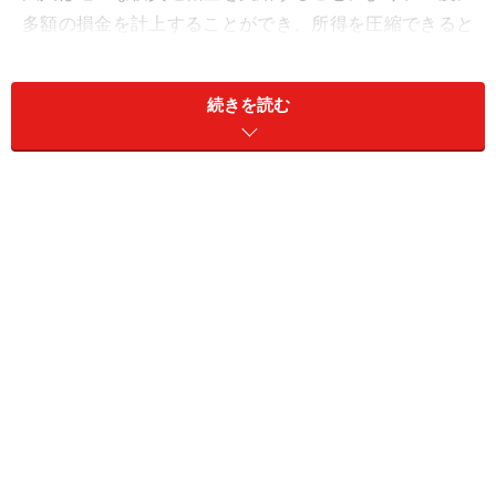
多額の損金を計上することができ、所得を圧縮できると
いうメリットがあります。また、青色申告の場合は繰越
欠損金を9年間（平成20年4月1日以後に終了した事業年
続きを読む
度に適用、改正前は7年間）繰り越すことができます。
役員側の節税メリット
退職金は所得税法上、退職所得に区分されます。退職所
得に対する税金については多額の所得控除、分離課税、
１/２税率と非常に優遇されています。
まず、退職所得は次のように計算します。