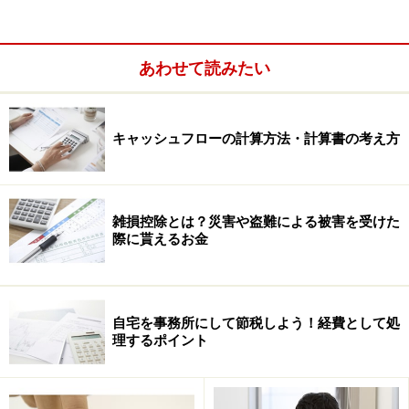
あわせて読みたい
キャッシュフローの計算方法・計算書の考え方
（収入金額（源泉徴収される前の金額）－退職所得控除
雑損控除とは？災害や盗難による被害を受けた
額）×１/２＝退職所得の金額
際に貰えるお金
退職所得控除額については次のように計算します。
・勤続年数20年以下
自宅を事務所にして節税しよう！経費として処
理するポイント
40万円×勤続年数（1年未満の端数切り上げ）
（80万円に満たない場合には80万円）
・勤続年数20年超