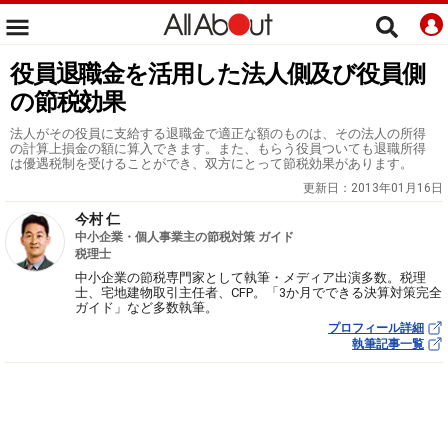
役員退職金を活用した法人側及び役員側
の節税効果
法人がその役員に支給する退職金で適正な額のものは、その法人の所得
の計算上損金の額に算入できます。また、もらう役員ついても退職所得
は優遇税制を受けることができ、双方にとって節税効果があります。
更新日：
2013年01月16日
今村 仁
中小企業・個人事業主の節税対策 ガイド
税理士
中小企業の節税専門家として執筆・メディア出演多数。税理
士、宅地建物取引主任者、CFP。「3か月でできる決算対策完全
ガイド」など多数執筆。
プロフィール詳細
執筆記事一覧