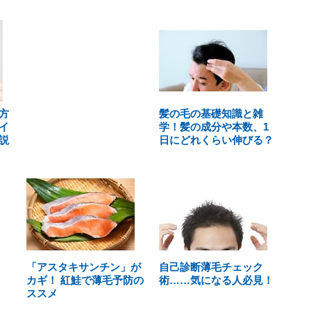
方
髪の毛の基礎知識と雑
イ
学！髪の成分や本数、1
説
日にどれくらい伸びる？
「アスタキサンチン」が
自己診断薄毛チェック
カギ！ 紅鮭で薄毛予防の
術……気になる人必見！
ススメ