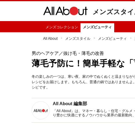
メンズスタイ
メンズコレクション
メンズビューティ
All About
メンズスタイル
メンズビューティ
男のヘアケア
／抜け毛・薄毛の改善
薄毛予防に！簡単手軽な「
冬の楽しみの一つは、寒い夜、家の中でぬくぬくと温まりなが
レシピをお届けします。もちろん、普通の鍋ではありませんよ。
シピです。
All About 編集部
「All About」は、マネー・暮らし・住宅・
り豊かに快適にするノウハウから業界の最新動向
イトです。