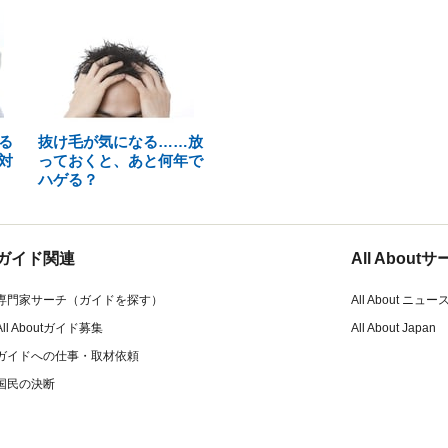
る
抜け毛が気になる……放
対
っておくと、あと何年で
ハゲる？
ガイド関連
All Abou
専門家サーチ（ガイドを探す）
All About ニュー
All Aboutガイド募集
All About Japan
ガイドへの仕事・取材依頼
国民の決断