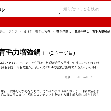
ル
男のヘアケア
抜け毛・薄毛の改善
薄毛予防に！簡単手軽な「育毛力増強鍋
育毛力増強鍋」
(2ページ目)
ら鍋をつつくこと。そこで今回は、料理が苦手な男性でも簡単につくれる鍋
薄毛予防、育毛促進のカギとなるIGF-1の増加が期待できるスペシャルレ
更新日：2013年01月10日
グルメ・旅行・健康など多彩な分野で、その道のプロ（専門家）が、日常生活をよ
、読み物コラムまで、多彩なコンテンツを発信する日本最大級の総合情報サ
...続きを読む