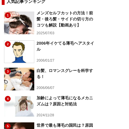
人気記事ランキング
メンズセルフカットの方法！前
1
髪・後ろ髪・サイドの切り方の
コツも解説【動画あり】
2025/07/03
2006年イケてる薄毛ヘアスタイ
2
ル
2006/01/27
白髪、ロマンスグレーを科学す
3
る！
2006/06/07
加齢によって薄毛になるメカニ
4
ズムは？原因と対処法
2024/11/28
世界で最も薄毛の国民は？原因
5