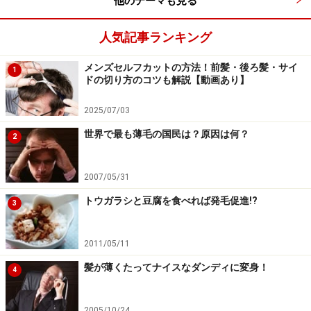
他のテーマも見る
人気記事ランキング
メンズセルフカットの方法！前髪・後ろ髪・サイ
1
ドの切り方のコツも解説【動画あり】
2025/07/03
世界で最も薄毛の国民は？原因は何？
2
2007/05/31
トウガラシと豆腐を食べれば発毛促進!?
3
2011/05/11
髪が薄くたってナイスなダンディに変身！
4
2005/10/24