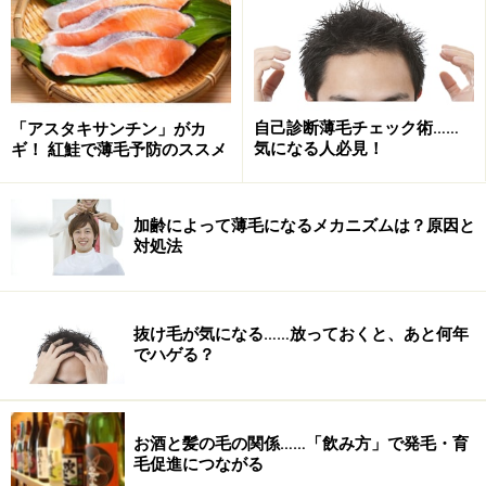
ンなどはIGF-１を増やし、鶏肉は、髪の毛の主成分
となるタンパク質を多く含む
野菜、果物類……これらに含まれるビタミン類やポリ
フェノールはIGF-１を増やす
自己診断薄毛チェック術……
「アスタキサンチン」がカ
気になる人必見！
ギ！ 紅鮭で薄毛予防のススメ
牡蠣、ワカメ、ヒジキ、牛レバー、シジミ、アサ
リ……これらの食材は、それぞれ、亜鉛、アルギニン
やフコイダン、豊富なビタミン類、オルニチン、お
加齢によって薄毛になるメカニズムは？原因と
よびタウリンなど、IGF-１を増やす成分を多く含む
対処法
では、次ページでいよいよ
育毛力増強鍋レシピ
をご紹介
しましょう。
抜け毛が気になる……放っておくと、あと何年
でハゲる？
※記事内容は執筆時点のものです。最新の内容をご確認くださ
い。
お酒と髪の毛の関係……「飲み方」で発毛・育
毛促進につながる