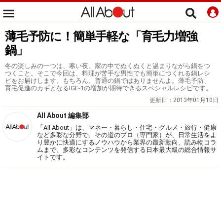
薄毛予防に！簡単手軽な「育毛力増強
鍋」
冬の楽しみの一つは、寒い夜、家の中でぬくぬくと温まりながら鍋をつ
つくこと。そこで今回は、料理が苦手な男性でも簡単につくれる鍋レシ
ピをお届けします。もちろん、普通の鍋ではありませんよ。薄毛予防、
育毛促進のカギとなるIGF-1の増加が期待できるスペシャルレシピです。
更新日：
2013年01月10日
All About 編集部
「All About」は、マネー・暮らし・住宅・グルメ・旅行・健康
など多彩な分野で、その道のプロ（専門家）が、日常生活をよ
り豊かに快適にするノウハウから業界の最新動向、読み物コラ
ムまで、多彩なコンテンツを発信する日本最大級の総合情報サ
イトです。