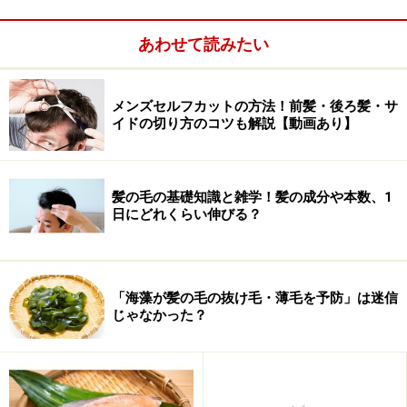
鍋、水炊き、湯豆腐、もつ鍋、ちゃんこ鍋、かき鍋……ど
れも美味しそうですが、IGF-1を増やして、育毛力を増強
あわせて読みたい
するという目的に照らすと、選ぶ素材には少し注意が必
要です。
メンズセルフカットの方法！前髪・後ろ髪・サ
イドの切り方のコツも解説【動画あり】
ポイントは、カプサイシンとイソフラボンを含む素材を
増やすこと。鍋向きで、なおかつカプサイシンとイソフ
ラボンが多い食材では、
キムチ、豆腐、豆乳、厚揚げ
と
髪の毛の基礎知識と雑学！髪の成分や本数、1
いったところが定番です。
日にどれくらい伸びる？
その他にもIGF-１を増やして、髪の毛、頭皮の健康に好
影響を与える鍋向き食材はいろいろあります。以下の食
「海藻が髪の毛の抜け毛・薄毛を予防」は迷信
材も覚えていただき、鍋はもちろん、普段の料理にも意
じゃなかった？
識して取り入れてみてください。
魚、卵、鶏肉……魚のDHA, イカのタウリン、鮭のア
スタキサンチン、および卵黄のホスファチジルコリ