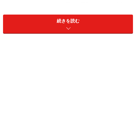
サイシンとイソフラボンを同時に摂取することが大切
と
提唱し続けてきました。
続きを読む
この二つを手軽に摂取する方法として今回オススメした
いのが「鍋料理」です。簡単につくることができ身体が
温まる鍋は、カプサイシンとイソフラボンを手軽に効率
よく摂取できる、まさに「男のヘアケア」イチオシのメ
ニューなのです。
薄毛予防にオススメの鍋素材はコレ
トウガラシは鍋に相性の良い食材です
ひと口に鍋料理といっても、その種類はさまざま。寄せ