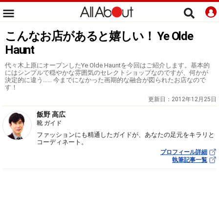
こんなお店があると嬉しい！ Ye Olde
Haunt
代々木上原にオープンしたYe Olde Hauntを今回はご紹介します。基本的
にはシンプルで穏やかな雰囲気のセレクトショップなのですが、何かが
決定的に違う…… 今までになかった画期的な融合が図られたお店なので
す！
更新日：
2012年12月25日
飯野 高広
靴 ガイド
ファッションにも精通したガイドが、あなたの足元をキラリと
コーディネート。
プロフィール詳細
執筆記事一覧