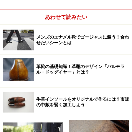
ですが、このお店、何気なくも
今までに類を見ない組み
合わせ
をやってのけてしまったのです。
あわせて読みたい
その「組み合わせ」とは一体何？詳しくは
次のページ
メンズのエナメル靴でゴージャスに装う！合わ
で！
せたいシーンとは
※記事内容は執筆時点のものです。最新の内容をご確認くださ
い。
革靴の基礎知識！革靴のデザイン「バルモラ
ル・ドッグイヤー」とは？
次のページへ
1
/
3
牛革インソールをオリジナルで作るには？市販
の中敷を賢く加工しよう