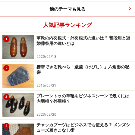
他のテーマも見る
人気記事ランキング
革靴の内羽根式・外羽根式の違いは？ 普段用と冠
1
婚葬祭用の違いとは
2020/06/13
携帯できる靴べら「蹴菱（けびし）」六角形の秘
2
密
2015/05/21
プレーントゥの革靴をビジネスシーンで履くには
3
内羽根？外羽根？
2023/02/20
チャッカブーツはビジネスでも使える？ メンズシ
4
ューズ履きこなし術