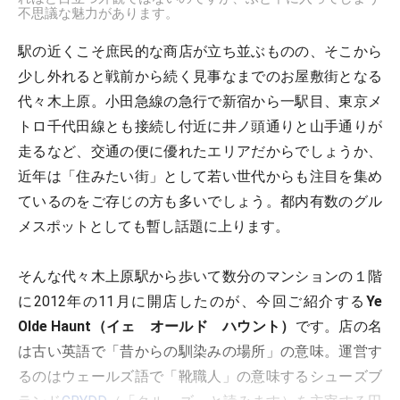
不思議な魅力があります。
駅の近くこそ庶民的な商店が立ち並ぶものの、そこから
少し外れると戦前から続く見事なまでのお屋敷街となる
代々木上原。小田急線の急行で新宿から一駅目、東京メ
トロ千代田線とも接続し付近に井ノ頭通りと山手通りが
走るなど、交通の便に優れたエリアだからでしょうか、
近年は「住みたい街」として若い世代からも注目を集め
ているのをご存じの方も多いでしょう。都内有数のグル
メスポットとしても暫し話題に上ります。
そんな代々木上原駅から歩いて数分のマンションの１階
に2012年の11月に開店したのが、今回ご紹介する
Ye
Olde Haunt（イェ オールド ハウント）
です。店の名
は古い英語で「昔からの馴染みの場所」の意味。運営す
るのはウェールズ語で「靴職人」の意味するシューズブ