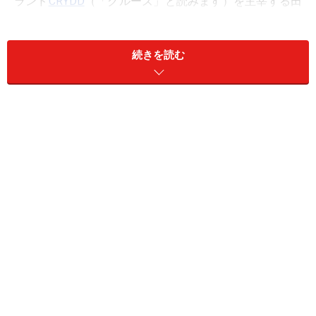
ランド
CRYDD
（「クルーズ」と読みます）を主宰する田
嶋 塁さんと、奥様でアクセサリーデザイナーの由美子さ
ん、それに靴のリペアに長年携わってきた川島 秀雄さん
続きを読む
の3名です。
向かって左から田嶋 塁さんと奥様の由美子さん、そして川
島秀雄さんです。それぞれが異なるフィールドで活躍してい
たのですが、この店の誕生でそれらの融合が一気に進みまし
た。
白を基調としたシンプルな内装に、その名の通り居心地
のいい空間を容易に想像できるからでしょうか、オープ
ンから間もないにもかかわらず通りすがりの方、特に女
性が結構な率で入店して来るのにまず驚かされます。基
本的には運営する3名の感性で服や靴、それにアクセサ
リーなどを仕入れるいわゆる「セレクトショップ」なの