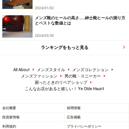
2024/01/02
メンズ靴のヒールの高さ……紳士靴ヒールの測り方
5
とベストな数値とは
2024/03/30
ランキングをもっと見る
>
>
>
All About
メンズスタイル
メンズコレクション
>
>
メンズファッション
男の靴・スニーカー
>
困ったときのリペアショップ
こんなお店があると嬉しい！ Ye Olde Haunt
会社概要
採用情報
投資家情報
広告掲載
利用規約
プライバシーポリシー