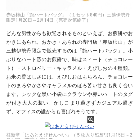
赤坂柿山「艶ハートバッグ」（１セット840円）三越伊勢丹
限定1月20日～2月14日（完売次第終了）
どんな男性からも歓迎されるものといえば、お煎餅やお
かきにあられ。おかき・あられの専門店「赤坂柿山」が
三越伊勢丹限定で販売するのは「艶ハートバック」。小
ぶりなハート形のお煎餅で、味はスィート（チョコレー
ト）・ストロベリー・キャラメル・えびしおの４種類。
お米の香ばしさには、えびしおはもちろん、チョコレー
トのまろやかさやキャラメルのほろ苦い甘さも良く合い
ます。シックな黒い小袋にクラウンや赤いハートのタグ
が付き大人の装い。かしこまり過ぎずカジュアル過ぎ
ず、オフィスの誰からも喜ばれそうです。
桂新堂「はあとえびせんべい」（５枚入り525円)1月15日～2