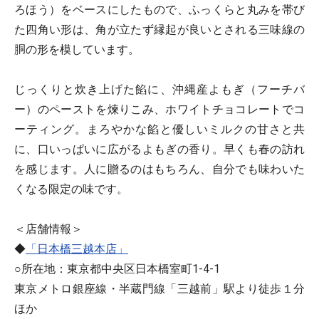
ろほう）をベースにしたもので、ふっくらと丸みを帯び
た四角い形は、角が立たず縁起が良いとされる三味線の
胴の形を模しています。
じっくりと炊き上げた餡に、沖縄産よもぎ（フーチバ
ー）のペーストを煉りこみ、ホワイトチョコレートでコ
ーティング。まろやかな餡と優しいミルクの甘さと共
に、口いっぱいに広がるよもぎの香り。早くも春の訪れ
を感じます。人に贈るのはもちろん、自分でも味わいた
くなる限定の味です。
＜店舗情報＞
◆
「日本橋三越本店」
○所在地：東京都中央区日本橋室町1-4-1
東京メトロ銀座線・半蔵門線「三越前」駅より徒歩１分
ほか