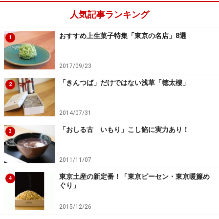
人気記事ランキング
おすすめ上生菓子特集「東京の名店」8選
1
2017/09/23
「きんつば」だけではない浅草「徳太樓」
2
2014/07/31
「おしる古 いもり」こし餡に実力あり！
3
2011/11/07
東京土産の新定番！「東京ピーセン・東京暖簾め
4
ぐり」
2015/12/26