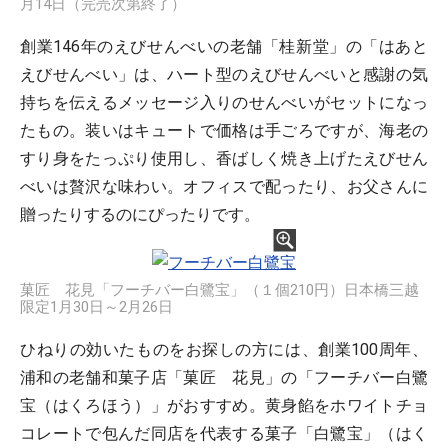
月14日（完売次第終了）
創業146年のえびせんべいの老舗「桂新堂」の「はあと
えびせんべい」は、ハート型のえびせんべいと感謝の気
持ちを伝えるメッセージ入りのせんべいがセットになっ
たもの。装いはキュートで価格は手ごろですが、海老の
すり身をたっぷり使用し、香ばしく焼き上げたえびせん
べいは贅沢な味わい。オフィスで配ったり、お父さんに
贈ったりするのにぴったりです。
菓匠 花見「フーチバー白鷺宝」（１個210円）日本橋三越
限定1月30日～2月26日
ひねりの効いたものをお探しの方には、創業100周年、
浦和の老舗和菓子店「菓匠 花見」の「フーチバー白鷺
宝（はくろほう）」がおすすめ。黄身餡をホワイトチョ
コレートで包んだ同店を代表する菓子「白鷺宝」（はく