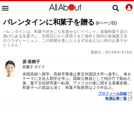
バレンタインに和菓子を贈る
(6ページ目)
バレンタインは、和菓子好きにも見逃せないイベント。老舗和菓子店の
遊び心ある生菓子に、百貨店だから実現できた海外と国内の老舗菓子店
のコラボレーション。この時期を逃したらまず出会えない和のお菓子が
たくさん！
更新日：
2013年01月18日
原 亜樹子
和菓子 ガイド
米国高校へ留学。高校卒業後は東京外国語大学へ進学し、食を
テーマに文化人類学を学ぶ。国家公務員として特許庁で勤めた
後、菓子文化研究家へ転身。アメリカの食に関する著書多数。
和菓子への造詣も深く、和菓子取材歴は２０年以上。
プロフィール詳細
執筆記事一覧