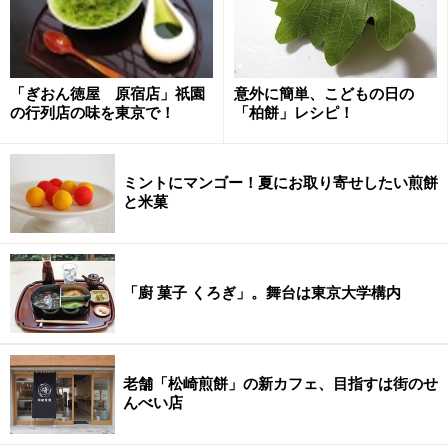
「ぎおん徳屋 原宿店」祇園
意外に簡単、こどもの日の
の行列店の味を東京で！
「柏餅」レシピ！
ミントにマンゴー！夏にお取り寄せしたい煎餅
と米菓
「廚 菓子 くろぎ」。舞台は東京大学構内
老舗「松崎煎餅」の新カフェ、目指すは街のせ
んべい店