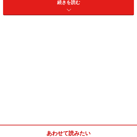
オレンジピール
50g
続きを読む
アーモンド
50g
シナモンパウダー
小さじ1/2
クローブ
小さじ1/4
オールスパイス
小さじ1/4
きび砂糖
大さじ2
ラム酒
100ml
エクストラバージンオリー
小さじ1/2
ブオイル
■
パイ生地
あわせて読みたい
薄力粉
200g