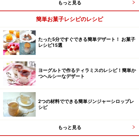
もっと見る
簡単お菓子レシピのレシピ
たった5分ですぐできる簡単デザート！ お菓子
レシピ15選
パイ生地を作る。粉類にバターを加える
ヨーグルトで作るティラミスのレシピ！簡単か
3
つヘルシーなデザート
ボールに薄力粉、グラニュー糖を入れ、2cmの角切りに
したバターを加え、カードでバターが粒状になるまで、
粉をまぶしながら、刻みます。バターが細かく混ざり合
2つの材料でできる簡単ジンジャーシロップレ
シピ
い、さらさらの粉状にします。
もっと見る