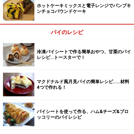
ホットケーキミックスと電子レンジでパンプキ
ンチョコパウンドケーキ
ミンスミートを保存容器に入れ、味をなじませる
2
パイのレシピ
保存容器に入れ、冷暗所で保存して、半日ほど馴染ませ
ます。できれば一週間ほど、時々かきまぜながら冷蔵庫
冷凍パイシートで作る簡単おやつ、甘栗のパイ
で保存するとより味が馴染みます。
レシピ…トースターで！
マクドナルド風月見パイの簡単レシピ……材料
4つで作れる！
パイシートを使って作る、ハム&チーズ&ブロ
ッコリーのパイレシピ