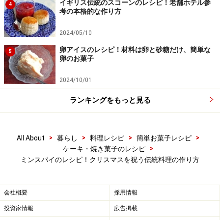
イギリス伝統のスコーンのレシピ！老舗ホテル参
4
考の本格的な作り方
まとめて冷蔵庫で寝かせる
5
ひとまとめにして、ラップで乾燥しないように包み、冷
2024/05/10
蔵庫で1時間ほど寝かせます。生地が落ち着いて扱いや
卵アイスのレシピ！材料は卵と砂糖だけ、簡単な
5
卵のお菓子
すくなります。
2024/10/01
ランキングをもっと見る
>
>
>
>
All About
暮らし
料理レシピ
簡単お菓子レシピ
>
ケーキ・焼き菓子のレシピ
ミンスパイのレシピ！クリスマスを祝う伝統料理の作り方
会社概要
採用情報
投資家情報
広告掲載