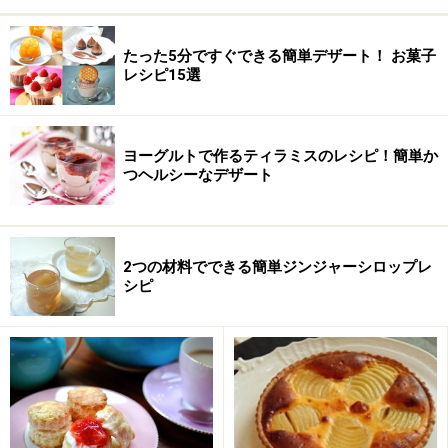
無塩バター
100g
たった5分ですぐできる簡単デザート！ お菓子
レシピ15選
グラニュー糖
大さじ3
卵黄
1個
ヨーグルトで作るティラミスのレシピ！簡単か
水
大さじ4
つヘルシーなデザート
クリスマスを祝うミンスパイの作り方・手
順
2つの材料でできる簡単ジンジャーシロップレ
シピ
■
クリスマスを祝うミンスパイ
ミンスミートの材料を刻んで混ぜる
1
りんご、オレンジピ―ル、アーモンドはみじん切りにし
ます。ドライフル―ツはレーズンを主にお好きなものを
組み合わせてお使いください。ドライフルーツは粗く刻