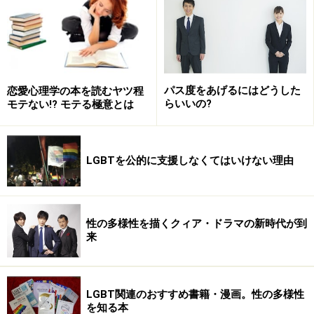
一言で言うと、僕らにとって、台湾は「楽園」なんです
ね。日頃の憂さを晴らし、ゆったりのんびりくつろげる
南国の街。あるいは思いっきりハジけたり、アバンチュ
ールを期待できたり、お楽しみがいっぱいなゲイシー
パス度をあげるにはどうした
恋愛心理学の本を読むヤツ程
らいいの?
モテない!? モテる極意とは
ン。ゲイらしく、自分らしくいられて、ココロとカラダ
を解放できる、そういう場所なのです。
LGBTを公的に支援しなくてはいけない理由
台湾だけでなく、沖縄とかタイとかもそうでしょうけ
ど、僕らはそんな「楽園」を求めて旅に出るんだと思い
ます。今回は、「楽園を求めて」という記事をお届けし
性の多様性を描くクィア・ドラマの新時代が到
ます。
来
※記事内容は執筆時点のものです。最新の内容をご確認くださ
い。
LGBT関連のおすすめ書籍・漫画。性の多様性
を知る本