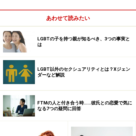
う気持ちの方も多かったと思います（パレードだけ歩い
て夜は二丁目に戻ったというツワモノもいたほどです）
あわせて読みたい
LGBTの子を持つ親が知るべき、3つの事実と
は
でも、それだけではないと思います。パレード前後に開
催されるクラブパーティがスゴい（盛り上がりすぎる）
LGBT以外のセクシュアリティとは？Xジェン
と評判で、こちらがメインだったという人も多かったハ
ダーなど解説
ズ。また、クラブに行かない人も、西門という街の巨大
なゲイバー街（何百人もの人であふれています）で呑ん
だり、温泉に行ったり、ちょっとエッチなところ（SEXY
FTMの人と付き合う時……彼氏との恋愛で気に
ZONE）に行ったり、いろんな楽しみ方ができるので
なる7つの疑問に回答
す。台湾の人が日本人フレンドリーってことも大きいと
思います。現地で友達ができたり、つきあったりという
人もけっこういます。