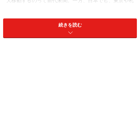
大移動するのって前代未聞。一方、日本でも、東京や札
幌や大阪（今年から名古屋も）でパレードが行われてい
ますが、今まで500人以上もの人が大移動したという話
続きを読む
は聞いたことがありません。この違いは何なのでしょ
う？ いったいなぜ、これほど多くの人が一斉に台湾へ向
かうのでしょう？
まず、今年の台湾のパレードは特別だったということが
言えると思います。10周年という節目でもあり、盛り上
がりが期待されていました。ふだんから（Shangri-Laと
か、東京のパレードの時など）よく日本に遊びに来てく
れる台湾のゲイの人たち、そして昨年の震災のときに多
大な支援をしてくれた台湾の人たちに恩返ししたいとい