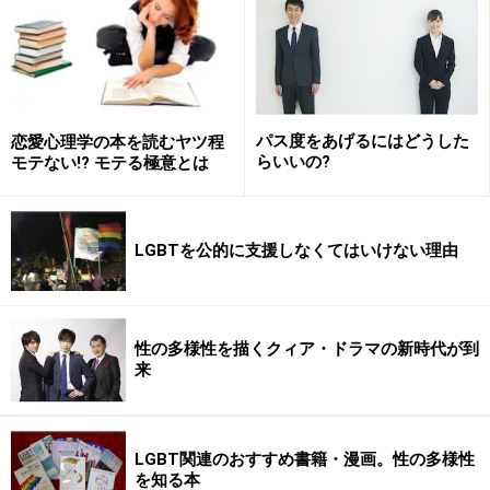
美術にあまり関心がない方も、あの絵はあまり好きじゃ
ないという方も、これを機に少しでも興味を持っていた
だければ幸いです。
※記事内容は執筆時点のものです。最新の内容をご確認くださ
パス度をあげるにはどうした
恋愛心理学の本を読むヤツ程
い。
らいいの?
モテない!? モテる極意とは
次のページへ
1
/
5
LGBTを公的に支援しなくてはいけない理由
性の多様性を描くクィア・ドラマの新時代が到
来
LGBT関連のおすすめ書籍・漫画。性の多様性
を知る本