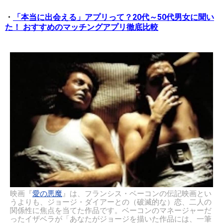
・
「本当に出会える」アプリって？20代～50代男女に聞い
た！ おすすめのマッチングアプリ徹底比較
映画『
愛の悪魔
』は、フランシス・ベーコンの伝記映画とい
うよりも、ジョージ・ダイアーとの（破滅的な）恋、二人の
関係性に焦点を当てた作品です。ベーコンのマネージャーだ
ったイザベラが「あなたがジョージを描いた作品には、一筆