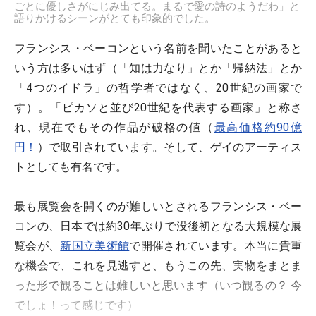
ごとに優しさがにじみ出てる。まるで愛の詩のようだわ」と
語りかけるシーンがとても印象的でした。
フランシス・ベーコンという名前を聞いたことがあると
いう方は多いはず（「知は力なり」とか「帰納法」とか
「4つのイドラ」の哲学者ではなく、20世紀の画家で
す）。「ピカソと並び20世紀を代表する画家」と称さ
れ、現在でもその作品が破格の値（
最高価格約90億
円！
）で取引されています。そして、ゲイのアーティス
トとしても有名です。
最も展覧会を開くのが難しいとされるフランシス・ベー
コンの、日本では約30年ぶりで没後初となる大規模な展
覧会が、
新国立美術館
で開催されています。本当に貴重
な機会で、これを見逃すと、もうこの先、実物をまとま
った形で観ることは難しいと思います（いつ観るの？ 今
でしょ！って感じです）