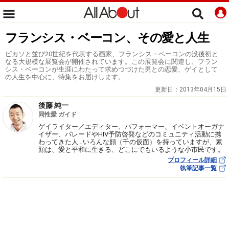
フランシス・ベーコン、その愛と人生
ピカソと並び20世紀を代表する画家、フランシス・ベーコンの没後初と
なる大規模な展覧会が開催されています。この展覧会に関連し、フラン
シス・ベーコンが生涯にわたって求めつづけた男との恋愛、ゲイとして
の人生を中心に、特集をお届けします。
更新日：
2013年04月15日
後藤 純一
同性愛 ガイド
ゲイライター／エディター、パフォーマー、イベントオーガナ
イザー、パレードやHIV予防啓発などのコミュニティ活動に携
わってきた人…いろんな顔（千の仮面）を持っていますが、素
顔は、愛と平和に生きる、どこにでもいるような小市民です。
プロフィール詳細
執筆記事一覧