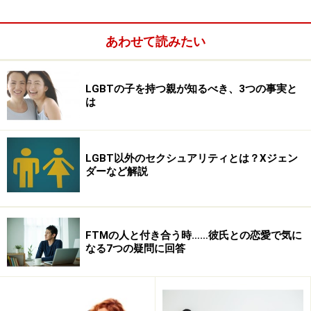
て」恋人にしました（ダイアーはベーコンの家に泥棒に
入り、足を滑らせて天井から落ちたのです）。今回の展
あわせて読みたい
覧会のポスターになっている作品もジョージ・ダイアー
を描いたものです。
LGBTの子を持つ親が知るべき、3つの事実と
は
世界的な成功を収めていた稀代の芸術家の恋は、一筋縄
ではいかないものでした（恋人の悲劇的な死にも直面し
ます。しかも一度ならず）。でも、どんなにスゴイ人だ
LGBT以外のセクシュアリティとは？Xジェン
ろうと、恋愛の本質みたいなところは変わらないと思い
ダーなど解説
ます。長年ゲイの恋愛（LOVE&SEX）について書いてき
たゴトウにとって、フランシスの恋多き人生は、作品に
勝るとも劣らないくらい驚きの宝庫というか、本当に刺
FTMの人と付き合う時……彼氏との恋愛で気に
激的で興味深いものです。そんな彼の愛と人生、彼の愛
なる7つの疑問に回答
した男たちと作品との関わりを中心に、お伝えいたしま
す。