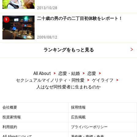
2013/10/28
『クィア・サイエンス―同性愛をめぐる科学言説の変遷』サ
二十歳の男の子の二丁目初体験をレポート！
5
イモン ルベイ：著／伏見憲明：監修／玉野真路・岡田太
郎：訳／勁草書房／4725円
2009/08/12
サイモン・ルベイという科学者が書き、伏見憲明さんが
監修し、玉野真路さん＆岡田太郎さんが翻訳した『クィ
ランキングをもっと見る
ア・サイエンス』（2002、勁草書房）は、学術書然とし
た分厚い（決してお安くはない）本ではありますが、意
>
>
>
All About
恋愛・結婚
恋愛
外にわかりやすく（翻訳も素晴らしく読みやすいで
>
>
セクシュアルマイノリティ・同性愛
ゲイライフ
す）、同性愛者に寄り添う立場で書かれた信頼できる本
人はなぜ同性愛者に生まれるのか
す。世の有象無象の俗説やトンデモ本に惑わされるくら
いなら、ぜひこれを手元に置いて読んでほしいと思いま
会社概要
採用情報
す（拾い読みでもOKです）。ゴトウが心からオススメす
投資家情報
広告掲載
る名著です。
利用規約
プライバシーポリシー
19世紀から20世紀にかけて登場した性的指向（セクシュ
All Aboutについて
著作権・商標・免責