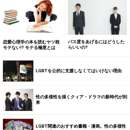
のは社会の同性愛嫌悪の方であるという認識が世界標準
になっています（
国連
でもそのように決議されました）
僕らは、タイミングには個人差がありますが（40代とか
50代になって気づく方もいます）、おおむね思春期の頃
パス度をあげるにはどうした
恋愛心理学の本を読むヤツ程
には同性に惹かれ、恋をして（異性愛の子どもたちと同
らいいの?
モテない!? モテる極意とは
じです）、やがて自分は同性愛者だと自覚するようにな
ります。恋をするのに理由はないし、まして、どうして
LGBTを公的に支援しなくてはいけない理由
同性に惹かれるように生まれついたのかなんて皆目わか
りません（異性愛の子どもたちと同じです）。わからな
いけど、「恋愛は男女でするもの」という規範を刷り込
まれているため、みんなと違うことを悩み、心理学など
性の多様性を描くクィア・ドラマの新時代が到
来
の本を読んだりしてみたりするのです…結局、答えは得
られないのですが。
LGBT関連のおすすめ書籍・漫画。性の多様性
僕らにとっては「原因」なんて大した問題ではありませ