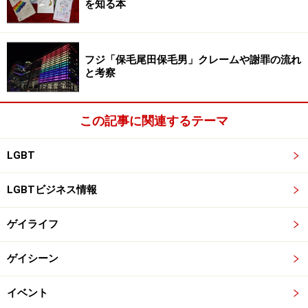
を知る本
ん。ただ、好きな人と結ばれたい、幸せに暮らしたい、
そして、家族や友達に認めてほしいと願うだけです（異
性愛のみなさんと同じです）。でも、世間の人たち（マ
フジ「保毛尾田保毛男」クレームや謝罪の流れ
と考察
スコミだったり、親だったり）の中には、なぜ「同性愛
に走る」のかと問う人が少なくありません。その問いの
底には「同性愛を治療できる方法は無いものか」という
この記事に関連するテーマ
考えが潜んでいたりするのです（僕の友達で、実際に精
神科に連れて行かれ、取り返しのつかない心の傷を負っ
LGBT
た人もいます…無理解と同性愛嫌悪が、一人の有能な若
者の未来を奪いました）
LGBTビジネス情報
ゲイライフ
一方で、「母体ストレス説」のようにもっともらしく見
えて真実ではない話や、家庭内で父親の力が弱いとゲイ
ゲイシーン
になるなどの「トンデモ」な話が未だに飛び交っている
のも事実です。息子がゲイだとわかったときに、親御さ
イベント
んがそうした話に惑わされて胸を痛めたりすることのな