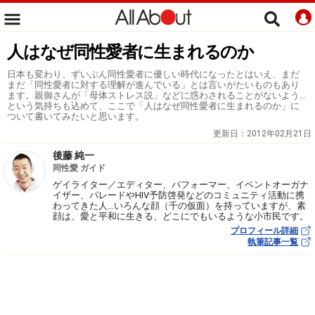
人はなぜ同性愛者に生まれるのか
日本も変わり、ずいぶん同性愛者に優しい時代になったとはいえ、まだ
まだ「同性愛者に対する理解が進んでいる」とは言いがたいものもあり
ます。親御さんが「母体ストレス説」などに惑わされることがないよう…
という気持ちも込めて、ここで「人はなぜ同性愛者に生まれるのか」に
ついて書いてみたいと思います。
更新日：
2012年02月21日
後藤 純一
同性愛 ガイド
ゲイライター／エディター、パフォーマー、イベントオーガナ
イザー、パレードやHIV予防啓発などのコミュニティ活動に携
わってきた人…いろんな顔（千の仮面）を持っていますが、素
顔は、愛と平和に生きる、どこにでもいるような小市民です。
プロフィール詳細
執筆記事一覧