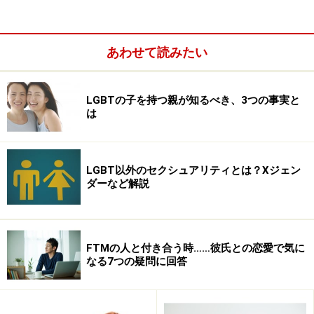
うこともほとんどない（2000年の新木場事件に代表され
るようなゲイバッシングは度々起こっていますが、道を
あわせて読みたい
歩いていて殺されることはまずありません）、世界的に
見ても最も安全な国の一つと言えるでしょう。しかし、
だからと言って「同性愛者に対する理解が進んでいる」
LGBTの子を持つ親が知るべき、3つの事実と
は
かというと……ちょっとそこまでは言いづらいものがある
のもまた事実です。メディアなどを見ていると、まだ同
性愛者は「好き者」だとか「変態」「趣味嗜好」だと思
LGBT以外のセクシュアリティとは？Xジェン
われている向きもありますし、巷ではさまざまな誤解や
ダーなど解説
フシギな俗説が飛び交っているようです。
先に挙げた南アフリカやエクアドルのニュースは「矯
FTMの人と付き合う時……彼氏との恋愛で気に
正」とか「治療」という名目で人権侵害が横行している
なる7つの疑問に回答
ことを示していました。同性愛は生まれつきのものであ
り、病気でもない（したがって「治療」も必要ないし、
そもそもできない）、むしろ、病気であり治療が必要な