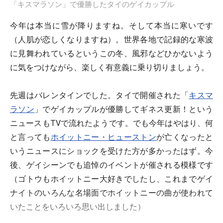
「キスマラソン」で優勝したタイのゲイカップル
今年は本当に雪が降りますね。そして本当に寒いです
（人肌が恋しくなりますね）。世界各地で記録的な寒波
に見舞われているというこの冬、風邪などひかないよう
に気をつけながら、楽しく有意義に乗り切りましょう。
先週はバレンタインでした。タイで開催された「
キスマ
ラソン
」でゲイカップルが優勝してギネス更新！という
ニュースもTVで流れたようです。でも今年はやはり、何
と言っても
ホイットニー・ヒューストン
が亡くなったと
いうニュースにショックを受けた方が多かったはず。今
後、ゲイシーンでも追悼のイベントが催される模様です
（ゴトウもホイットニー大好きでしたし、これまでゲイ
ナイトのいろんな名場面でホイットニーの曲が使われて
いたことをいろいろ思い出しました）