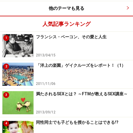
いよう、ここら辺で一度、同性愛者になる「原因」はど
他のテーマも見る
こまで解明されているのか？ 科学的にどうなのか？とい
人気記事ランキング
った辺りのお話を（主に一般の方向けに）お伝えした方
がよいのではないかと思いました。
フランシス・ベーコン、その愛と人生
1
一日も早く、学校で「何も間違ってないんだよ。そのま
2013/04/15
までいいんだよ」と教えてくれるような時代が来ること
を祈りつつ（一部、セクシュアルマイノリティについて
「洋上の楽園」ゲイクルーズをレポート！（1）
2
の講演会を開くなどの動きを始めた自治体もあります。
佐賀
とか
神奈川
とか）、今回は「人はどうして同性愛者
2011/11/06
に生まれるのか」についてお届けしてみたいと思いま
満たされるSEXとは？ ～FTMが教えるSEX講座～
3
す。
2013/09/12
同性同士でも子どもを授かることはできる!?
決定版的名著『クィア・サイエンス』
4